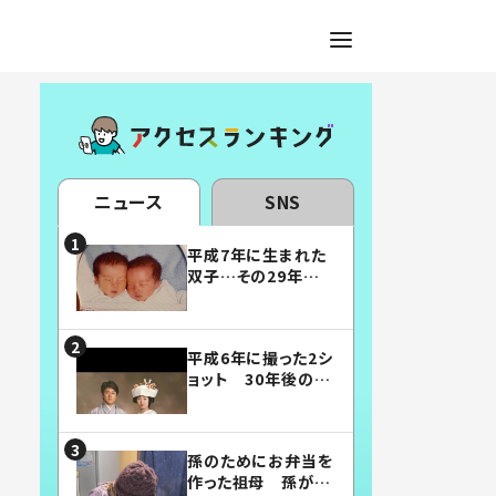
ニュース
SNS
平成7年に生まれた
双子…その29年後
の姿に「漫画みたい」
「素敵すぎる」
平成6年に撮った2シ
ョット 30年後の姿
に…「美男美女」「こ
んな夫婦になりた
い」
孫のためにお弁当を
作った祖母 孫が絶