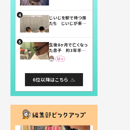
賛したお弁当に「美
味しそう」「お弁当す
ごい」
じいじを駅で待つ孫
たち じいじが来た
瞬間…！？「じいじイ
ケメン」「デレッデレ」
「嬉しくて可愛くてた
生後8ヶ月で亡くなっ
まらない」「幸せにな
た息子 約3年半
れる」
後、当時の妻の日記
に書いてあった本音
とは
6位以降はこちら