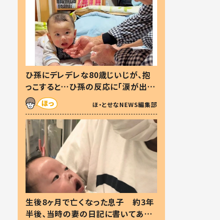
ひ孫にデレデレな80歳じいじが、抱
っこすると…ひ孫の反応に「涙が出ま
した」「可愛くて仕方ない」
ほ・とせなNEWS編集部
生後8ヶ月で亡くなった息子 約3年
半後、当時の妻の日記に書いてあっ