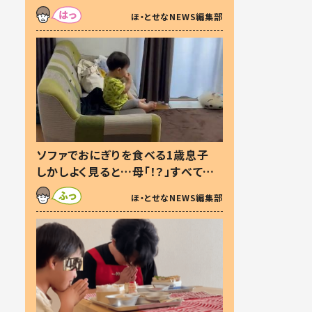
た本音とは
ほ・とせなNEWS編集部
ソファでおにぎりを食べる1歳息子
しかしよく見ると…母「！？」すべてを
察した母の投稿に「可愛いから許
ほ・とせなNEWS編集部
す！」「現行犯〜」