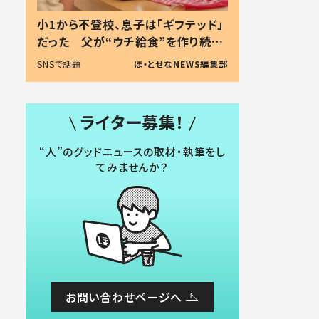
小1から不登校、息子は「ギフテッド」
だった 父が“ウチ給食”を作り続け
る理由とは #令和の親 #令和の子
SNSで話題
ほ・とせなNEWS編集部
ライター募集！
“人”のグッドニュースの取材・執筆をし
てみませんか？
お問い合わせページへ