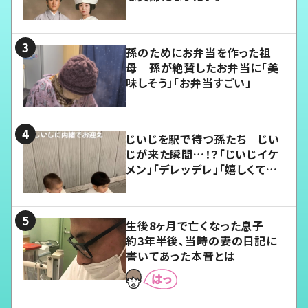
孫のためにお弁当を作った祖
母 孫が絶賛したお弁当に「美
味しそう」「お弁当すごい」
じいじを駅で待つ孫たち じい
じが来た瞬間…！？「じいじイケ
メン」「デレッデレ」「嬉しくて可
愛くてたまらない」「幸せになれ
る」
生後8ヶ月で亡くなった息子
約3年半後、当時の妻の日記に
書いてあった本音とは