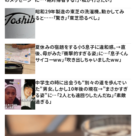
昭和29年製造の東芝の洗濯機。動かしてみ
ると……「驚き」「東芝恐るべし」
夏休みの宿題をする小5息子に違和感。→直
後、母がみた『衝撃的すぎる姿』に…「息子くん
サイコーww」「吹き出しちゃいましたww」
中学生の時に出会うも“別々の道を歩んでい
た”男女。しかし10年後の現在→”まさかすぎ
る姿”に…「2人とも遠回りしたんだね」「素敵
過ぎる」