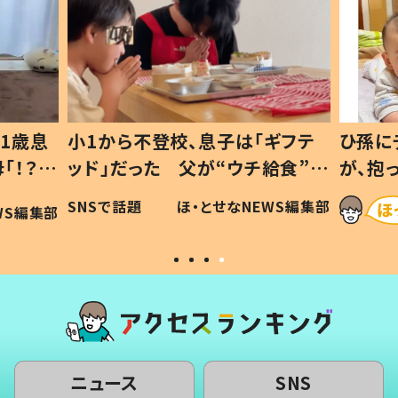
1歳息
小1から不登校、息子は「ギフテ
ひ孫に
「！？」
ッド」だった 父が“ウチ給食”を
が、抱
に「可愛
作り続ける理由とは #令和の親
「涙が
SNSで話題
ほ・とせなNEWS編集部
WS編集部
#令和の子
い」
ニュース
SNS