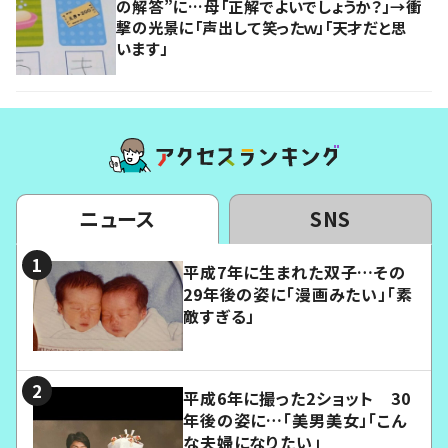
の解答”に…母「正解でよいでしょうか？」→衝
撃の光景に「声出して笑ったｗ」「天才だと思
います」
ニュース
SNS
平成7年に生まれた双子…その
29年後の姿に「漫画みたい」「素
敵すぎる」
平成6年に撮った2ショット 30
年後の姿に…「美男美女」「こん
な夫婦になりたい」