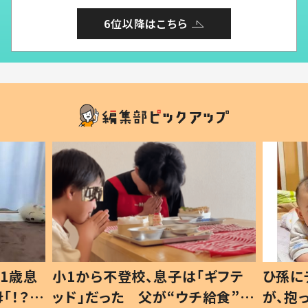
6位以降はこちら
1歳息
小1から不登校、息子は「ギフテ
ひ孫に
「！？」
ッド」だった 父が“ウチ給食”を
が、抱