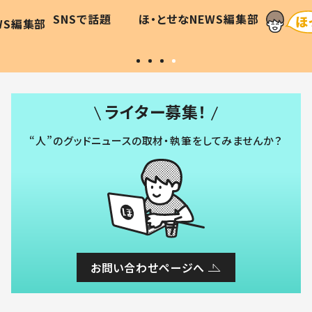
に「可愛
作り続ける理由とは #令和の親
「涙が
SNSで話題
ほ・とせなNEWS編集部
WS編集部
#令和の子
い」
ライター募集！
“人”のグッドニュースの取材・執筆をしてみませんか？
お問い合わせページへ