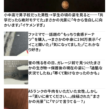
小中高で男子校だった男性→学生の頃の姿を見ると……「共
学だったら絶対モテてた」まさかの光景に「今から告白しに向
かいます」「イケメンすぎ」
ファミマで…話題の“もっちり食感ドーナ
ツ”を購入。→まさかの中身に190万表示「イ
イこと聞いた」「気になってました」「これかな
り好き」
雪の残る冬の日、ガレージ前で見つけたまさ
かの生き物→保護後の現在の姿に…「過酷な
状況でしたね」「寒くて動けなかったのかも」
A5ランクの牛肉をいただいた女性。しかし
→「貰いに来てください、、」投稿された“まさ
かの光景”に「マジで言うてる…？」