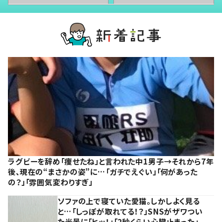
ラグビーを辞め「痩せたね」と言われた中1男子→それから7年
後、現在の“まさかの姿”に…「ガチでえぐい」「何があった
の？」「雰囲気変わりすぎ」
ソファの上で寝ていた愛猫。しかしよく見る
と…「しっぽが取れてる！？」SNSがザワつい
た光景に「ヒッ！」「2秒くらい心臓止まった」