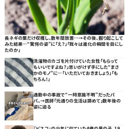
長ネギの葉だけ収穫し、数年間放置…→その後、掘り起こして
みた結果…“驚愕の姿”に「え？」「我々は進化の瞬間を目にし
たのか」
洗濯物のカゴを片付けていた女性「もらって
もいいですよね？」思いがけず手にした“まさ
かのモノ”に…「いただいておきましょう」「も
ちろん！」
通勤中の事故で“一時意識不明”だったパ
パ。→医師「元通りの生活は諦めて」数年後の
姿に迫る
『ビスコ』の少年に似ていた4歳の男の子。19