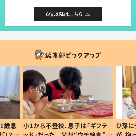
6位以降はこちら
ギフテ
ひ孫にデレデレな80歳じいじ
給食”を
が、抱っこすると…ひ孫の反応に