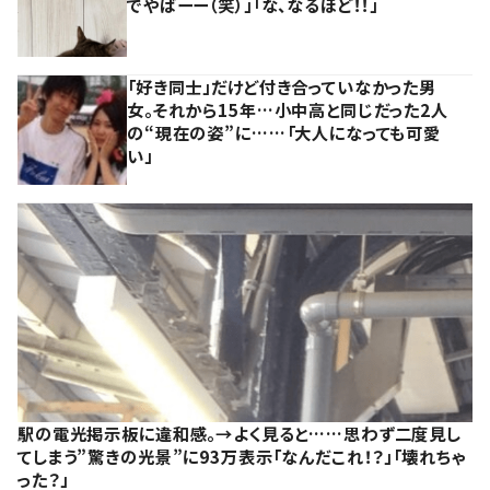
でやばーー（笑）」「な、なるほど！！」
「好き同士」だけど付き合っていなかった男
女。それから15年…小中高と同じだった2人
の“現在の姿”に……「大人になっても可愛
い」
駅の電光掲示板に違和感。→よく見ると……思わず二度見し
てしまう”驚きの光景”に93万表示「なんだこれ！？」「壊れちゃ
った？」