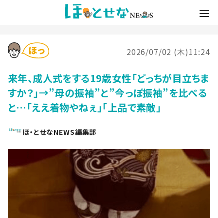
2026/07/02 (木)11:24
来年、成人式をする19歳女性「どっちが目立ちま
すか？」→”母の振袖”と”今っぽ振袖”を比べる
と…「ええ着物やねぇ」「上品で素敵」
ほ・とせなNEWS編集部