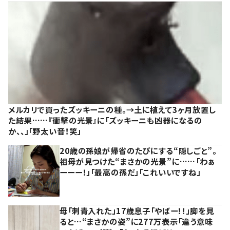
メルカリで買ったズッキーニの種。→土に植えて3ヶ月放置し
た結果……『衝撃の光景』に「ズッキーニも凶器になるの
か、、」「野太い音！笑」
20歳の孫娘が帰省のたびにする“隠しごと”。
祖母が見つけた“まさかの光景”に……「わぁ
ーーー！」「最高の孫だ」「これいいですね」
母「刺青入れた」17歳息子「やばー！！」脚を見
ると…“まさかの姿”に277万表示「違う意味