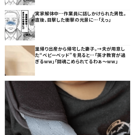
実家解体中…作業員に話しかけられた男性。
直後、目撃した衝撃の光景に…「えっ」
里帰り出産から帰宅した妻子。→夫が用意し
た“ベビーベッド”を見ると…「英才教育が過
ぎるww」「闘魂こめられてるわぁ～ww」