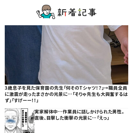
3歳息子を見た保育園の先生「何そのTシャツ！？」→職員全員
に激震が走ったまさかの光景に…「そりゃ先生も大興奮するは
ず」「すげーー！！」
実家解体中…作業員に話しかけられた男性。
直後、目撃した衝撃の光景に…「えっ」