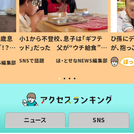
ギフテ
ひ孫にデレデレな80歳じいじ
給食”を
が、抱っこすると…ひ孫の反応に
和の親
「涙が出ました」「可愛くて仕方な
WS編集部
ほ・とせなNEWS編集部
い」
ニュース
SNS