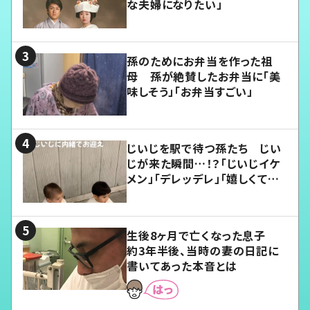
な夫婦になりたい」
孫のためにお弁当を作った祖
母 孫が絶賛したお弁当に「美
味しそう」「お弁当すごい」
じいじを駅で待つ孫たち じい
じが来た瞬間…！？「じいじイケ
メン」「デレッデレ」「嬉しくて可
愛くてたまらない」「幸せになれ
る」
生後8ヶ月で亡くなった息子
約3年半後、当時の妻の日記に
書いてあった本音とは