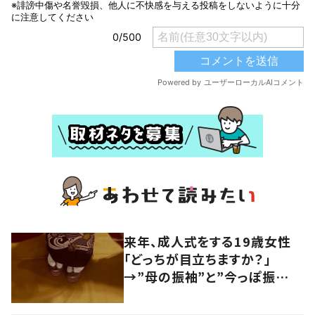
来年、成人式をする19歳女性
「どっちが目立ちますか？」
→”母の振袖”と”今っぽ振
袖”を比べると…「ええ着物や
ねぇ」「上品で素敵」