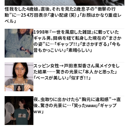
怪我をした4歳娘。直後、それを見た2歳息子の“衝撃の行
動”に…254万回表示「凄い配慮（笑）」「お顔はかなり重症レ
ベル」
1998年『一世を風靡した雑誌』に載っていた
ギャル男。闘病を経て転身した現在の”まさか
の姿”に…「ギャップ！！」「まさかすぎる」「今も
昔もかっこいい」「素晴らしい」
スッピン女性→戸田恵梨香さん風メイクをし
た結果……驚きの光景に「本人かと思った」
「ベースが美しい」「似すぎ！！」
夜、虫取りに出かけたら“胸元に違和感”→直
後、驚きの光景に…「笑ったｗｗｗ」「ギャップ
ww」