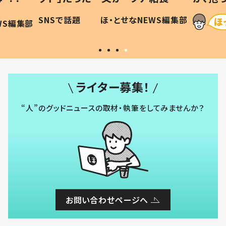
和の親
「涙が出ました」「可愛くて仕方な
WS編集部
ほ・とせなNEWS編集部
い」
ライター募集！
“人”のグッドニュースの取材・執筆をしてみませんか？
お問い合わせページへ