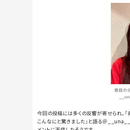
普段の＠
__u
今回の投稿には多くの反響が寄せられ、「
こんなにと驚きました」と語る＠__una
メントに返信したそうです。