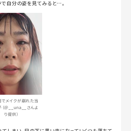
ラで自分の姿を見てみると…。
雨でメイクが崩れた当
（＠__una__さんよ
り提供）
れてしまい、目の下に黒い束になっていくつも落ちて