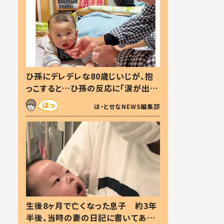
ひ孫にデレデレな80歳じいじが、抱
っこすると…ひ孫の反応に「涙が出ま
した」「可愛くて仕方ない」
ほ・とせなNEWS編集部
生後8ヶ月で亡くなった息子 約3年
半後、当時の妻の日記に書いてあっ