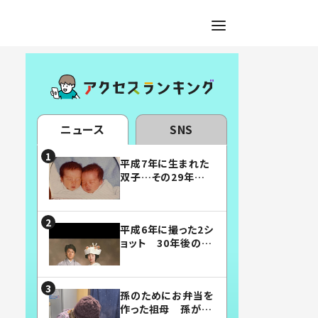
ニュース
SNS
平成7年に生まれた
双子…その29年後
の姿に「漫画みたい」
「素敵すぎる」
平成6年に撮った2シ
ョット 30年後の姿
に…「美男美女」「こ
んな夫婦になりた
い」
孫のためにお弁当を
作った祖母 孫が絶