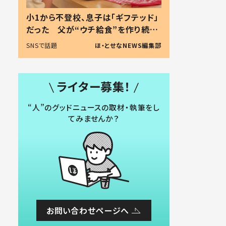
小1から不登校、息子は「ギフテッド」
だった 父が“ウチ給食”を作り続け
る理由とは #令和の親 #令和の子
SNSで話題
ほ・とせなNEWS編集部
ライター募集！
“人”のグッドニュースの取材・執筆をし
てみませんか？
お問い合わせページへ