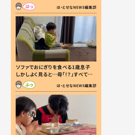
た本音とは
ほ・とせなNEWS編集部
ソファでおにぎりを食べる1歳息子
しかしよく見ると…母「！？」すべてを
察した母の投稿に「可愛いから許
ほ・とせなNEWS編集部
す！」「現行犯〜」