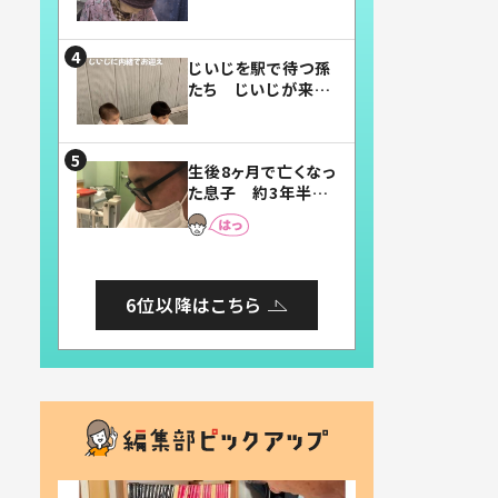
賛したお弁当に「美
味しそう」「お弁当す
ごい」
じいじを駅で待つ孫
たち じいじが来た
瞬間…！？「じいじイ
ケメン」「デレッデレ」
「嬉しくて可愛くてた
生後8ヶ月で亡くなっ
まらない」「幸せにな
た息子 約3年半
れる」
後、当時の妻の日記
に書いてあった本音
とは
6位以降はこちら