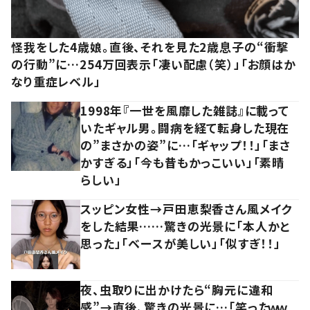
怪我をした4歳娘。直後、それを見た2歳息子の“衝撃
の行動”に…254万回表示「凄い配慮（笑）」「お顔はか
なり重症レベル」
1998年『一世を風靡した雑誌』に載って
いたギャル男。闘病を経て転身した現在
の”まさかの姿”に…「ギャップ！！」「まさ
かすぎる」「今も昔もかっこいい」「素晴
らしい」
スッピン女性→戸田恵梨香さん風メイク
をした結果……驚きの光景に「本人かと
思った」「ベースが美しい」「似すぎ！！」
夜、虫取りに出かけたら“胸元に違和
感”→直後、驚きの光景に…「笑ったｗｗ