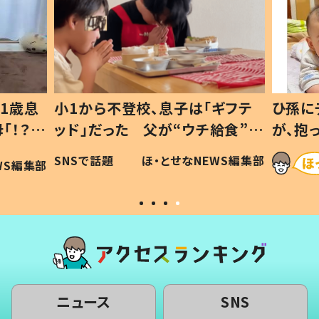
1歳息
小1から不登校、息子は「ギフテ
ひ孫に
「！？」
ッド」だった 父が“ウチ給食”を
が、抱
に「可愛
作り続ける理由とは #令和の親
「涙が
SNSで話題
ほ・とせなNEWS編集部
WS編集部
#令和の子
い」
ニュース
SNS