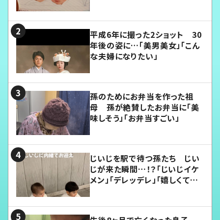
平成6年に撮った2ショット 30
年後の姿に…「美男美女」「こん
な夫婦になりたい」
孫のためにお弁当を作った祖
母 孫が絶賛したお弁当に「美
味しそう」「お弁当すごい」
じいじを駅で待つ孫たち じい
じが来た瞬間…！？「じいじイケ
メン」「デレッデレ」「嬉しくて可
愛くてたまらない」「幸せになれ
る」
生後8ヶ月で亡くなった息子