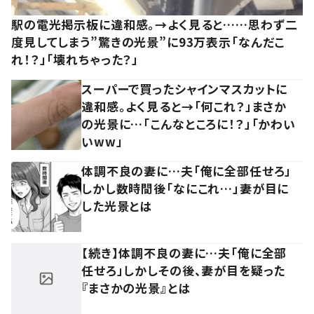
駅の電光掲示板に違和感。→よく見ると……思わず二
度見してしまう”驚きの光景”に93万表示「なんだこ
れ！？」「壊れちゃった？」
スーパーで買ったシャインマスカットに
違和感。よく見ると→「何これ？」まさか
の光景に…「こんなところに！？」「かわい
いww」
体調不良の妻に…夫「俺に全部任せろ」
しかし数時間後「なにこれ…」妻が目に
した光景とは
【続き】体調不良の妻に…夫「俺に全部
任せろ」しかしその後、妻が目を疑った
『まさかの光景』とは