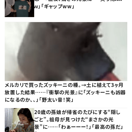
ｗ」「ギャップww」
メルカリで買ったズッキーニの種。→土に植えて3ヶ月
放置した結果……『衝撃の光景』に「ズッキーニも凶器
になるのか、、」「野太い音！笑」
20歳の孫娘が帰省のたびにする“隠し
ごと”。祖母が見つけた“まさかの光
景”に……「わぁーーー！」「最高の孫だ」