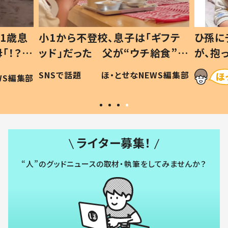
1歳息
小1から不登校、息子は「ギフテ
ひ孫に
「！？」
ッド」だった 父が“ウチ給食”を
が、抱
に「可愛
作り続ける理由とは #令和の親
「涙が
SNSで話題
ほ・とせなNEWS編集部
WS編集部
#令和の子
い」
ライター募集！
“人”のグッドニュースの取材・執筆をしてみませんか？