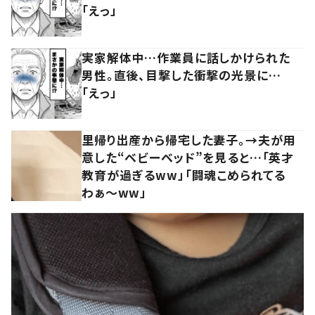
「えっ」
実家解体中…作業員に話しかけられた
男性。直後、目撃した衝撃の光景に…
「えっ」
里帰り出産から帰宅した妻子。→夫が用
意した“ベビーベッド”を見ると…「英才
教育が過ぎるww」「闘魂こめられてる
わぁ～ww」