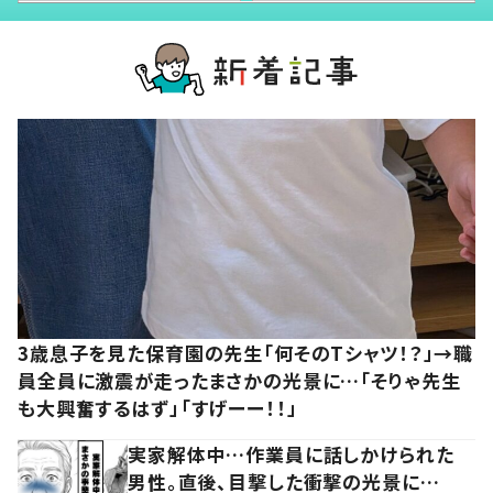
3歳息子を見た保育園の先生「何そのTシャツ！？」→職
員全員に激震が走ったまさかの光景に…「そりゃ先生
も大興奮するはず」「すげーー！！」
実家解体中…作業員に話しかけられた
男性。直後、目撃した衝撃の光景に…