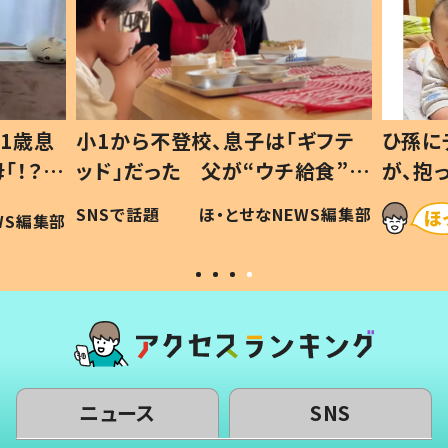
1歳息
小1から不登校、息子は「ギフテ
ひ孫に
「！？」
ッド」だった 父が“ウチ給食”を
が、抱
に「可愛
作り続ける理由とは #令和の親
「涙が
SNSで話題
ほ・とせなNEWS編集部
WS編集部
#令和の子
い」
ニュース
SNS