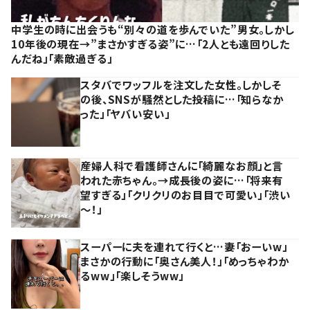
中学生の時に出会うも“別々の道を歩んでいた”男女。しかし
10年後の現在→”まさかすぎる姿”に…「2人とも遠回りした
んだね」「素敵過ぎる」
スタバでワッフルを注文した女性。しかしそ
の後、SNSが騒然とした投稿に…「知らなか
った」「ヤバい安い」
産婦人科で看護師さんに「綺麗なお顔」と言
われた赤ちゃん。→成長後の姿に…「将来有
望すぎる」「クリクリのお目目で可愛い」「渋い
～！」
スーパーに夫を連れて行くと…妻「おーいw」
まさかの行動に「奥さん美人！」「めっちゃわか
るww」「楽しそうww」