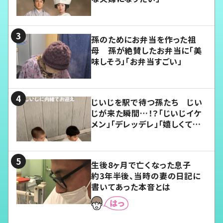
孫のためにお弁当を作った祖
母 孫が絶賛したお弁当に「美
味しそう」「お弁当すごい」
じいじを駅で待つ孫たち じい
じが来た瞬間…！？「じいじイケ
メン」「デレッデレ」「嬉しくて可
愛くてたまらない」「幸せになれ
る」
生後8ヶ月で亡くなった息子
約3年半後、当時の妻の日記に
書いてあった本音とは