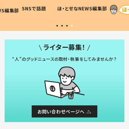
に「可愛
作り続ける理由とは #令和の親
「涙が
SNSで話題
ほ・とせなNEWS編集部
WS編集部
#令和の子
い」
ライター募集！
“人”のグッドニュースの取材・執筆をしてみませんか？
お問い合わせページへ