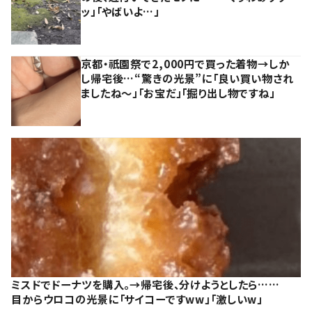
ッ」「やばいよ…」
京都・祇園祭で2,000円で買った着物→しか
し帰宅後…“驚きの光景”に「良い買い物され
ましたね～」「お宝だ」「掘り出し物ですね」
ミスドでドーナツを購入。→帰宅後、分けようとしたら……
目からウロコの光景に「サイコーですww」「激しいw」