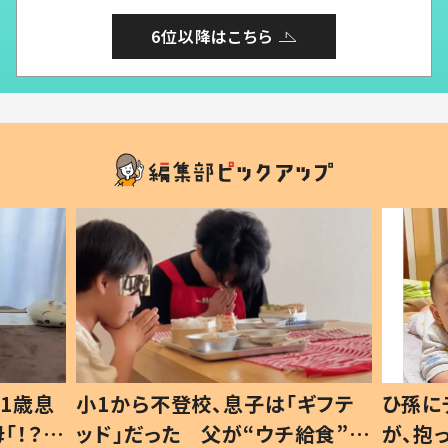
6位以降はこちら
1歳息
小1から不登校、息子は「ギフテ
ひ孫に
「！？」
ッド」だった 父が“ウチ給食”を
が、抱