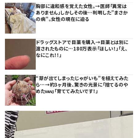
胸部に違和感を覚えた女性。→医師「異常は
ありません」しかしその後…判明した”まさか
の病”。女性の現在に迫る
ドラッグストアで目薬を購入→目薬とは別に
渡されたものに…180万表示「ほしい！」「え、
なにこれ！！」
“芽が出てしまったじゃがいも”を植えてみた
ら…→約3ヶ月後、驚きの光景に「捨てるのや
めたｗｗ」「育ててみたいです！」