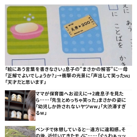
「絵にあう言葉を書きなさい」息子の”まさかの解答”に…母
「正解でよいでしょうか？」→衝撃の光景に「声出して笑ったｗ」
「天才だと思います」
ママが保育園へお迎えに→2歳息子を見た
ら……「先生とめっちゃ笑った」まさかの姿に
「幼児しか許されないヤツww」「大渋滞すぎ
るw」
ベンチで休憩していると…遠方に違和感。そ
の後、近付いてきたモノに……「ぐぅわぁッッ