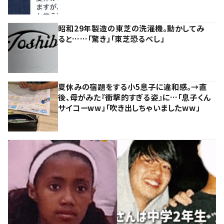
昭和29年製造の東芝の洗濯機。動かしてみ
ると……「驚き」「東芝恐るべし」
夏休みの宿題をする小5息子に違和感。→直
後、母がみた『衝撃的すぎる姿』に…「息子くん
サイコーww」「吹き出しちゃいましたww」