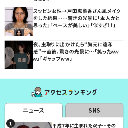
スッピン女性→戸田恵梨香さん風メイク
をした結果……驚きの光景に「本人かと
思った」「ベースが美しい」「似すぎ！！」
夜、虫取りに出かけたら“胸元に違和
感”→直後、驚きの光景に…「笑ったｗｗ
ｗ」「ギャップww」
ニュース
SNS
平成7年に生まれた双子…その