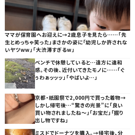
ママが保育園へお迎えに→2歳息子を見たら……「先
生とめっちゃ笑った」まさかの姿に「幼児しか許されな
いヤツww」「大渋滞すぎるw」
ベンチで休憩していると…遠方に違和
感。その後、近付いてきたモノに……「ぐ
ぅわぁッッッ」「やばいよ…」
京都・祇園祭で2,000円で買った着物→
しかし帰宅後…“驚きの光景”に「良い
買い物されましたね～」「お宝だ」「掘り
出し物ですね」
ミスドでドーナツを購入。→帰宅後、分