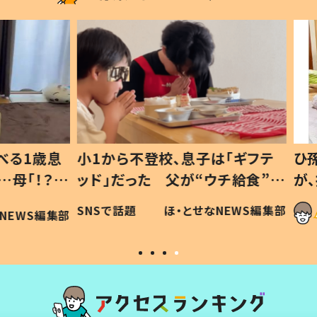
1歳息
小1から不登校、息子は「ギフテ
ひ孫に
「！？」
ッド」だった 父が“ウチ給食”を
が、抱
に「可愛
作り続ける理由とは #令和の親
「涙が
SNSで話題
ほ・とせなNEWS編集部
WS編集部
#令和の子
い」