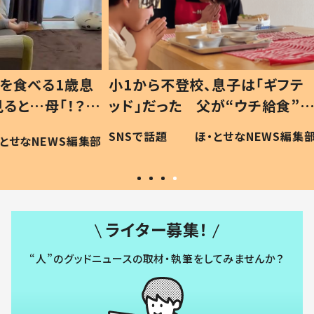
1歳息
小1から不登校、息子は「ギフテ
ひ孫に
「！？」
ッド」だった 父が“ウチ給食”を
が、抱
に「可愛
作り続ける理由とは #令和の親
「涙が
SNSで話題
ほ・とせなNEWS編集部
WS編集部
#令和の子
い」
ライター募集！
“人”のグッドニュースの取材・執筆をしてみませんか？