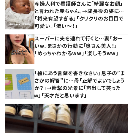
産婦人科で看護師さんに「綺麗なお顔」
と言われた赤ちゃん。→成長後の姿に…
「将来有望すぎる」「クリクリのお目目で
可愛い」「渋い～！」
スーパーに夫を連れて行くと…妻「おー
いw」まさかの行動に「奥さん美人！」
「めっちゃわかるww」「楽しそうww」
「絵にあう言葉を書きなさい」息子の”ま
さかの解答”に…母「正解でよいでしょう
か？」→衝撃の光景に「声出して笑った
ｗ」「天才だと思います」