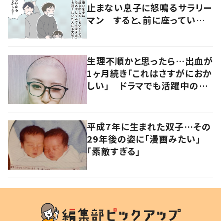
止まない息子に怒鳴るサラリー
マン すると、前に座っていた
女性からの助け船に「感謝いっ
ぱい」
生理不順かと思ったら…出血が
1ヶ月続き「これはさすがにおか
しい」 ドラマでも活躍中の女
優を襲った病とは
平成7年に生まれた双子…その
29年後の姿に「漫画みたい」
「素敵すぎる」