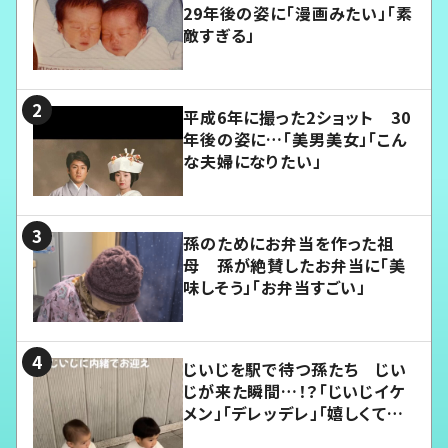
29年後の姿に「漫画みたい」「素
敵すぎる」
平成6年に撮った2ショット 30
年後の姿に…「美男美女」「こん
な夫婦になりたい」
孫のためにお弁当を作った祖
母 孫が絶賛したお弁当に「美
味しそう」「お弁当すごい」
じいじを駅で待つ孫たち じい
じが来た瞬間…！？「じいじイケ
メン」「デレッデレ」「嬉しくて可
愛くてたまらない」「幸せになれ