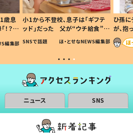
1歳息
小1から不登校、息子は「ギフテ
ひ孫に
「！？」
ッド」だった 父が“ウチ給食”を
が、抱
に「可愛
作り続ける理由とは #令和の親
「涙が
SNSで話題
ほ・とせなNEWS編集部
WS編集部
#令和の子
い」
ニュース
SNS