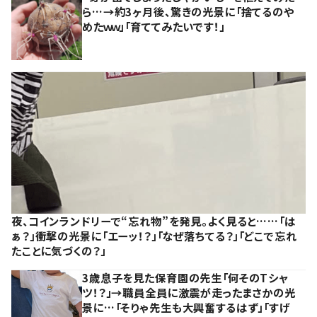
ら…→約3ヶ月後、驚きの光景に「捨てるのや
めたｗｗ」「育ててみたいです！」
夜、コインランドリーで“忘れ物”を発見。よく見ると……「は
ぁ？」衝撃の光景に「エーッ！？」「なぜ落ちてる？」「どこで忘れ
たことに気づくの？」
3歳息子を見た保育園の先生「何そのTシャ
ツ！？」→職員全員に激震が走ったまさかの光
景に…「そりゃ先生も大興奮するはず」「すげ