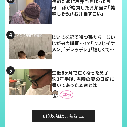
孫のためにお弁当を作った祖
母 孫が絶賛したお弁当に「美
味しそう」「お弁当すごい」
じいじを駅で待つ孫たち じい
じが来た瞬間…！？「じいじイケ
メン」「デレッデレ」「嬉しくて可
愛くてたまらない」「幸せになれ
る」
生後8ヶ月で亡くなった息子
約3年半後、当時の妻の日記に
書いてあった本音とは
6位以降はこちら