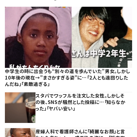
中学生の時に出会うも“別々の道を歩んでいた”男女。しかし
10年後の現在→”まさかすぎる姿”に…「2人とも遠回りした
んだね」「素敵過ぎる」
スタバでワッフルを注文した女性。しかしそ
の後、SNSが騒然とした投稿に…「知らなか
った」「ヤバい安い」
産婦人科で看護師さんに「綺麗なお顔」と言