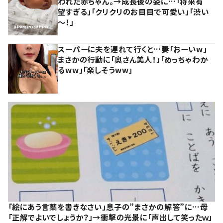
われた赤ちゃん。→成長後の姿に…「将来有
望すぎる」「クリクリのお目目で可愛い」「渋い
～！」
スーパーに夫を連れて行くと…妻「おーいw」
まさかの行動に「奥さん美人！」「めっちゃわか
るww」「楽しそうww」
「絵にあう言葉を書きなさい」息子の”まさかの解答”に…母
「正解でよいでしょうか？」→衝撃の光景に「声出して笑ったｗ」