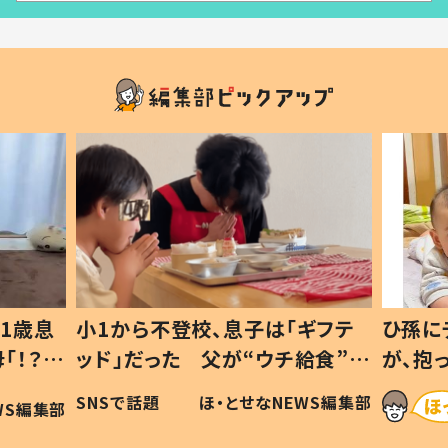
1歳息
小1から不登校、息子は「ギフテ
ひ孫に
「！？」
ッド」だった 父が“ウチ給食”を
が、抱
に「可愛
作り続ける理由とは #令和の親
「涙が
SNSで話題
ほ・とせなNEWS編集部
WS編集部
#令和の子
い」