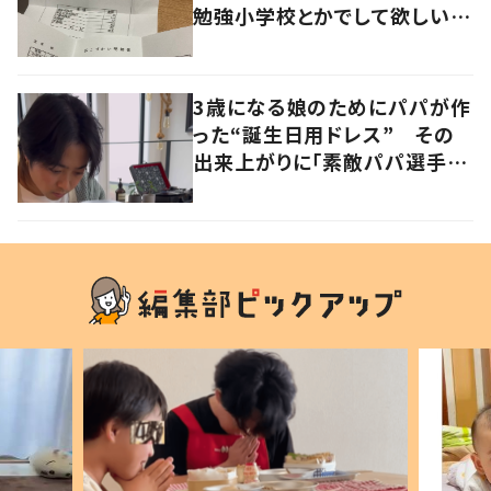
勉強小学校とかでして欲しい」
「社会勉強になりますね」の声
3歳になる娘のためにパパが作
った“誕生日用ドレス” その
出来上がりに「素敵パパ選手権
優勝」「パパさんカッコいい」の
声