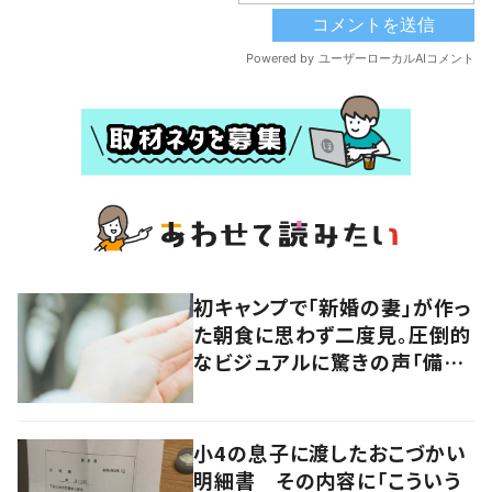
初キャンプで「新婚の妻」が作っ
た朝食に思わず二度見。圧倒的
なビジュアルに驚きの声「備長
パン」「想像の斜め上」「焼き物
の皿かと思った」
小4の息子に渡したおこづかい
明細書 その内容に「こういう