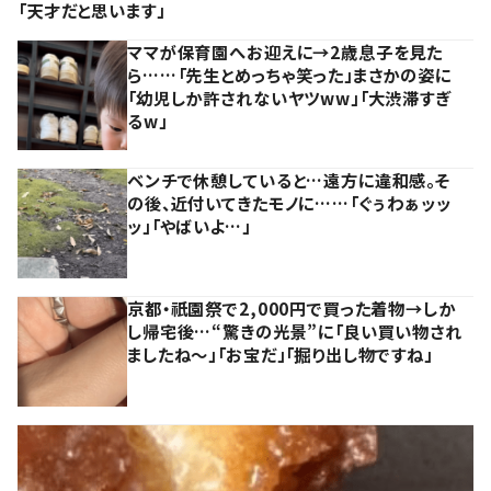
「天才だと思います」
ママが保育園へお迎えに→2歳息子を見た
ら……「先生とめっちゃ笑った」まさかの姿に
「幼児しか許されないヤツww」「大渋滞すぎ
るw」
ベンチで休憩していると…遠方に違和感。そ
の後、近付いてきたモノに……「ぐぅわぁッッ
ッ」「やばいよ…」
京都・祇園祭で2,000円で買った着物→しか
し帰宅後…“驚きの光景”に「良い買い物され
ましたね～」「お宝だ」「掘り出し物ですね」