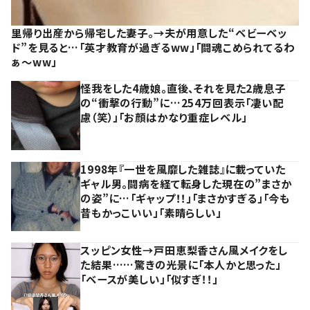
里帰り出産から帰宅した妻子。→夫が用意した“ベビーベッ
ド”を見ると…「英才教育が過ぎるww」「闘魂こめられてるわ
ぁ～ww」
怪我をした4歳娘。直後、それを見た2歳息子
の“衝撃の行動”に…254万回表示「凄い配
慮（笑）」「お顔はかなり重症レベル」
1998年『一世を風靡した雑誌』に載っていた
ギャル男。闘病を経て転身した現在の”まさか
の姿”に…「ギャップ！！」「まさかすぎる」「今も
昔もかっこいい」「素晴らしい」
スッピン女性→戸田恵梨香さん風メイクをし
た結果……驚きの光景に「本人かと思った」
「ベースが美しい」「似すぎ！！」