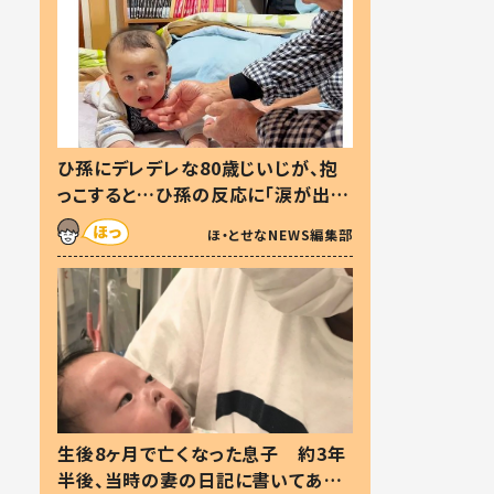
ひ孫にデレデレな80歳じいじが、抱
っこすると…ひ孫の反応に「涙が出ま
した」「可愛くて仕方ない」
ほ・とせなNEWS編集部
生後8ヶ月で亡くなった息子 約3年
半後、当時の妻の日記に書いてあっ