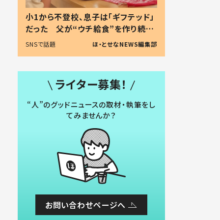
小1から不登校、息子は「ギフテッド」
だった 父が“ウチ給食”を作り続け
る理由とは #令和の親 #令和の子
SNSで話題
ほ・とせなNEWS編集部
ライター募集！
“人”のグッドニュースの取材・執筆をし
てみませんか？
お問い合わせページへ