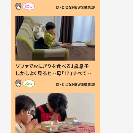
た本音とは
ほ・とせなNEWS編集部
ソファでおにぎりを食べる1歳息子
しかしよく見ると…母「！？」すべてを
察した母の投稿に「可愛いから許
ほ・とせなNEWS編集部
す！」「現行犯〜」