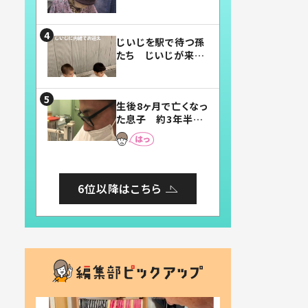
賛したお弁当に「美
味しそう」「お弁当す
ごい」
じいじを駅で待つ孫
たち じいじが来た
瞬間…！？「じいじイ
ケメン」「デレッデレ」
「嬉しくて可愛くてた
生後8ヶ月で亡くなっ
まらない」「幸せにな
た息子 約3年半
れる」
後、当時の妻の日記
に書いてあった本音
とは
6位以降はこちら