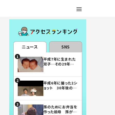
ニュース
SNS
平成7年に生まれた
双子…その29年後
の姿に「漫画みたい」
「素敵すぎる」
平成6年に撮った2シ
ョット 30年後の姿
に…「美男美女」「こ
んな夫婦になりた
い」
孫のためにお弁当を
作った祖母 孫が絶