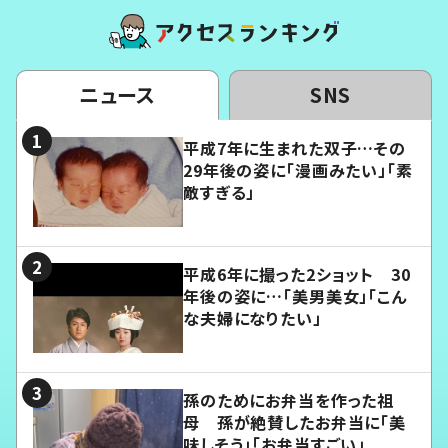
ニュース
SNS
平成7年に生まれた双子…その
29年後の姿に「漫画みたい」「素
敵すぎる」
平成6年に撮った2ショット 30
年後の姿に…「美男美女」「こん
な夫婦になりたい」
孫のためにお弁当を作った祖
母 孫が絶賛したお弁当に「美
味しそう」「お弁当すごい」