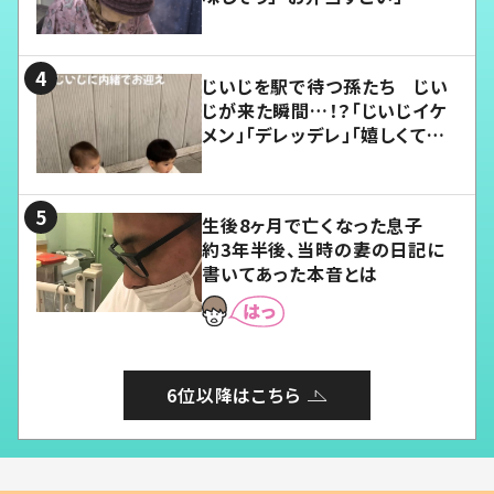
じいじを駅で待つ孫たち じい
じが来た瞬間…！？「じいじイケ
メン」「デレッデレ」「嬉しくて可
愛くてたまらない」「幸せになれ
る」
生後8ヶ月で亡くなった息子
約3年半後、当時の妻の日記に
書いてあった本音とは
6位以降はこちら