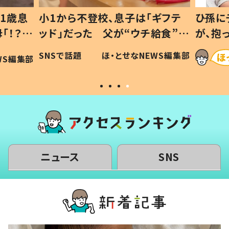
1歳息
小1から不登校、息子は「ギフテ
ひ孫に
「！？」
ッド」だった 父が“ウチ給食”を
が、抱
に「可愛
作り続ける理由とは #令和の親
「涙が
SNSで話題
ほ・とせなNEWS編集部
WS編集部
#令和の子
い」
ニュース
SNS