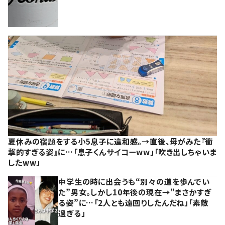
夏休みの宿題をする小5息子に違和感。→直後、母がみた『衝
撃的すぎる姿』に…「息子くんサイコーww」「吹き出しちゃいま
したww」
中学生の時に出会うも“別々の道を歩んでい
た”男女。しかし10年後の現在→”まさかすぎ
る姿”に…「2人とも遠回りしたんだね」「素敵
過ぎる」