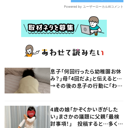
息子「何回行ったら幼稚園お休
み？」母「4回だよ」と伝えると…
→その後の息子の行動に「わか
るよその気持ち」「うちの子も！」
の声
4歳の娘「かぞくかいぎがした
い」まさかの議題に父親「最検
討事項！」 投稿すると…多くの