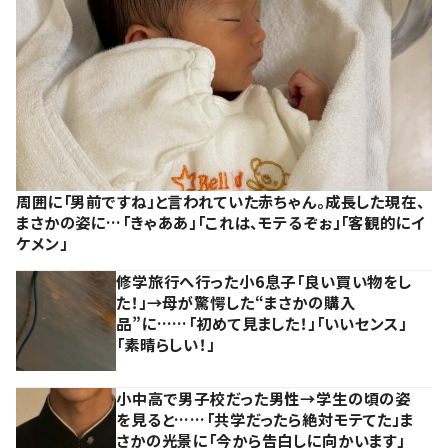
周囲に「男前ですね」と言われていた赤ちゃん。成長した現在、
まさかの姿に…「きゃああ」「これは、モテるぞぉ」「客観的にイ
ケメン」
修学旅行へ行った小6息子「良い買い物をし
た！」→母が驚愕した“まさかの購入
品”に……「初めて見ました！」「いいセンス」
「素晴らしい！」
小中高で男子校だった男性→学生の頃の姿
を見ると……「共学だったら絶対モテてた」ま
さかの光景に「今から告白しに向かいます」