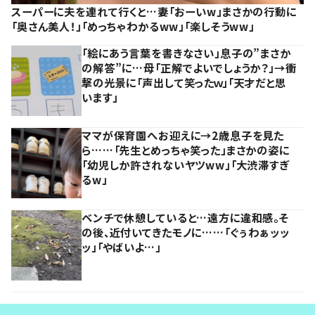
スーパーに夫を連れて行くと…妻「おーいw」まさかの行動に
「奥さん美人！」「めっちゃわかるww」「楽しそうww」
「絵にあう言葉を書きなさい」息子の”まさか
の解答”に…母「正解でよいでしょうか？」→衝
撃の光景に「声出して笑ったｗ」「天才だと思
います」
ママが保育園へお迎えに→2歳息子を見た
ら……「先生とめっちゃ笑った」まさかの姿に
「幼児しか許されないヤツww」「大渋滞すぎ
るw」
ベンチで休憩していると…遠方に違和感。そ
の後、近付いてきたモノに……「ぐぅわぁッッ
ッ」「やばいよ…」