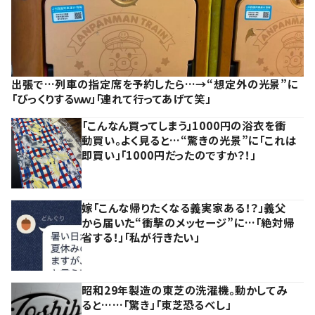
出張で…列車の指定席を予約したら…→“想定外の光景”に
「びっくりするｗｗ」「連れて行ってあげて笑」
「こんなん買ってしまう」1000円の浴衣を衝
動買い。よく見ると…“驚きの光景”に「これは
即買い」「1000円だったのですか？！」
嫁「こんな帰りたくなる義実家ある！？」義父
から届いた“衝撃のメッセージ”に…「絶対帰
省する！」「私が行きたい」
昭和29年製造の東芝の洗濯機。動かしてみ
ると……「驚き」「東芝恐るべし」