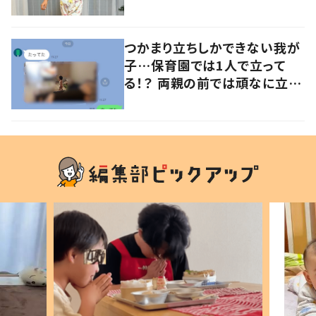
意見が寄せられる！
つかまり立ちしかできない我が
子…保育園では1人で立って
る！？ 両親の前では頑なに立た
ない1歳児が可愛すぎる…！