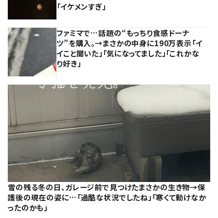
「イケメンすぎ」
ファミマで…話題の“もっちり食感ドーナ
ツ”を購入。→まさかの中身に190万表示「イ
イこと聞いた」「気になってました」「これかな
り好き」
雪の残る冬の日、ガレージ前で見つけたまさかの生き物→保
護後の現在の姿に…「過酷な状況でしたね」「寒くて動けなか
ったのかも」