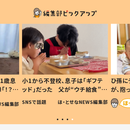
1歳息
小1から不登校、息子は「ギフテ
ひ孫に
「！？」
ッド」だった 父が“ウチ給食”を
が、抱
に「可愛
作り続ける理由とは #令和の親
「涙が
SNSで話題
ほ・とせなNEWS編集部
WS編集部
#令和の子
い」