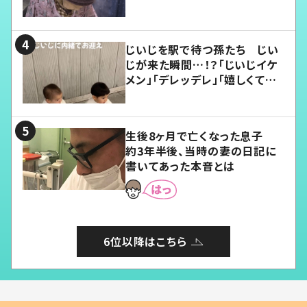
じいじを駅で待つ孫たち じい
じが来た瞬間…！？「じいじイケ
メン」「デレッデレ」「嬉しくて可
愛くてたまらない」「幸せになれ
る」
生後8ヶ月で亡くなった息子
約3年半後、当時の妻の日記に
書いてあった本音とは
6位以降はこちら