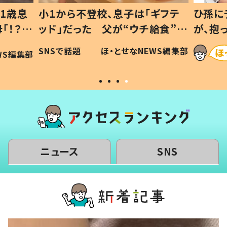
1歳息
小1から不登校、息子は「ギフテ
ひ孫に
「！？」
ッド」だった 父が“ウチ給食”を
が、抱
に「可愛
作り続ける理由とは #令和の親
「涙が
SNSで話題
ほ・とせなNEWS編集部
WS編集部
#令和の子
い」
ニュース
SNS