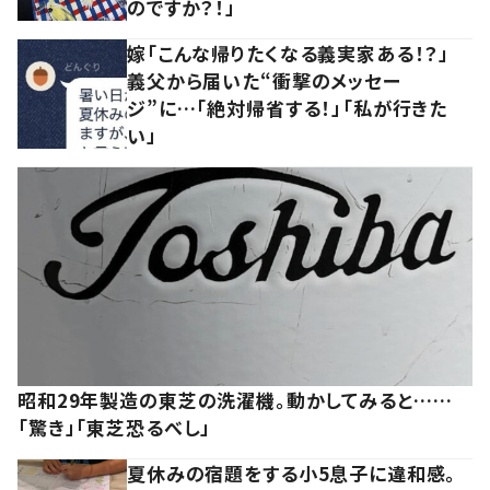
のですか？！」
嫁「こんな帰りたくなる義実家ある！？」
義父から届いた“衝撃のメッセー
ジ”に…「絶対帰省する！」「私が行きた
い」
昭和29年製造の東芝の洗濯機。動かしてみると……
「驚き」「東芝恐るべし」
夏休みの宿題をする小5息子に違和感。