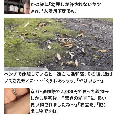
かの姿に「幼児しか許されないヤツ
ww」「大渋滞すぎるw」
ベンチで休憩していると…遠方に違和感。その後、近付
いてきたモノに……「ぐぅわぁッッッ」「やばいよ…」
京都・祇園祭で2,000円で買った着物→
しかし帰宅後…“驚きの光景”に「良い
買い物されましたね～」「お宝だ」「掘り
出し物ですね」