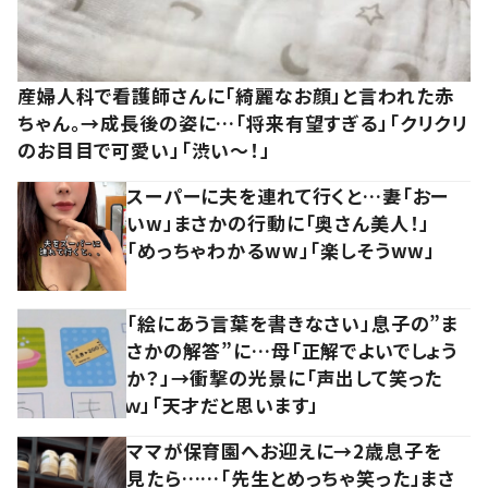
産婦人科で看護師さんに「綺麗なお顔」と言われた赤
ちゃん。→成長後の姿に…「将来有望すぎる」「クリクリ
のお目目で可愛い」「渋い～！」
スーパーに夫を連れて行くと…妻「おー
いw」まさかの行動に「奥さん美人！」
「めっちゃわかるww」「楽しそうww」
「絵にあう言葉を書きなさい」息子の”ま
さかの解答”に…母「正解でよいでしょう
か？」→衝撃の光景に「声出して笑った
ｗ」「天才だと思います」
ママが保育園へお迎えに→2歳息子を
見たら……「先生とめっちゃ笑った」まさ