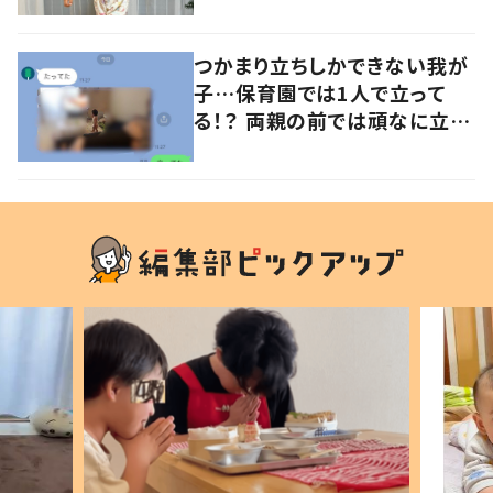
意見が寄せられる！
つかまり立ちしかできない我が
子…保育園では1人で立って
る！？ 両親の前では頑なに立た
ない1歳児が可愛すぎる…！