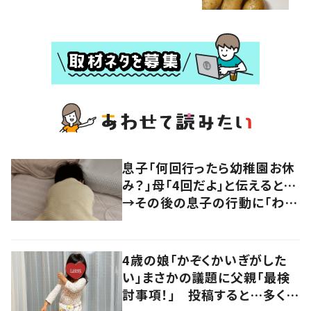
息子「何回行ったら幼稚園お休
み？」母「4回だよ」と伝えると…
→その後の息子の行動に「わか
るよその気持ち」「うちの子も！」
の声
4歳の娘「かぞくかいぎがした
い」まさかの議題に父親「最検
討事項！」 投稿すると…多くの