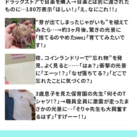
ドラッグストアで目薬を購入→目薬とは別に渡された
ものに…180万表示「ほしい！」「え、なにこれ！！」
“芽が出てしまったじゃがいも”を植えて
みたら…→約3ヶ月後、驚きの光景に
「捨てるのやめたｗｗ」「育ててみたいで
す！」
夜、コインランドリーで“忘れ物”を発
見。よく見ると……「はぁ？」衝撃の光景
に「エーッ！？」「なぜ落ちてる？」「どこで
忘れたことに気づくの？」
3歳息子を見た保育園の先生「何そのT
シャツ！？」→職員全員に激震が走ったま
さかの光景に…「そりゃ先生も大興奮す
るはず」「すげーー！！」