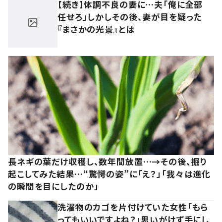
【続き】体調不良の妻に…夫「俺に全部
任せろ」しかしその後、妻が目を疑った
『まさかの光景』とは
長ネギの葉だけ収穫し、数年間放置…→その後、掘り
起こしてみた結果…“驚愕の姿”に「え？」「我々は進化
の瞬間を目にしたのか」
洗濯物のカゴを片付けていた女性「もら
ってもいいですよね？」思いがけず手にし