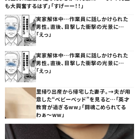
も大興奮するはず」「すげーー！！」
実家解体中…作業員に話しかけられた
男性。直後、目撃した衝撃の光景に…
「えっ」
実家解体中…作業員に話しかけられた
男性。直後、目撃した衝撃の光景に…
「えっ」
里帰り出産から帰宅した妻子。→夫が用
意した“ベビーベッド”を見ると…「英才
教育が過ぎるww」「闘魂こめられてる
わぁ～ww」