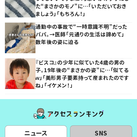
た“まさかのモノ”に…「いただいておき
ましょう」「もちろん！」
通勤中の事故で“一時意識不明”だった
パパ。→医師「元通りの生活は諦めて」
数年後の姿に迫る
『ビスコ』の少年に似ていた4歳の男の
子。19年後の“まさかの姿”に…「似てる
ｗ」「美形男子要素持って産まれたのです
ね」「イケメン！」
ニュース
SNS