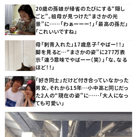
20歳の孫娘が帰省のたびにする“隠し
ごと”。祖母が見つけた“まさかの光
景”に……「わぁーーー！」「最高の孫だ」
「これいいですね」
母「刺青入れた」17歳息子「やばー！！」
脚を見ると…“まさかの姿”に277万表
示「違う意味でやばーー（笑）」「な、なる
ほど！！」
「好き同士」だけど付き合っていなかった
男女。それから15年…小中高と同じだっ
た2人の“現在の姿”に……「大人になっ
ても可愛い」