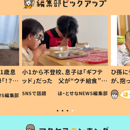
1歳息
小1から不登校、息子は「ギフテ
ひ孫に
「！？」
ッド」だった 父が“ウチ給食”を
が、抱
に「可愛
作り続ける理由とは #令和の親
「涙が
SNSで話題
ほ・とせなNEWS編集部
WS編集部
#令和の子
い」