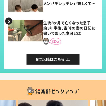
メン」「デレッデレ」「嬉しくて可
愛くてたまらない」「幸せになれ
る」
生後8ヶ月で亡くなった息子
約3年半後、当時の妻の日記に
書いてあった本音とは
6位以降はこちら