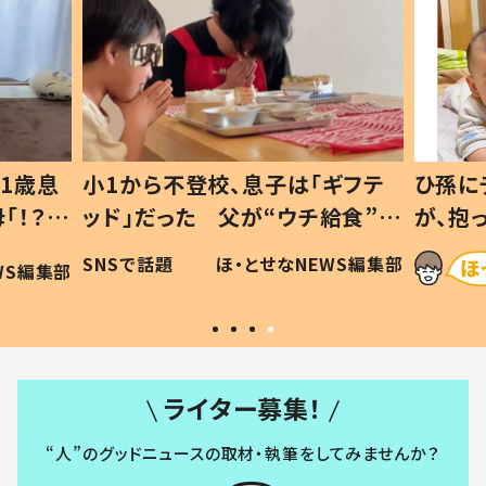
1歳息
小1から不登校、息子は「ギフテ
ひ孫に
「！？」
ッド」だった 父が“ウチ給食”を
が、抱
に「可愛
作り続ける理由とは #令和の親
「涙が
SNSで話題
ほ・とせなNEWS編集部
WS編集部
#令和の子
い」
ライター募集！
“人”のグッドニュースの取材・執筆をしてみませんか？