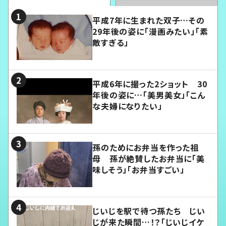
平成7年に生まれた双子…その
29年後の姿に「漫画みたい」「素
敵すぎる」
平成6年に撮った2ショット 30
年後の姿に…「美男美女」「こん
な夫婦になりたい」
孫のためにお弁当を作った祖
母 孫が絶賛したお弁当に「美
味しそう」「お弁当すごい」
じいじを駅で待つ孫たち じい
じが来た瞬間…！？「じいじイケ