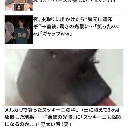
夜、虫取りに出かけたら“胸元に違和
感”→直後、驚きの光景に…「笑ったｗｗ
ｗ」「ギャップww」
メルカリで買ったズッキーニの種。→土に植えて3ヶ月
放置した結果……『衝撃の光景』に「ズッキーニも凶器
になるのか、、」「野太い音！笑」