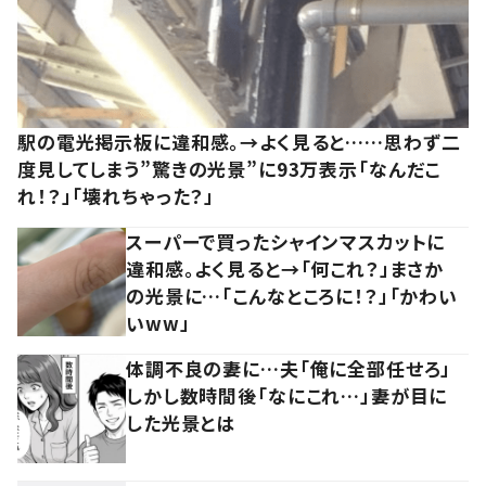
駅の電光掲示板に違和感。→よく見ると……思わず二
度見してしまう”驚きの光景”に93万表示「なんだこ
れ！？」「壊れちゃった？」
スーパーで買ったシャインマスカットに
違和感。よく見ると→「何これ？」まさか
の光景に…「こんなところに！？」「かわい
いww」
体調不良の妻に…夫「俺に全部任せろ」
しかし数時間後「なにこれ…」妻が目に
した光景とは