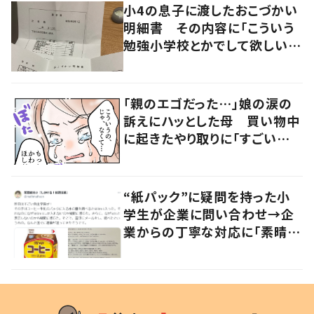
小4の息子に渡したおこづかい
明細書 その内容に「こういう
勉強小学校とかでして欲しい」
「社会勉強になりますね」の声
「親のエゴだった…」娘の涙の
訴えにハッとした母 買い物中
に起きたやり取りに「すごい分
かる」「改めて気付かされた」
“紙パック”に疑問を持った小
学生が企業に問い合わせ→企
業からの丁寧な対応に「素晴ら
しい」の声