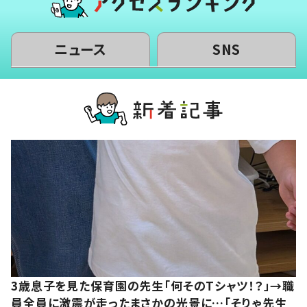
ニュース
SNS
3歳息子を見た保育園の先生「何そのTシャツ！？」→職
員全員に激震が走ったまさかの光景に…「そりゃ先生