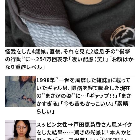
怪我をした4歳娘。直後、それを見た2歳息子の“衝撃
の行動”に…254万回表示「凄い配慮（笑）」「お顔はか
なり重症レベル」
1998年『一世を風靡した雑誌』に載って
いたギャル男。闘病を経て転身した現在
の”まさかの姿”に…「ギャップ！！」「まさ
かすぎる」「今も昔もかっこいい」「素晴
らしい」
スッピン女性→戸田恵梨香さん風メイク
をした結果……驚きの光景に「本人かと
思った」「ベースが美しい」「似すぎ！！」