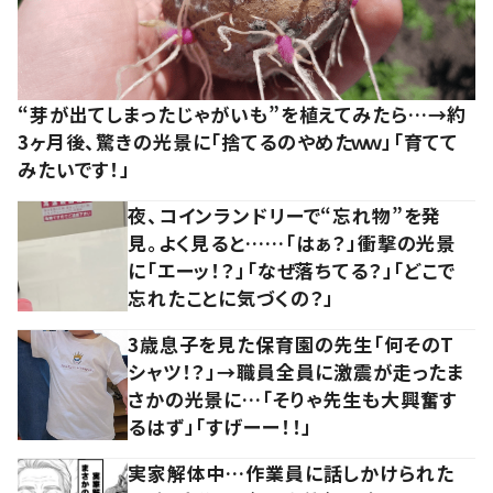
“芽が出てしまったじゃがいも”を植えてみたら…→約
3ヶ月後、驚きの光景に「捨てるのやめたｗｗ」「育てて
みたいです！」
夜、コインランドリーで“忘れ物”を発
見。よく見ると……「はぁ？」衝撃の光景
に「エーッ！？」「なぜ落ちてる？」「どこで
忘れたことに気づくの？」
3歳息子を見た保育園の先生「何そのT
シャツ！？」→職員全員に激震が走ったま
さかの光景に…「そりゃ先生も大興奮す
るはず」「すげーー！！」
実家解体中…作業員に話しかけられた