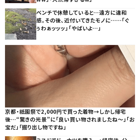
ベンチで休憩していると…遠方に違和
感。その後、近付いてきたモノに……「ぐ
ぅわぁッッッ」「やばいよ…」
京都・祇園祭で2,000円で買った着物→しかし帰宅
後…“驚きの光景”に「良い買い物されましたね～」「お
宝だ」「掘り出し物ですね」