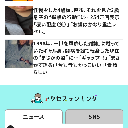
怪我をした4歳娘。直後、それを見た2歳
息子の“衝撃の行動”に…254万回表示
「凄い配慮（笑）」「お顔はかなり重症レ
ベル」
1998年『一世を風靡した雑誌』に載って
いたギャル男。闘病を経て転身した現在
の”まさかの姿”に…「ギャップ！！」「まさ
かすぎる」「今も昔もかっこいい」「素晴
らしい」
ニュース
SNS