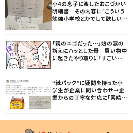
小4の息子に渡したおこづかい
明細書 その内容に「こういう
勉強小学校とかでして欲しい」
「社会勉強になりますね」の声
「親のエゴだった…」娘の涙の
訴えにハッとした母 買い物中
に起きたやり取りに「すごい分
かる」「改めて気付かされた」
“紙パック”に疑問を持った小
学生が企業に問い合わせ→企
業からの丁寧な対応に「素晴ら
しい」の声