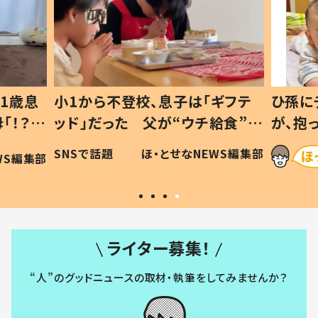
1歳息
小1から不登校、息子は「ギフテ
ひ孫に
「！？」
ッド」だった 父が“ウチ給食”を
が、抱
に「可愛
作り続ける理由とは #令和の親
「涙が
SNSで話題
ほ・とせなNEWS編集部
WS編集部
#令和の子
い」
ライター募集！
“人”のグッドニュースの取材・執筆をしてみませんか？