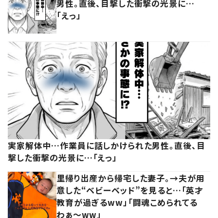
男性。直後、目撃した衝撃の光景に…
「えっ」
実家解体中…作業員に話しかけられた男性。直後、目
撃した衝撃の光景に…「えっ」
里帰り出産から帰宅した妻子。→夫が用
意した“ベビーベッド”を見ると…「英才
教育が過ぎるww」「闘魂こめられてる
わぁ～ww」