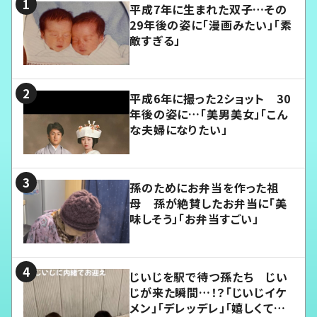
平成7年に生まれた双子…その
29年後の姿に「漫画みたい」「素
敵すぎる」
平成6年に撮った2ショット 30
年後の姿に…「美男美女」「こん
な夫婦になりたい」
孫のためにお弁当を作った祖
母 孫が絶賛したお弁当に「美
味しそう」「お弁当すごい」
じいじを駅で待つ孫たち じい
じが来た瞬間…！？「じいじイケ
メン」「デレッデレ」「嬉しくて可