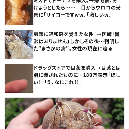
ミスドでドーナツを購入。→帰宅後、分
けようとしたら…… 目からウロコの光
景に「サイコーですww」「激しいw」
胸部に違和感を覚えた女性。→医師「異
常はありません」しかしその後…判明し
た”まさかの病”。女性の現在に迫る
ドラッグストアで目薬を購入→目薬とは
別に渡されたものに…180万表示「ほし
い！」「え、なにこれ！！」