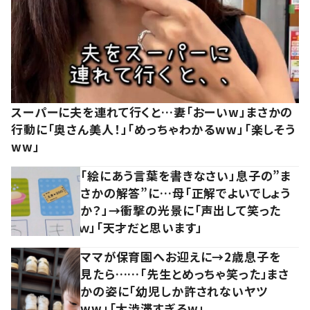
スーパーに夫を連れて行くと…妻「おーいw」まさかの
行動に「奥さん美人！」「めっちゃわかるww」「楽しそう
ww」
「絵にあう言葉を書きなさい」息子の”ま
さかの解答”に…母「正解でよいでしょう
か？」→衝撃の光景に「声出して笑った
ｗ」「天才だと思います」
ママが保育園へお迎えに→2歳息子を
見たら……「先生とめっちゃ笑った」まさ
かの姿に「幼児しか許されないヤツ
ww」「大渋滞すぎるw」