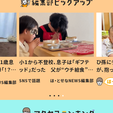
1歳息
小1から不登校、息子は「ギフテ
ひ孫に
「！？」
ッド」だった 父が“ウチ給食”を
が、抱
に「可愛
作り続ける理由とは #令和の親
「涙が
SNSで話題
ほ・とせなNEWS編集部
WS編集部
#令和の子
い」