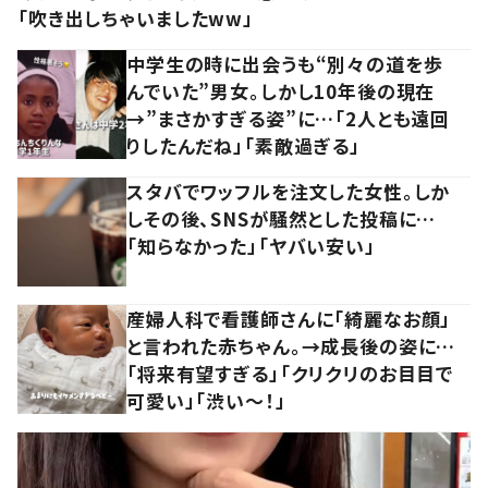
「吹き出しちゃいましたww」
中学生の時に出会うも“別々の道を歩
んでいた”男女。しかし10年後の現在
→”まさかすぎる姿”に…「2人とも遠回
りしたんだね」「素敵過ぎる」
スタバでワッフルを注文した女性。しか
しその後、SNSが騒然とした投稿に…
「知らなかった」「ヤバい安い」
産婦人科で看護師さんに「綺麗なお顔」
と言われた赤ちゃん。→成長後の姿に…
「将来有望すぎる」「クリクリのお目目で
可愛い」「渋い～！」