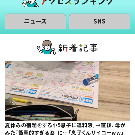
ニュース
SNS
夏休みの宿題をする小5息子に違和感。→直後、母が
みた『衝撃的すぎる姿』に…「息子くんサイコーww」