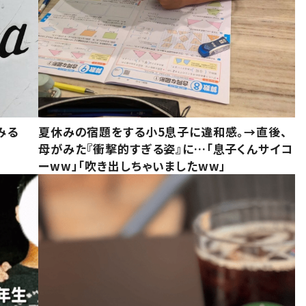
みる
夏休みの宿題をする小5息子に違和感。→直後、
母がみた『衝撃的すぎる姿』に…「息子くんサイコ
ーww」「吹き出しちゃいましたww」