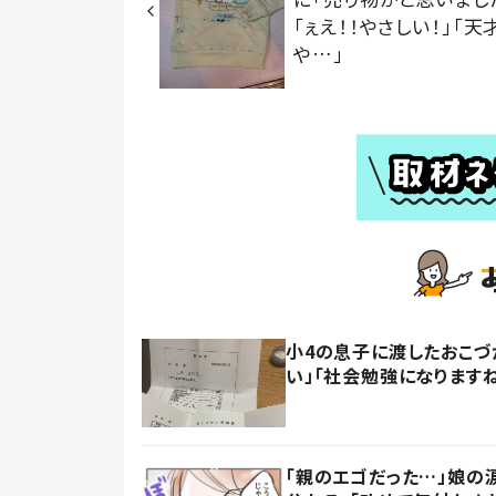
「ぇえ！！やさしい！」「天
や…」
小4の息子に渡したおこづ
い」「社会勉強になります
「親のエゴだった…」娘の