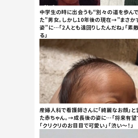
中学生の時に出会うも“別々の道を歩ん
た”男女。しかし10年後の現在→”まさか
姿”に…「2人とも遠回りしたんだね」「素
る」
産婦人科で看護師さんに「綺麗なお顔」と
た赤ちゃん。→成長後の姿に…「将来有望
「クリクリのお目目で可愛い」「渋い～！」