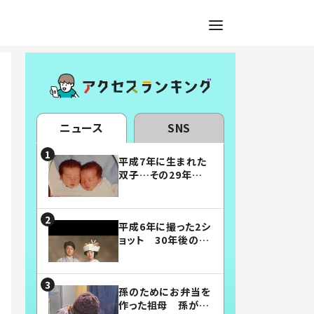
ニュース
SNS
平成7年に生まれた
双子…その29年後
の姿に「漫画みたい」
「素敵すぎる」
平成6年に撮った2シ
ョット 30年後の姿
に…「美男美女」「こ
んな夫婦になりた
い」
孫のためにお弁当を
作った祖母 孫が絶