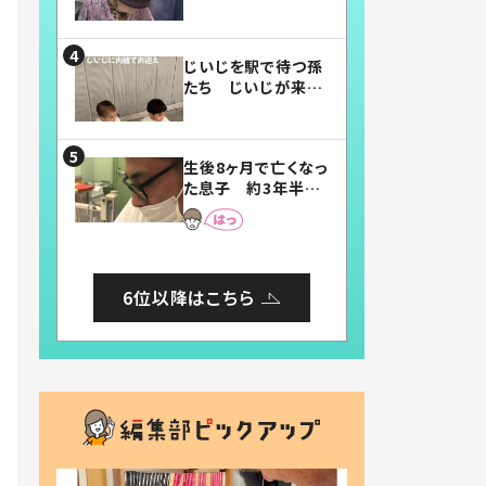
賛したお弁当に「美
味しそう」「お弁当す
ごい」
じいじを駅で待つ孫
たち じいじが来た
瞬間…！？「じいじイ
ケメン」「デレッデレ」
「嬉しくて可愛くてた
生後8ヶ月で亡くなっ
まらない」「幸せにな
た息子 約3年半
れる」
後、当時の妻の日記
に書いてあった本音
とは
6位以降はこちら