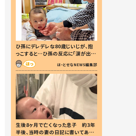
ひ孫にデレデレな80歳じいじが、抱
っこすると…ひ孫の反応に「涙が出ま
した」「可愛くて仕方ない」
ほ・とせなNEWS編集部
生後8ヶ月で亡くなった息子 約3年
半後、当時の妻の日記に書いてあっ