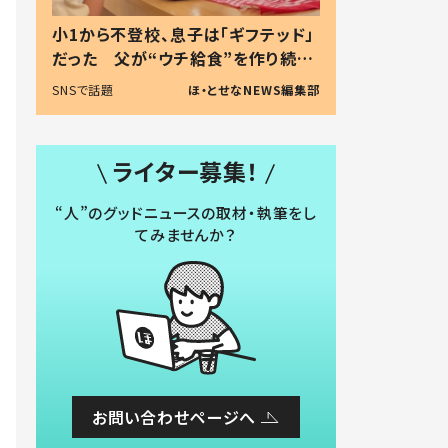
小1から不登校、息子は「ギフテッド」
だった 父が“ウチ給食”を作り続け
る理由とは #令和の親 #令和の子
SNSで話題
ほ・とせなNEWS編集部
ライター募集！
“人”のグッドニュースの取材・執筆をし
てみませんか？
お問い合わせページへ