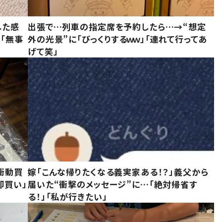
した感
出張で…列車の指定席を予約したら…→“想定
に「無事
外の光景”に「びっくりするｗｗ」「連れて行ってあ
げて笑」
衝動買
嫁「こんな帰りたくなる義実家ある！？」義父から
即買い」
届いた“衝撃のメッセージ”に…「絶対帰省す
る！」「私が行きたい」