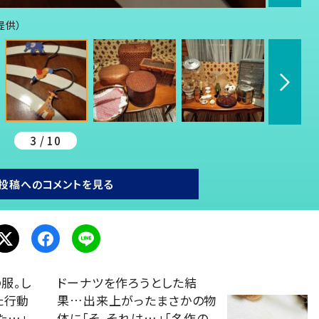
提供）
3 / 10
投稿へのコメントを見る
服。し
ドーナツを作ろうとした結
た行動
果…出来上がったまさかの物
た…」
体に「そ、それは…」「名作の