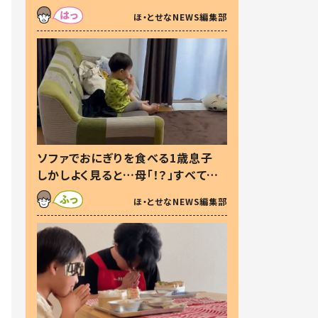
た本音とは
ほ・とせなNEWS編集部
ソファでおにぎりを食べる1歳息子
しかしよく見ると…母「！？」すべてを
察した母の投稿に「可愛いから許
ほ・とせなNEWS編集部
す！」「現行犯〜」