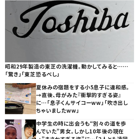
昭和29年製造の東芝の洗濯機。動かしてみると……
「驚き」「東芝恐るべし」
夏休みの宿題をする小5息子に違和感。
→直後、母がみた『衝撃的すぎる姿』
に…「息子くんサイコーww」「吹き出し
ちゃいましたww」
中学生の時に出会うも“別々の道を歩
んでいた”男女。しかし10年後の現在
→”まさかすぎる姿”に…「2人とも遠回