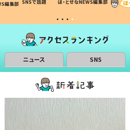
SNSで話題
ほ・とせなNEWS編集部
WS編集部
#令和の子
い」
ニュース
SNS