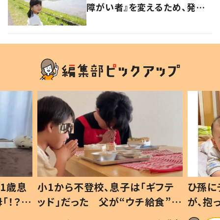
障がい者』を変えるため、発信
を続ける母と娘に迫る
1歳息
小1から不登校、息子は「ギフテ
ひ孫に
「！？」
ッド」だった 父が“ウチ給食”を
が、抱
に「可愛
作り続ける理由とは #令和の親
「涙が