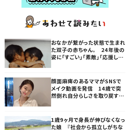
おなかが繋がった状態で生まれ
た双子の赤ちゃん。 24年後の
姿に「すごい」「素敵」「応援して
います」
顔面麻痺のあるママがSNSで
メイク動画を発信 14歳で突
然倒れ自分らしさを取り戻すま
で
1歳9ヶ月で身長が伸びなくなっ
た娘 『社会から孤立しがちな