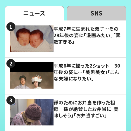
ニュース
SNS
平成7年に生まれた双子…その
29年後の姿に「漫画みたい」「素
敵すぎる」
平成6年に撮った2ショット 30
年後の姿に…「美男美女」「こん
な夫婦になりたい」
孫のためにお弁当を作った祖
母 孫が絶賛したお弁当に「美
味しそう」「お弁当すごい」