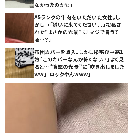
なかったのかも」
A5ランクの牛肉をいただいた女性。し
かし→「貰いに来てください、、」投稿さ
れた“まさかの光景”に「マジで言うて
る…？」
布団カバーを購入。しかし帰宅後→高1
娘「このカバーなんか怖くない？」よく見
ると…”衝撃の光景”に「吹き出しました
ww」「ロックやんwww」