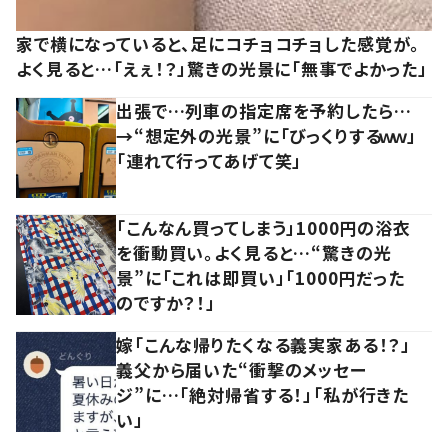
家で横になっていると、足にコチョコチョした感覚が。
よく見ると…「えぇ！？」驚きの光景に「無事でよかった」
出張で…列車の指定席を予約したら…
→“想定外の光景”に「びっくりするｗｗ」
「連れて行ってあげて笑」
「こんなん買ってしまう」1000円の浴衣
を衝動買い。よく見ると…“驚きの光
景”に「これは即買い」「1000円だった
のですか？！」
嫁「こんな帰りたくなる義実家ある！？」
義父から届いた“衝撃のメッセー
ジ”に…「絶対帰省する！」「私が行きた
い」