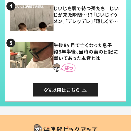
じいじを駅で待つ孫たち じい
じが来た瞬間…！？「じいじイケ
メン」「デレッデレ」「嬉しくて可
愛くてたまらない」「幸せになれ
る」
生後8ヶ月で亡くなった息子
約3年半後、当時の妻の日記に
書いてあった本音とは
6位以降はこちら