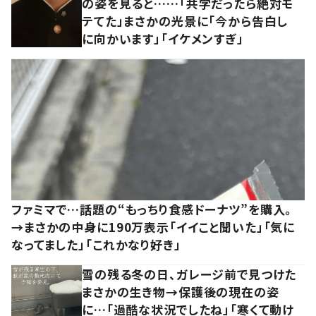
の姿を見ると……「共学だったら絶対モ
テてた」まさかの光景に「今から告白し
に向かいます」「イケメンすぎ」
ファミマで…話題の“もっちり食感ドーナツ”を購入。
→まさかの中身に190万表示「イイこと聞いた」「気に
なってました」「これかなり好き」
雪の残る冬の日、ガレージ前で見つけた
まさかの生き物→保護後の現在の姿
に…「過酷な状況でしたね」「寒くて動け