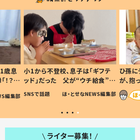
1歳息
小1から不登校、息子は「ギフテ
ひ孫に
「！？」
ッド」だった 父が“ウチ給食”を
が、抱
に「可愛
作り続ける理由とは #令和の親
「涙が
SNSで話題
ほ・とせなNEWS編集部
WS編集部
#令和の子
い」
ライター募集！