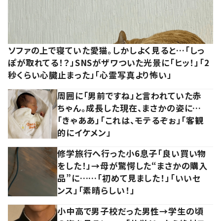
ソファの上で寝ていた愛猫。しかしよく見ると…「しっ
ぽが取れてる！？」SNSがザワついた光景に「ヒッ！」「2
秒くらい心臓止まった」「心霊写真より怖い」
周囲に「男前ですね」と言われていた赤
ちゃん。成長した現在、まさかの姿に…
「きゃああ」「これは、モテるぞぉ」「客観
的にイケメン」
修学旅行へ行った小6息子「良い買い物
をした！」→母が驚愕した“まさかの購入
品”に……「初めて見ました！」「いいセ
ンス」「素晴らしい！」
小中高で男子校だった男性→学生の頃