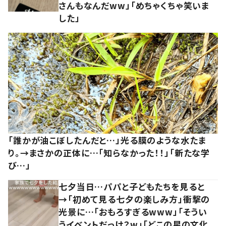
さんもなんだww」「めちゃくちゃ笑いま
した」
「誰かが油こぼしたんだと…」光る膜のような水たま
り。→まさかの正体に…「知らなかった！！」「新たな学
び…」
七夕当日…パパと子どもたちを見ると
→「初めて見る七夕の楽しみ方」衝撃の
光景に…「おもろすぎるwww」「そうい
うイベントだっけ？w」「どこの星の文化