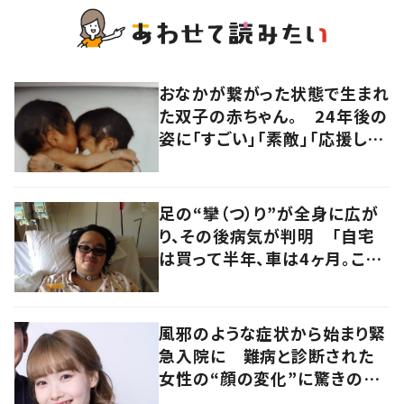
おなかが繋がった状態で生まれ
た双子の赤ちゃん。 24年後の
姿に「すごい」「素敵」「応援して
います」
足の“攣（つ）り”が全身に広が
り、その後病気が判明 「自宅
は買って半年、車は4ヶ月。この
先どうすれば…」発病時の思い
と心境の変化について患者に
聞いた
風邪のような症状から始まり緊
急入院に 難病と診断された
女性の“顔の変化”に驚きの
声 「可哀想と捉えないで」発