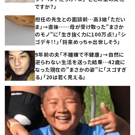
ですか？」
担任の先生との面談前…高3娘「ただい
ま」→直後……母が受け取った”まさか
のモノ”に「生き抜く力に100万点！」「シ
ゴデキ！！」「将来めっちゃ出世しそう」
9年前の夫「不機嫌で不健康」→自然に
逆らわない生活を送った結果…42歳に
なった現在の”まさかの姿”に「スゴすぎ
る」「20は若く見える」