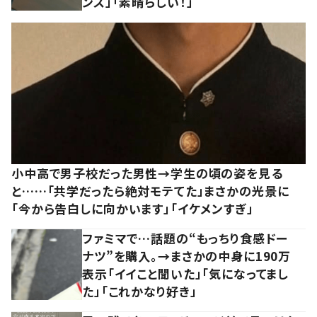
ンス」「素晴らしい！」
小中高で男子校だった男性→学生の頃の姿を見る
と……「共学だったら絶対モテてた」まさかの光景に
「今から告白しに向かいます」「イケメンすぎ」
ファミマで…話題の“もっちり食感ドー
ナツ”を購入。→まさかの中身に190万
表示「イイこと聞いた」「気になってまし
た」「これかなり好き」