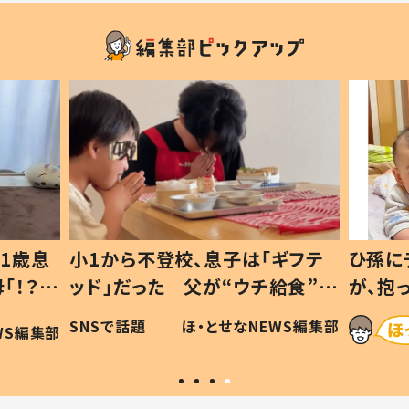
1歳息
小1から不登校、息子は「ギフテ
ひ孫に
「！？」
ッド」だった 父が“ウチ給食”を
が、抱
に「可愛
作り続ける理由とは #令和の親
「涙が
SNSで話題
ほ・とせなNEWS編集部
WS編集部
#令和の子
い」