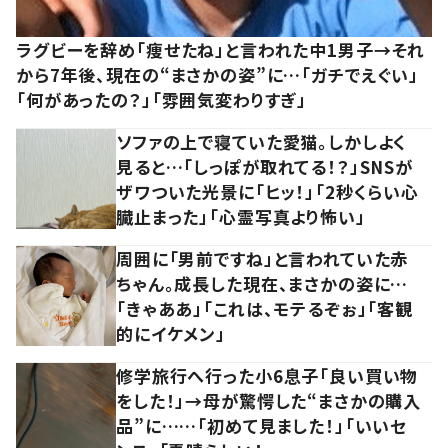
ラグビーを辞め「痩せたね」と言われた中1男子→それ
から7年後、現在の“まさかの姿”に…「ガチでえぐい」
「何があったの？」「雰囲気変わりすぎ」
ソファの上で寝ていた愛猫。しかしよく
見ると…「しっぽが取れてる！？」SNSが
ザワついた光景に「ヒッ！」「2秒くらい心
臓止まった」「心霊写真より怖い」
周囲に「男前ですね」と言われていた赤
ちゃん。成長した現在、まさかの姿に…
「きゃああ」「これは、モテるぞぉ」「客観
的にイケメン」
修学旅行へ行った小6息子「良い買い物
をした！」→母が驚愕した“まさかの購入
品”に……「初めて見ました！」「いいセ