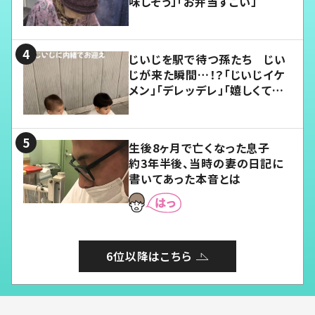
味しそう」「お弁当すごい」
じいじを駅で待つ孫たち じい
じが来た瞬間…！？「じいじイケ
メン」「デレッデレ」「嬉しくて可
愛くてたまらない」「幸せになれ
る」
生後8ヶ月で亡くなった息子
約3年半後、当時の妻の日記に
書いてあった本音とは
6位以降はこちら