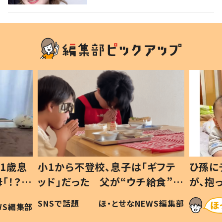
信した思いを聞いた
1歳息
小1から不登校、息子は「ギフテ
ひ孫に
「！？」
ッド」だった 父が“ウチ給食”を
が、抱
に「可愛
作り続ける理由とは #令和の親
「涙が
SNSで話題
ほ・とせなNEWS編集部
WS編集部
#令和の子
い」