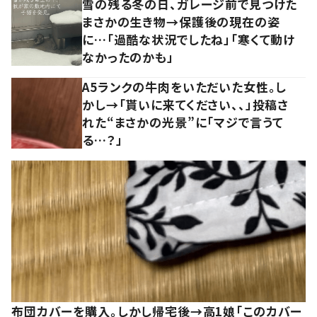
雪の残る冬の日、ガレージ前で見つけた
まさかの生き物→保護後の現在の姿
に…「過酷な状況でしたね」「寒くて動け
なかったのかも」
A5ランクの牛肉をいただいた女性。し
かし→「貰いに来てください、、」投稿さ
れた“まさかの光景”に「マジで言うて
る…？」
布団カバーを購入。しかし帰宅後→高1娘「このカバー