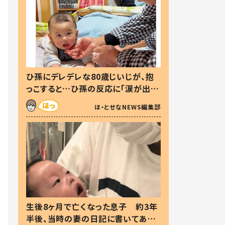
ひ孫にデレデレな80歳じいじが、抱
っこすると…ひ孫の反応に「涙が出ま
した」「可愛くて仕方ない」
ほ・とせなNEWS編集部
生後8ヶ月で亡くなった息子 約3年
半後、当時の妻の日記に書いてあっ