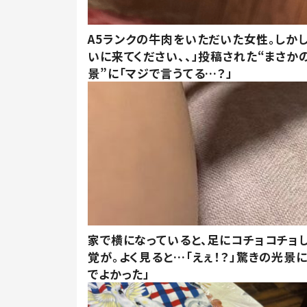
A5ランクの牛肉をいただいた女性。しか
いに来てください、、」投稿された“まさか
景”に「マジで言うてる…？」
家で横になっていると、足にコチョコチョ
覚が。よく見ると…「えぇ！？」驚きの光景
でよかった」