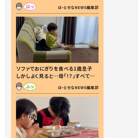
た本音とは
ほ・とせなNEWS編集部
ソファでおにぎりを食べる1歳息子
しかしよく見ると…母「！？」すべてを
察した母の投稿に「可愛いから許
ほ・とせなNEWS編集部
す！」「現行犯〜」