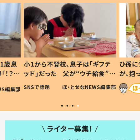
1歳息
小1から不登校、息子は「ギフテ
ひ孫に
「！？」
ッド」だった 父が“ウチ給食”を
が、抱
に「可愛
作り続ける理由とは #令和の親
「涙が
SNSで話題
ほ・とせなNEWS編集部
WS編集部
#令和の子
い」
ライター募集！