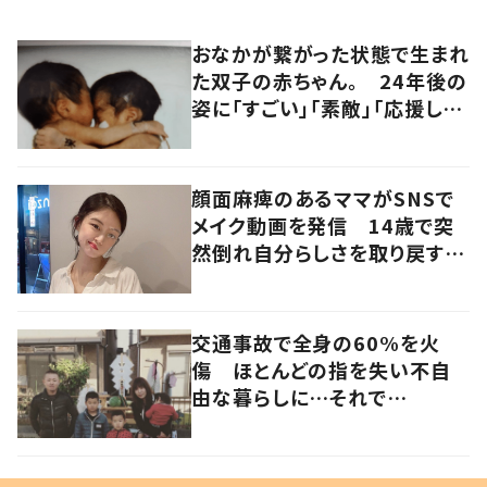
おなかが繋がった状態で生まれ
た双子の赤ちゃん。 24年後の
姿に「すごい」「素敵」「応援して
います」
顔面麻痺のあるママがSNSで
メイク動画を発信 14歳で突
然倒れ自分らしさを取り戻すま
で
交通事故で全身の60%を火
傷 ほとんどの指を失い不自
由な暮らしに…それで
も“夢”に向かって進む女性に
迫る