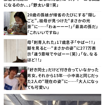
になるのか、、」「野太い音！笑」
20歳の孫娘が帰省のたびにする“隠し
ごと”。祖母が見つけた“まさかの光
景”に……「わぁーーー！」「最高の孫だ」
「これいいですね」
母「刺青入れた」17歳息子「やばー！！」
脚を見ると…“まさかの姿”に277万表
示「違う意味でやばーー（笑）」「な、なる
ほど！！」
「好き同士」だけど付き合っていなかった
男女。それから15年…小中高と同じだっ
た2人の“現在の姿”に……「大人になっ
ても可愛い」