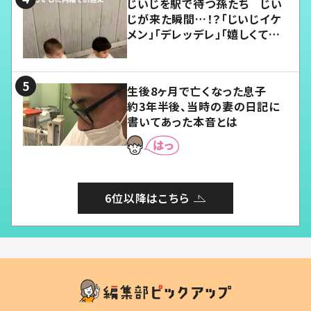
じいじを駅で待つ孫たち じい
じが来た瞬間…！？「じいじイケ
メン」「デレッデレ」「嬉しくて可
愛くてたまらない」「幸せになれ
る」
生後8ヶ月で亡くなった息子
約3年半後、当時の妻の日記に
書いてあった本音とは
6位以降はこちら