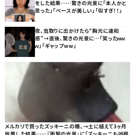
をした結果……驚きの光景に「本人かと
思った」「ベースが美しい」「似すぎ！！」
夜、虫取りに出かけたら“胸元に違和
感”→直後、驚きの光景に…「笑ったｗｗ
ｗ」「ギャップww」
メルカリで買ったズッキーニの種。→土に植えて3ヶ月
放置した結果……『衝撃の光景』に「ズッキーニも凶器