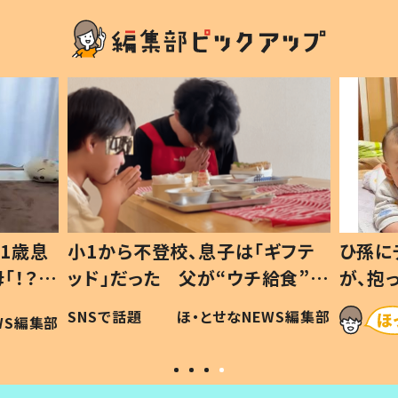
1歳息
小1から不登校、息子は「ギフテ
ひ孫に
「！？」
ッド」だった 父が“ウチ給食”を
が、抱
に「可愛
作り続ける理由とは #令和の親
「涙が
SNSで話題
ほ・とせなNEWS編集部
WS編集部
#令和の子
い」