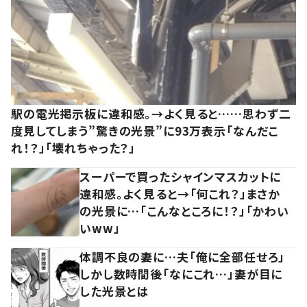
駅の電光掲示板に違和感。→よく見ると……思わず二
度見してしまう”驚きの光景”に93万表示「なんだこ
れ！？」「壊れちゃった？」
スーパーで買ったシャインマスカットに
違和感。よく見ると→「何これ？」まさか
の光景に…「こんなところに！？」「かわい
いww」
体調不良の妻に…夫「俺に全部任せろ」
しかし数時間後「なにこれ…」妻が目に
した光景とは