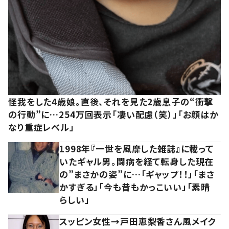
怪我をした4歳娘。直後、それを見た2歳息子の“衝撃
の行動”に…254万回表示「凄い配慮（笑）」「お顔はか
なり重症レベル」
1998年『一世を風靡した雑誌』に載って
いたギャル男。闘病を経て転身した現在
の”まさかの姿”に…「ギャップ！！」「まさ
かすぎる」「今も昔もかっこいい」「素晴
らしい」
スッピン女性→戸田恵梨香さん風メイク