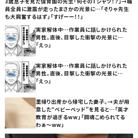
3歳息子を見た保育園の先生「何そのTシャツ！？」→職
員全員に激震が走ったまさかの光景に…「そりゃ先生
も大興奮するはず」「すげーー！！」
実家解体中…作業員に話しかけられた
男性。直後、目撃した衝撃の光景に…
「えっ」
実家解体中…作業員に話しかけられた
男性。直後、目撃した衝撃の光景に…
「えっ」
里帰り出産から帰宅した妻子。→夫が用
意した“ベビーベッド”を見ると…「英才
教育が過ぎるww」「闘魂こめられてる
わぁ～ww」