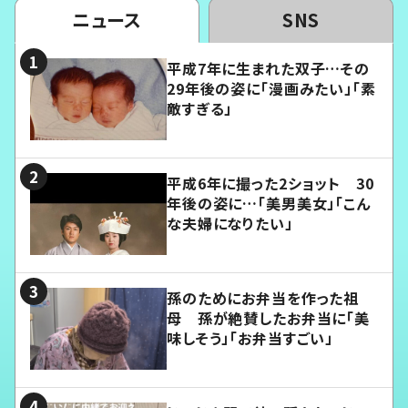
ニュース
SNS
平成7年に生まれた双子…その
29年後の姿に「漫画みたい」「素
敵すぎる」
平成6年に撮った2ショット 30
年後の姿に…「美男美女」「こん
な夫婦になりたい」
孫のためにお弁当を作った祖
母 孫が絶賛したお弁当に「美
味しそう」「お弁当すごい」