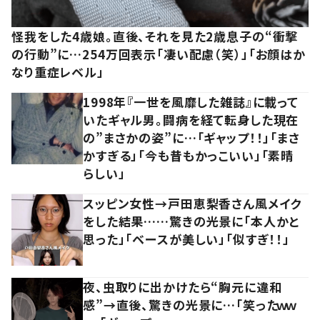
怪我をした4歳娘。直後、それを見た2歳息子の“衝撃
の行動”に…254万回表示「凄い配慮（笑）」「お顔はか
なり重症レベル」
1998年『一世を風靡した雑誌』に載って
いたギャル男。闘病を経て転身した現在
の”まさかの姿”に…「ギャップ！！」「まさ
かすぎる」「今も昔もかっこいい」「素晴
らしい」
スッピン女性→戸田恵梨香さん風メイク
をした結果……驚きの光景に「本人かと
思った」「ベースが美しい」「似すぎ！！」
夜、虫取りに出かけたら“胸元に違和
感”→直後、驚きの光景に…「笑ったｗｗ