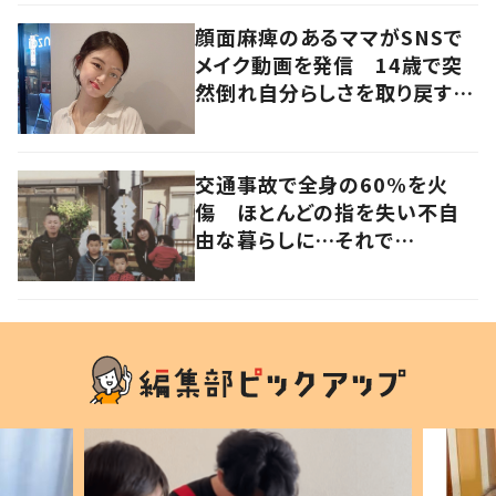
顔面麻痺のあるママがSNSで
メイク動画を発信 14歳で突
然倒れ自分らしさを取り戻すま
で
交通事故で全身の60%を火
傷 ほとんどの指を失い不自
由な暮らしに…それで
も“夢”に向かって進む女性に
迫る