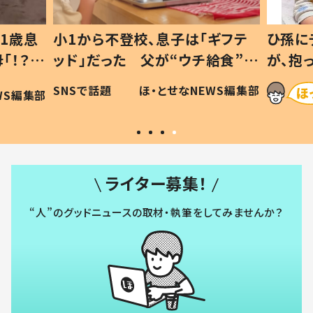
1歳息
小1から不登校、息子は「ギフテ
ひ孫に
「！？」
ッド」だった 父が“ウチ給食”を
が、抱
に「可愛
作り続ける理由とは #令和の親
「涙が
SNSで話題
ほ・とせなNEWS編集部
WS編集部
#令和の子
い」
ライター募集！
“人”のグッドニュースの取材・執筆をしてみませんか？