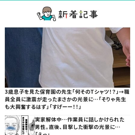
3歳息子を見た保育園の先生「何そのTシャツ！？」→職
員全員に激震が走ったまさかの光景に…「そりゃ先生
も大興奮するはず」「すげーー！！」
実家解体中…作業員に話しかけられた
男性。直後、目撃した衝撃の光景に…
「えっ」