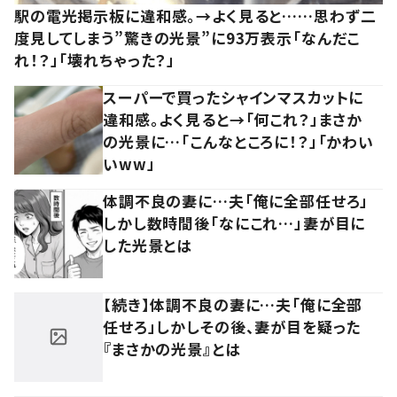
駅の電光掲示板に違和感。→よく見ると……思わず二
度見してしまう”驚きの光景”に93万表示「なんだこ
れ！？」「壊れちゃった？」
スーパーで買ったシャインマスカットに
違和感。よく見ると→「何これ？」まさか
の光景に…「こんなところに！？」「かわい
いww」
体調不良の妻に…夫「俺に全部任せろ」
しかし数時間後「なにこれ…」妻が目に
した光景とは
【続き】体調不良の妻に…夫「俺に全部
任せろ」しかしその後、妻が目を疑った
『まさかの光景』とは