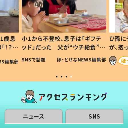
1歳息
小1から不登校、息子は「ギフテ
ひ孫に
「！？」
ッド」だった 父が“ウチ給食”を
が、抱
に「可愛
作り続ける理由とは #令和の親
「涙が
SNSで話題
ほ・とせなNEWS編集部
WS編集部
#令和の子
い」
ニュース
SNS