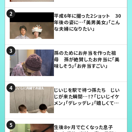
平成6年に撮った2ショット 30
年後の姿に…「美男美女」「こん
な夫婦になりたい」
孫のためにお弁当を作った祖
母 孫が絶賛したお弁当に「美
味しそう」「お弁当すごい」
じいじを駅で待つ孫たち じい
じが来た瞬間…！？「じいじイケ
メン」「デレッデレ」「嬉しくて可
愛くてたまらない」「幸せになれ
る」
生後8ヶ月で亡くなった息子