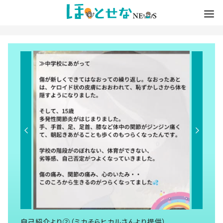
自己紹介より②（ミカそらヒカルさんより提供）