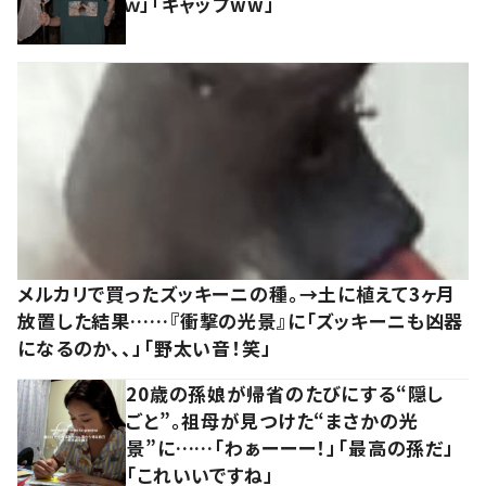
ｗ」「ギャップww」
メルカリで買ったズッキーニの種。→土に植えて3ヶ月
放置した結果……『衝撃の光景』に「ズッキーニも凶器
になるのか、、」「野太い音！笑」
20歳の孫娘が帰省のたびにする“隠し
ごと”。祖母が見つけた“まさかの光
景”に……「わぁーーー！」「最高の孫だ」
「これいいですね」