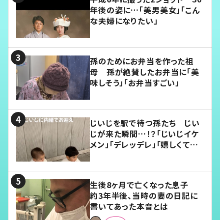
年後の姿に…「美男美女」「こん
な夫婦になりたい」
孫のためにお弁当を作った祖
母 孫が絶賛したお弁当に「美
味しそう」「お弁当すごい」
じいじを駅で待つ孫たち じい
じが来た瞬間…！？「じいじイケ
メン」「デレッデレ」「嬉しくて可
愛くてたまらない」「幸せになれ
る」
生後8ヶ月で亡くなった息子
約3年半後、当時の妻の日記に
書いてあった本音とは