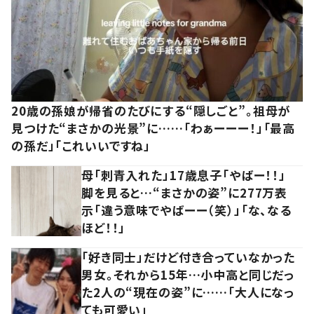
20歳の孫娘が帰省のたびにする“隠しごと”。祖母が
見つけた“まさかの光景”に……「わぁーーー！」「最高
の孫だ」「これいいですね」
母「刺青入れた」17歳息子「やばー！！」
脚を見ると…“まさかの姿”に277万表
示「違う意味でやばーー（笑）」「な、なる
ほど！！」
「好き同士」だけど付き合っていなかった
男女。それから15年…小中高と同じだっ
た2人の“現在の姿”に……「大人になっ
ても可愛い」