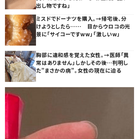
出し物ですね」
ミスドでドーナツを購入。→帰宅後、分
けようとしたら…… 目からウロコの光
景に「サイコーですww」「激しいw」
胸部に違和感を覚えた女性。→医師「異
常はありません」しかしその後…判明し
た”まさかの病”。女性の現在に迫る