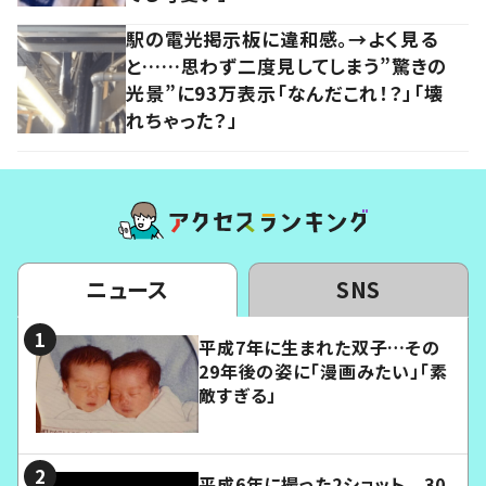
駅の電光掲示板に違和感。→よく見る
と……思わず二度見してしまう”驚きの
光景”に93万表示「なんだこれ！？」「壊
れちゃった？」
ニュース
SNS
平成7年に生まれた双子…その
29年後の姿に「漫画みたい」「素
敵すぎる」
平成6年に撮った2ショット 30