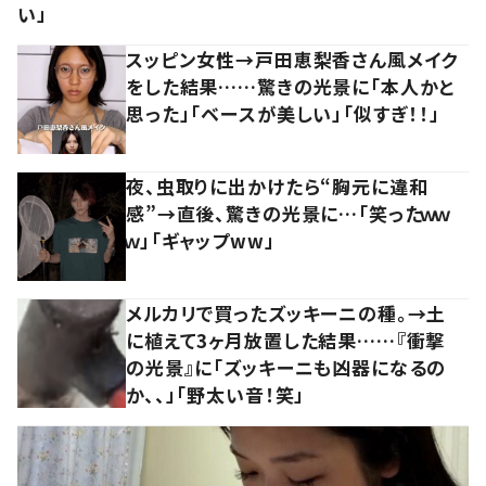
い」
スッピン女性→戸田恵梨香さん風メイク
をした結果……驚きの光景に「本人かと
思った」「ベースが美しい」「似すぎ！！」
夜、虫取りに出かけたら“胸元に違和
感”→直後、驚きの光景に…「笑ったｗｗ
ｗ」「ギャップww」
メルカリで買ったズッキーニの種。→土
に植えて3ヶ月放置した結果……『衝撃
の光景』に「ズッキーニも凶器になるの
か、、」「野太い音！笑」