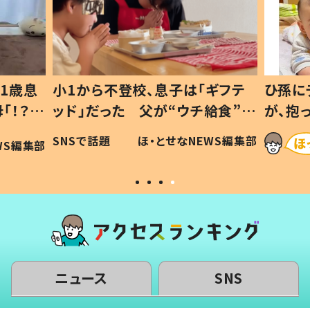
1歳息
小1から不登校、息子は「ギフテ
ひ孫に
「！？」
ッド」だった 父が“ウチ給食”を
が、抱
に「可愛
作り続ける理由とは #令和の親
「涙が
SNSで話題
ほ・とせなNEWS編集部
WS編集部
#令和の子
い」
ニュース
SNS