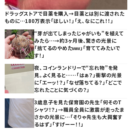
ドラッグストアで目薬を購入→目薬とは別に渡された
ものに…180万表示「ほしい！」「え、なにこれ！！」
“芽が出てしまったじゃがいも”を植えて
みたら…→約3ヶ月後、驚きの光景に
「捨てるのやめたｗｗ」「育ててみたいで
す！」
夜、コインランドリーで“忘れ物”を発
見。よく見ると……「はぁ？」衝撃の光景
に「エーッ！？」「なぜ落ちてる？」「どこで
忘れたことに気づくの？」
3歳息子を見た保育園の先生「何そのT
シャツ！？」→職員全員に激震が走ったま
さかの光景に…「そりゃ先生も大興奮す
るはず」「すげーー！！」