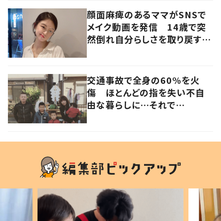
顔面麻痺のあるママがSNSで
メイク動画を発信 14歳で突
然倒れ自分らしさを取り戻すま
で
交通事故で全身の60%を火
傷 ほとんどの指を失い不自
由な暮らしに…それで
も“夢”に向かって進む女性に
迫る