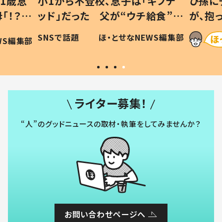
1歳息
小1から不登校、息子は「ギフテ
ひ孫に
「！？」
ッド」だった 父が“ウチ給食”を
が、抱
に「可愛
作り続ける理由とは #令和の親
「涙が
SNSで話題
ほ・とせなNEWS編集部
WS編集部
#令和の子
い」
ライター募集！
“人”のグッドニュースの取材・執筆をしてみませんか？
お問い合わせページへ