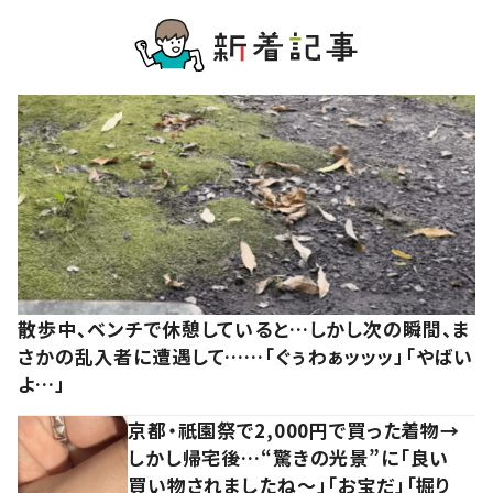
散歩中、ベンチで休憩していると…しかし次の瞬間、ま
さかの乱入者に遭遇して……「ぐぅわぁッッッ」「やばい
よ…」
京都・祇園祭で2,000円で買った着物→
しかし帰宅後…“驚きの光景”に「良い
買い物されましたね～」「お宝だ」「掘り