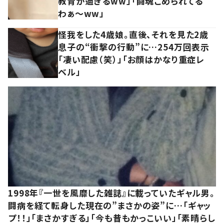
教育が過ぎるww」「闘魂こめられてる
わぁ～ww」
怪我をした4歳娘。直後、それを見た2歳
息子の“衝撃の行動”に…254万回表示
「凄い配慮（笑）」「お顔はかなり重症レ
ベル」
1998年『一世を風靡した雑誌』に載っていたギャル男。
闘病を経て転身した現在の”まさかの姿”に…「ギャッ
プ！！」「まさかすぎる」「今も昔もかっこいい」「素晴らし