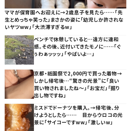
ママが保育園へお迎えに→2歳息子を見たら……「先
生とめっちゃ笑った」まさかの姿に「幼児しか許されな
いヤツww」「大渋滞すぎるw」
ベンチで休憩していると…遠方に違和
感。その後、近付いてきたモノに……「ぐ
ぅわぁッッッ」「やばいよ…」
京都・祇園祭で2,000円で買った着物→
しかし帰宅後…“驚きの光景”に「良い
買い物されましたね～」「お宝だ」「掘り
出し物ですね」
ミスドでドーナツを購入。→帰宅後、分
けようとしたら…… 目からウロコの光
景に「サイコーですww」「激しいw」