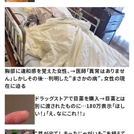
胸部に違和感を覚えた女性。→医師「異常はありませ
ん」しかしその後…判明した”まさかの病”。女性の現
在に迫る
ドラッグストアで目薬を購入→目薬とは
別に渡されたものに…180万表示「ほし
い！」「え、なにこれ！！」
“芽が出てしまったじゃがいも”を植えて