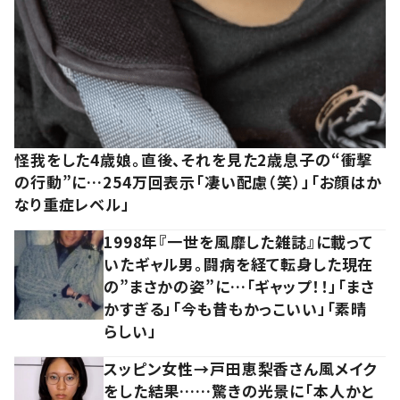
怪我をした4歳娘。直後、それを見た2歳息子の“衝撃
の行動”に…254万回表示「凄い配慮（笑）」「お顔はか
なり重症レベル」
1998年『一世を風靡した雑誌』に載って
いたギャル男。闘病を経て転身した現在
の”まさかの姿”に…「ギャップ！！」「まさ
かすぎる」「今も昔もかっこいい」「素晴
らしい」
スッピン女性→戸田恵梨香さん風メイク
をした結果……驚きの光景に「本人かと