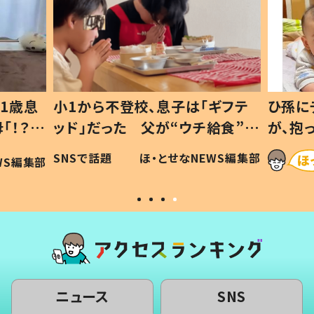
1歳息
小1から不登校、息子は「ギフテ
ひ孫に
「！？」
ッド」だった 父が“ウチ給食”を
が、抱
に「可愛
作り続ける理由とは #令和の親
「涙が
SNSで話題
ほ・とせなNEWS編集部
WS編集部
#令和の子
い」
ニュース
SNS