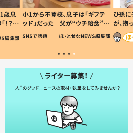
1歳息
小1から不登校、息子は「ギフテ
ひ孫に
「！？」
ッド」だった 父が“ウチ給食”を
が、抱
に「可愛
作り続ける理由とは #令和の親
「涙が
SNSで話題
ほ・とせなNEWS編集部
WS編集部
#令和の子
い」
ライター募集！
“人”のグッドニュースの取材・執筆をしてみませんか？