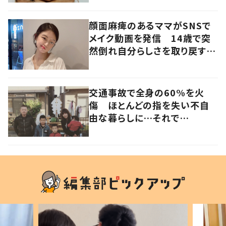
顔面麻痺のあるママがSNSで
メイク動画を発信 14歳で突
然倒れ自分らしさを取り戻すま
で
交通事故で全身の60%を火
傷 ほとんどの指を失い不自
由な暮らしに…それで
も“夢”に向かって進む女性に
迫る