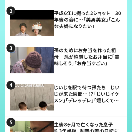
平成6年に撮った2ショット 30
年後の姿に…「美男美女」「こん
な夫婦になりたい」
孫のためにお弁当を作った祖
母 孫が絶賛したお弁当に「美
味しそう」「お弁当すごい」
じいじを駅で待つ孫たち じい
じが来た瞬間…！？「じいじイケ
メン」「デレッデレ」「嬉しくて可
愛くてたまらない」「幸せになれ
る」
生後8ヶ月で亡くなった息子
約3年半後、当時の妻の日記に