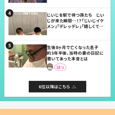
じいじを駅で待つ孫たち じい
じが来た瞬間…！？「じいじイケ
メン」「デレッデレ」「嬉しくて可
愛くてたまらない」「幸せになれ
る」
生後8ヶ月で亡くなった息子
約3年半後、当時の妻の日記に
書いてあった本音とは
6位以降はこちら