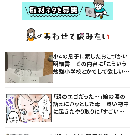
小4の息子に渡したおこづかい
明細書 その内容に「こういう
勉強小学校とかでして欲しい」
「社会勉強になりますね」の声
「親のエゴだった…」娘の涙の
訴えにハッとした母 買い物中
に起きたやり取りに「すごい分
かる」「改めて気付かされた」