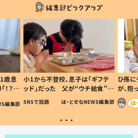
1歳息
小1から不登校、息子は「ギフテ
ひ孫に
「！？」
ッド」だった 父が“ウチ給食”を
が、抱
に「可愛
作り続ける理由とは #令和の親
「涙が
SNSで話題
ほ・とせなNEWS編集部
WS編集部
#令和の子
い」