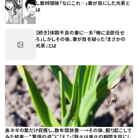
し数時間後「なにこれ…」妻が目にした光景と
は
【続き】体調不良の妻に…夫「俺に全部任せ
ろ」しかしその後、妻が目を疑った『まさかの
光景』とは
長ネギの葉だけ収穫し、数年間放置…→その後、掘り起こして
みた結果…“驚愕の姿”に「え？」「我々は進化の瞬間を目にし