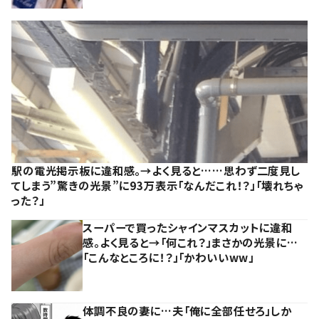
駅の電光掲示板に違和感。→よく見ると……思わず二度見し
てしまう”驚きの光景”に93万表示「なんだこれ！？」「壊れちゃ
った？」
スーパーで買ったシャインマスカットに違和
感。よく見ると→「何これ？」まさかの光景に…
「こんなところに！？」「かわいいww」
体調不良の妻に…夫「俺に全部任せろ」しか