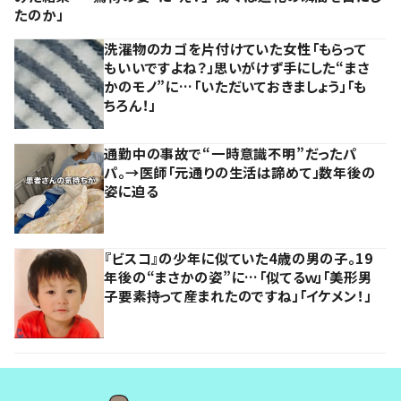
たのか」
洗濯物のカゴを片付けていた女性「もらって
もいいですよね？」思いがけず手にした“まさ
かのモノ”に…「いただいておきましょう」「も
ちろん！」
通勤中の事故で“一時意識不明”だったパ
パ。→医師「元通りの生活は諦めて」数年後の
姿に迫る
『ビスコ』の少年に似ていた4歳の男の子。19
年後の“まさかの姿”に…「似てるｗ」「美形男
子要素持って産まれたのですね」「イケメン！」