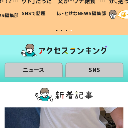
「！？」
ッド」だった 父が“ウチ給食”を
が、抱
に「可愛
作り続ける理由とは #令和の親
「涙が
SNSで話題
ほ・とせなNEWS編集部
WS編集部
#令和の子
い」
ニュース
SNS