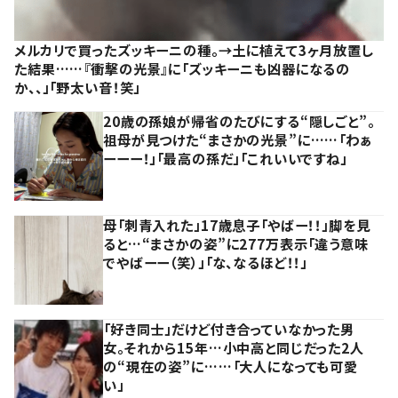
メルカリで買ったズッキーニの種。→土に植えて3ヶ月放置し
た結果……『衝撃の光景』に「ズッキーニも凶器になるの
か、、」「野太い音！笑」
20歳の孫娘が帰省のたびにする“隠しごと”。
祖母が見つけた“まさかの光景”に……「わぁ
ーーー！」「最高の孫だ」「これいいですね」
母「刺青入れた」17歳息子「やばー！！」脚を見
ると…“まさかの姿”に277万表示「違う意味
でやばーー（笑）」「な、なるほど！！」
「好き同士」だけど付き合っていなかった男
女。それから15年…小中高と同じだった2人
の“現在の姿”に……「大人になっても可愛
い」