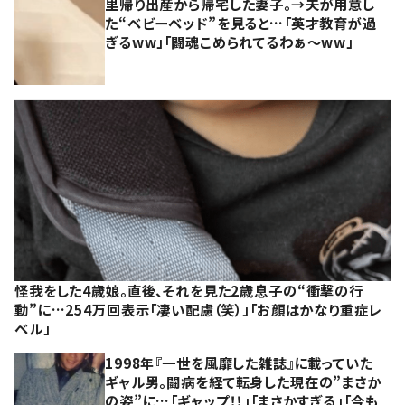
里帰り出産から帰宅した妻子。→夫が用意し
た“ベビーベッド”を見ると…「英才教育が過
ぎるww」「闘魂こめられてるわぁ～ww」
怪我をした4歳娘。直後、それを見た2歳息子の“衝撃の行
動”に…254万回表示「凄い配慮（笑）」「お顔はかなり重症レ
ベル」
1998年『一世を風靡した雑誌』に載っていた
ギャル男。闘病を経て転身した現在の”まさか
の姿”に…「ギャップ！！」「まさかすぎる」「今も