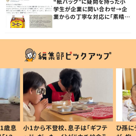
“紙パック”に疑問を持った小
学生が企業に問い合わせ→企
業からの丁寧な対応に「素晴ら
しい」の声
1歳息
小1から不登校、息子は「ギフテ
ひ孫に