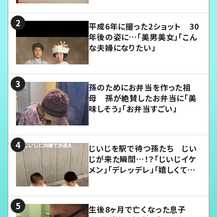
平成6年に撮った2ショット 30
年後の姿に…「美男美女」「こん
な夫婦になりたい」
孫のためにお弁当を作った祖
母 孫が絶賛したお弁当に「美
味しそう」「お弁当すごい」
じいじを駅で待つ孫たち じい
じが来た瞬間…！？「じいじイケ
メン」「デレッデレ」「嬉しくて可
愛くてたまらない」「幸せになれ
る」
生後8ヶ月で亡くなった息子