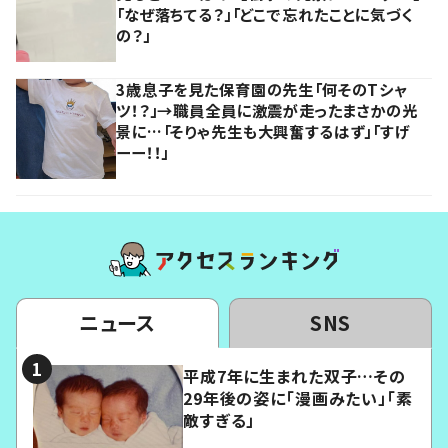
「なぜ落ちてる？」「どこで忘れたことに気づく
の？」
3歳息子を見た保育園の先生「何そのTシャ
ツ！？」→職員全員に激震が走ったまさかの光
景に…「そりゃ先生も大興奮するはず」「すげ
ーー！！」
ニュース
SNS
平成7年に生まれた双子…その
29年後の姿に「漫画みたい」「素
敵すぎる」