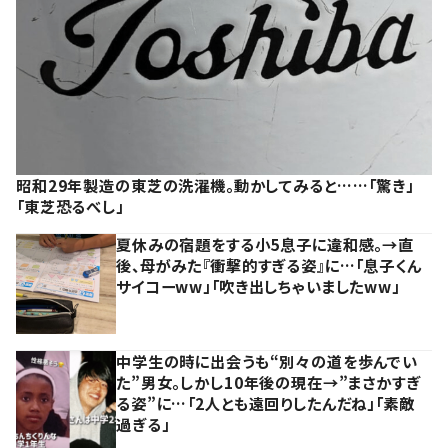
昭和29年製造の東芝の洗濯機。動かしてみると……「驚き」
「東芝恐るべし」
夏休みの宿題をする小5息子に違和感。→直
後、母がみた『衝撃的すぎる姿』に…「息子くん
サイコーww」「吹き出しちゃいましたww」
中学生の時に出会うも“別々の道を歩んでい
た”男女。しかし10年後の現在→”まさかすぎ
る姿”に…「2人とも遠回りしたんだね」「素敵
過ぎる」