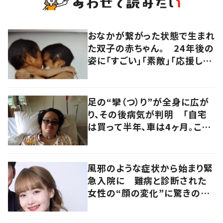
おなかが繋がった状態で生まれ
た双子の赤ちゃん。 24年後の
姿に「すごい」「素敵」「応援して
います」
足の“攣（つ）り”が全身に広が
り、その後病気が判明 「自宅
は買って半年、車は4ヶ月。この
先どうすれば…」発病時の思い
と心境の変化について患者に
聞いた
風邪のような症状から始まり緊
急入院に 難病と診断された
女性の“顔の変化”に驚きの
声 「可哀想と捉えないで」発
信した思いを聞いた