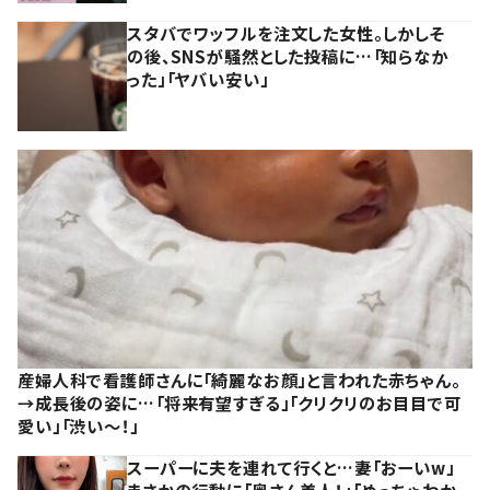
スタバでワッフルを注文した女性。しかしそ
の後、SNSが騒然とした投稿に…「知らなか
った」「ヤバい安い」
産婦人科で看護師さんに「綺麗なお顔」と言われた赤ちゃん。
→成長後の姿に…「将来有望すぎる」「クリクリのお目目で可
愛い」「渋い～！」
スーパーに夫を連れて行くと…妻「おーいw」
まさかの行動に「奥さん美人！」「めっちゃわか