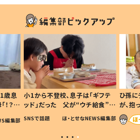
1歳息
小1から不登校、息子は「ギフテ
ひ孫にデ
！？」
ッド」だった 父が“ウチ給食”を
が、抱っ
「可愛
作り続ける理由とは #令和の親
「涙が出
SNSで話題
ほ・とせなNEWS編集部
S編集部
#令和の子
い」