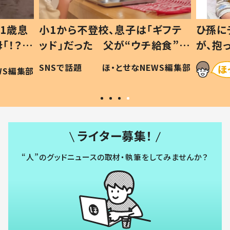
1歳息
小1から不登校、息子は「ギフテ
ひ孫に
「！？」
ッド」だった 父が“ウチ給食”を
が、抱
に「可愛
作り続ける理由とは #令和の親
「涙が
SNSで話題
ほ・とせなNEWS編集部
WS編集部
#令和の子
い」
ライター募集！
“人”のグッドニュースの取材・執筆をしてみませんか？