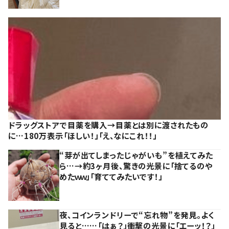
ドラッグストアで目薬を購入→目薬とは別に渡されたもの
に…180万表示「ほしい！」「え、なにこれ！！」
“芽が出てしまったじゃがいも”を植えてみた
ら…→約3ヶ月後、驚きの光景に「捨てるのや
めたｗｗ」「育ててみたいです！」
夜、コインランドリーで“忘れ物”を発見。よく
見ると……「はぁ？」衝撃の光景に「エーッ！？」