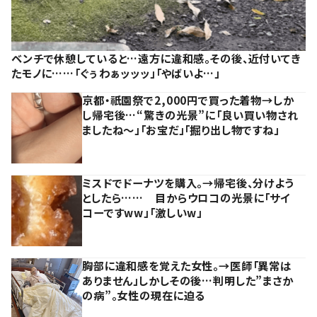
ベンチで休憩していると…遠方に違和感。その後、近付いてき
たモノに……「ぐぅわぁッッッ」「やばいよ…」
京都・祇園祭で2,000円で買った着物→しか
し帰宅後…“驚きの光景”に「良い買い物され
ましたね～」「お宝だ」「掘り出し物ですね」
ミスドでドーナツを購入。→帰宅後、分けよう
としたら…… 目からウロコの光景に「サイ
コーですww」「激しいw」
胸部に違和感を覚えた女性。→医師「異常は
ありません」しかしその後…判明した”まさか
の病”。女性の現在に迫る