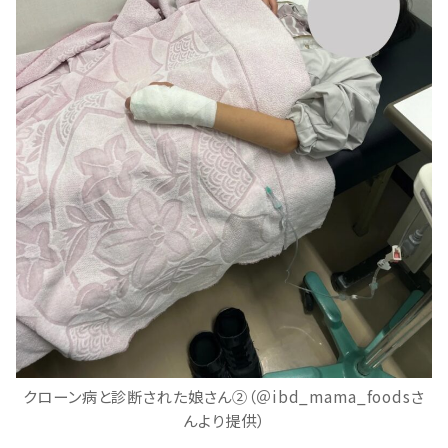
クローン病と診断された娘さん②（＠ibd_mama_foodsさ
んより提供）