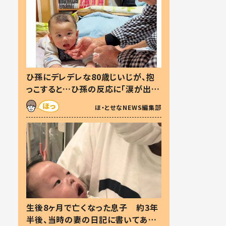
ひ孫にデレデレな80歳じいじが、抱
っこすると…ひ孫の反応に「涙が出ま
した」「可愛くて仕方ない」
ほ・とせなNEWS編集部
生後8ヶ月で亡くなった息子 約3年
半後、当時の妻の日記に書いてあっ