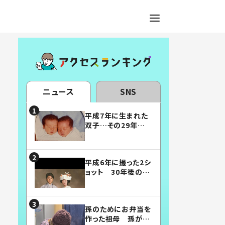
ニュース
SNS
平成7年に生まれた
双子…その29年後
の姿に「漫画みたい」
「素敵すぎる」
平成6年に撮った2シ
ョット 30年後の姿
に…「美男美女」「こ
んな夫婦になりた
い」
孫のためにお弁当を
作った祖母 孫が絶