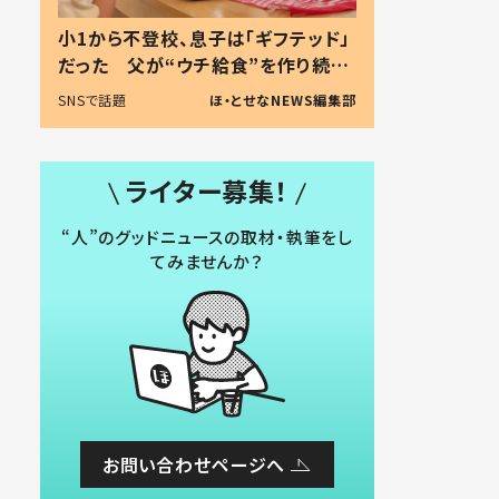
小1から不登校、息子は「ギフテッド」
だった 父が“ウチ給食”を作り続け
る理由とは #令和の親 #令和の子
SNSで話題
ほ・とせなNEWS編集部
ライター募集！
“人”のグッドニュースの取材・執筆をし
てみませんか？
お問い合わせページへ