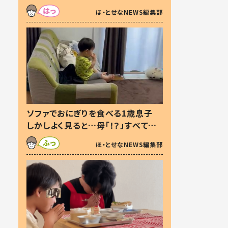
た本音とは
ほ・とせなNEWS編集部
ソファでおにぎりを食べる1歳息子
しかしよく見ると…母「！？」すべてを
察した母の投稿に「可愛いから許
ほ・とせなNEWS編集部
す！」「現行犯〜」