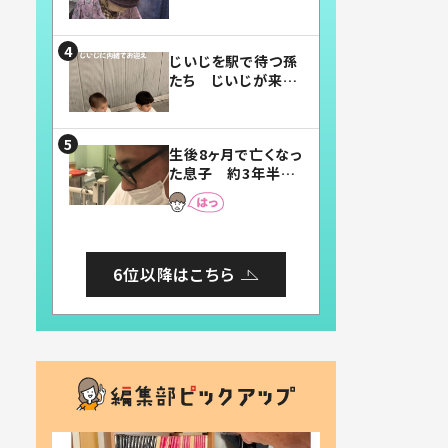
賛したお弁当に「美
味しそう」「お弁当す
ごい」
じいじを駅で待つ孫
たち じいじが来た
瞬間…！？「じいじイ
ケメン」「デレッデレ」
「嬉しくて可愛くてた
生後8ヶ月で亡くなっ
まらない」「幸せにな
た息子 約3年半
れる」
後、当時の妻の日記
に書いてあった本音
とは
6位以降はこちら