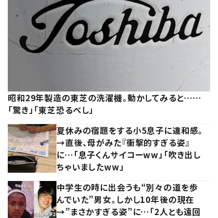
昭和29年製造の東芝の洗濯機。動かしてみると……
「驚き」「東芝恐るべし」
夏休みの宿題をする小5息子に違和感。
→直後、母がみた『衝撃的すぎる姿』
に…「息子くんサイコーww」「吹き出し
ちゃいましたww」
中学生の時に出会うも“別々の道を歩
んでいた”男女。しかし10年後の現在
→”まさかすぎる姿”に…「2人とも遠回