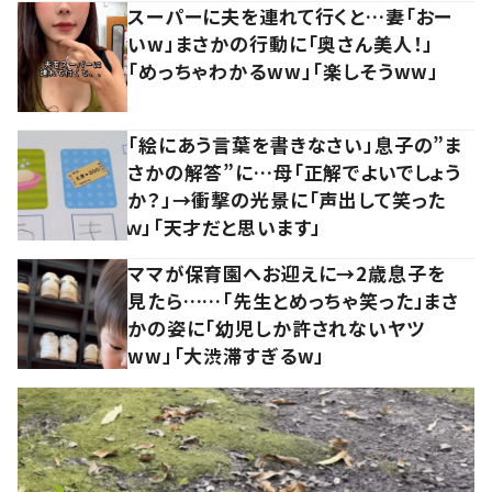
スーパーに夫を連れて行くと…妻「おー
いw」まさかの行動に「奥さん美人！」
「めっちゃわかるww」「楽しそうww」
「絵にあう言葉を書きなさい」息子の”ま
さかの解答”に…母「正解でよいでしょう
か？」→衝撃の光景に「声出して笑った
ｗ」「天才だと思います」
ママが保育園へお迎えに→2歳息子を
見たら……「先生とめっちゃ笑った」まさ
かの姿に「幼児しか許されないヤツ
ww」「大渋滞すぎるw」