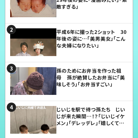
敵すぎる」
平成6年に撮った2ショット 30
年後の姿に…「美男美女」「こん
な夫婦になりたい」
孫のためにお弁当を作った祖
母 孫が絶賛したお弁当に「美
味しそう」「お弁当すごい」
じいじを駅で待つ孫たち じい
じが来た瞬間…！？「じいじイケ
メン」「デレッデレ」「嬉しくて可
愛くてたまらない」「幸せになれ
る」