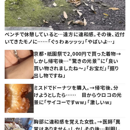
ベンチで休憩していると…遠方に違和感。その後、近付
いてきたモノに……「ぐぅわぁッッッ」「やばいよ…」
京都・祇園祭で2,000円で買った着物→
しかし帰宅後…“驚きの光景”に「良い
買い物されましたね～」「お宝だ」「掘り
出し物ですね」
ミスドでドーナツを購入。→帰宅後、分
けようとしたら…… 目からウロコの光
景に「サイコーですww」「激しいw」
胸部に違和感を覚えた女性。→医師「異
常はありません」しかしその後…判明し