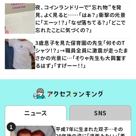
夜、コインランドリーで“忘れ物”を発
見。よく見ると……「はぁ？」衝撃の光景
に「エーッ！？」「なぜ落ちてる？」「どこで
忘れたことに気づくの？」
3歳息子を見た保育園の先生「何そのT
シャツ！？」→職員全員に激震が走ったま
さかの光景に…「そりゃ先生も大興奮す
るはず」「すげーー！！」
ニュース
SNS
平成7年に生まれた双子…その
29年後の姿に「漫画みたい」「素