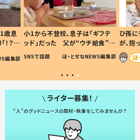
1歳息
小1から不登校、息子は「ギフテ
ひ孫に
「！？」
ッド」だった 父が“ウチ給食”を
が、抱
に「可愛
作り続ける理由とは #令和の親
「涙が
SNSで話題
ほ・とせなNEWS編集部
WS編集部
#令和の子
い」
ライター募集！
“人”のグッドニュースの取材・執筆をしてみませんか？