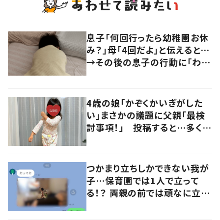
息子「何回行ったら幼稚園お休
み？」母「4回だよ」と伝えると…
→その後の息子の行動に「わか
るよその気持ち」「うちの子も！」
の声
4歳の娘「かぞくかいぎがした
い」まさかの議題に父親「最検
討事項！」 投稿すると…多くの
意見が寄せられる！
つかまり立ちしかできない我が
子…保育園では1人で立って
る！？ 両親の前では頑なに立た
ない1歳児が可愛すぎる…！