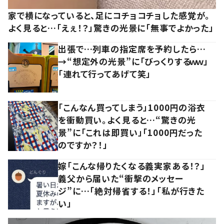
家で横になっていると、足にコチョコチョした感覚が。
よく見ると…「えぇ！？」驚きの光景に「無事でよかった」
出張で…列車の指定席を予約したら…
→“想定外の光景”に「びっくりするｗｗ」
「連れて行ってあげて笑」
「こんなん買ってしまう」1000円の浴衣
を衝動買い。よく見ると…“驚きの光
景”に「これは即買い」「1000円だった
のですか？！」
嫁「こんな帰りたくなる義実家ある！？」
義父から届いた“衝撃のメッセー
ジ”に…「絶対帰省する！」「私が行きた
い」