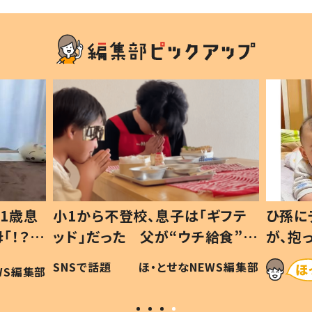
1歳息
小1から不登校、息子は「ギフテ
ひ孫に
「！？」
ッド」だった 父が“ウチ給食”を
が、抱
に「可愛
作り続ける理由とは #令和の親
「涙が
SNSで話題
ほ・とせなNEWS編集部
WS編集部
#令和の子
い」