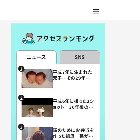
ニュース
SNS
平成7年に生まれた
双子…その29年後
の姿に「漫画みたい」
「素敵すぎる」
平成6年に撮った2シ
ョット 30年後の姿
に…「美男美女」「こ
んな夫婦になりた
い」
孫のためにお弁当を
作った祖母 孫が絶