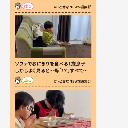
た本音とは
ほ・とせなNEWS編集部
ソファでおにぎりを食べる1歳息子
しかしよく見ると…母「！？」すべてを
察した母の投稿に「可愛いから許
ほ・とせなNEWS編集部
す！」「現行犯〜」