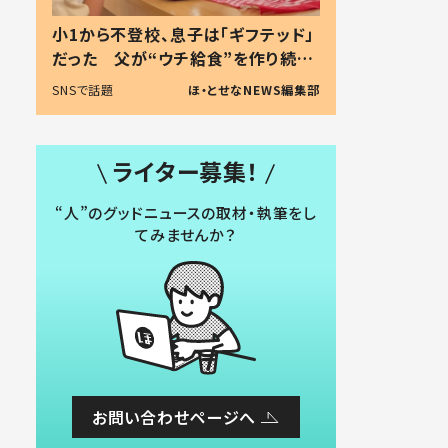
小1から不登校、息子は「ギフテッド」
だった 父が“ウチ給食”を作り続け
る理由とは #令和の親 #令和の子
SNSで話題
ほ・とせなNEWS編集部
ライター募集！
“人”のグッドニュースの取材・執筆をし
てみませんか？
お問い合わせページへ