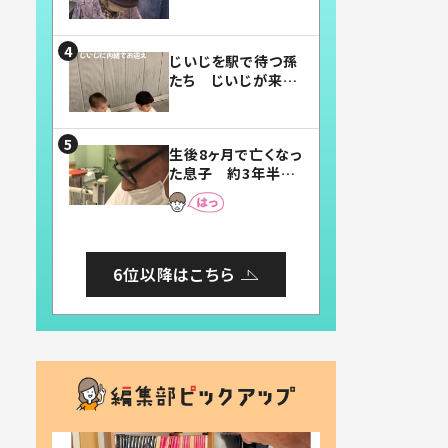
賛したお弁当に「美
味しそう」「お弁当す
ごい」
じいじを駅で待つ孫
たち じいじが来た
瞬間…！？「じいじイ
ケメン」「デレッデレ」
「嬉しくて可愛くてた
生後8ヶ月で亡くなっ
まらない」「幸せにな
た息子 約3年半
れる」
後、当時の妻の日記
に書いてあった本音
とは
6位以降はこちら