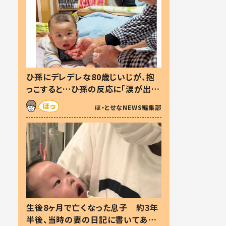
ひ孫にデレデレな80歳じいじが、抱
っこすると…ひ孫の反応に「涙が出ま
した」「可愛くて仕方ない」
ほ・とせなNEWS編集部
生後8ヶ月で亡くなった息子 約3年
半後、当時の妻の日記に書いてあっ