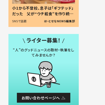
小1から不登校、息子は「ギフテッド」
だった 父が“ウチ給食”を作り続け
る理由とは #令和の親 #令和の子
SNSで話題
ほ・とせなNEWS編集部
ライター募集！
“人”のグッドニュースの取材・執筆をし
てみませんか？
お問い合わせページへ