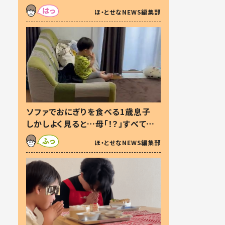
た本音とは
ほ・とせなNEWS編集部
ソファでおにぎりを食べる1歳息子
しかしよく見ると…母「！？」すべてを
察した母の投稿に「可愛いから許
ほ・とせなNEWS編集部
す！」「現行犯〜」