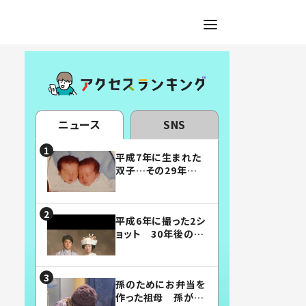
ニュース
SNS
平成7年に生まれた
双子…その29年後
の姿に「漫画みたい」
「素敵すぎる」
平成6年に撮った2シ
ョット 30年後の姿
に…「美男美女」「こ
んな夫婦になりた
い」
孫のためにお弁当を
作った祖母 孫が絶