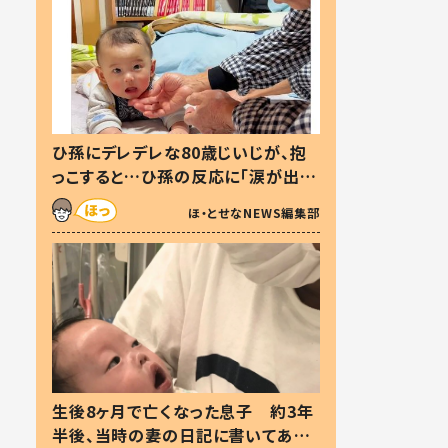
ひ孫にデレデレな80歳じいじが、抱
っこすると…ひ孫の反応に「涙が出ま
した」「可愛くて仕方ない」
ほ・とせなNEWS編集部
生後8ヶ月で亡くなった息子 約3年
半後、当時の妻の日記に書いてあっ