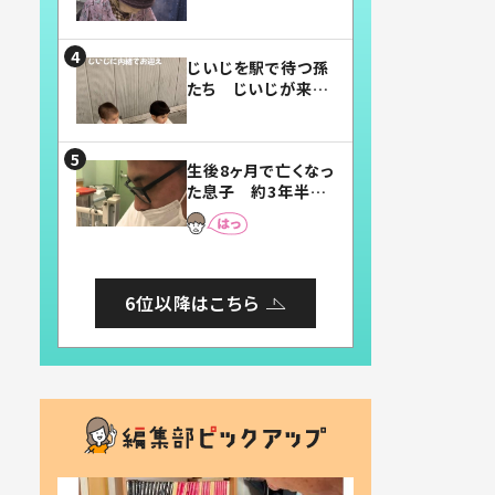
賛したお弁当に「美
味しそう」「お弁当す
ごい」
じいじを駅で待つ孫
たち じいじが来た
瞬間…！？「じいじイ
ケメン」「デレッデレ」
「嬉しくて可愛くてた
生後8ヶ月で亡くなっ
まらない」「幸せにな
た息子 約3年半
れる」
後、当時の妻の日記
に書いてあった本音
とは
6位以降はこちら