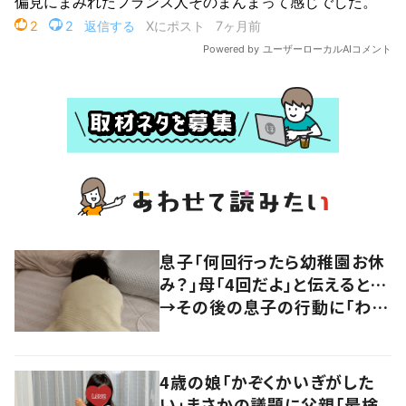
息子「何回行ったら幼稚園お休
み？」母「4回だよ」と伝えると…
→その後の息子の行動に「わか
るよその気持ち」「うちの子も！」
の声
4歳の娘「かぞくかいぎがした
い」まさかの議題に父親「最検