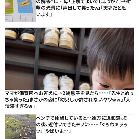
の解答”に…母「正解でよいでしょうか？」→衝
撃の光景に「声出して笑ったｗ」「天才だと思
います」
ママが保育園へお迎えに→2歳息子を見たら……「先生とめっ
ちゃ笑った」まさかの姿に「幼児しか許されないヤツww」「大
渋滞すぎるw」
ベンチで休憩していると…遠方に違和感。そ
の後、近付いてきたモノに……「ぐぅわぁッッ
ッ」「やばいよ…」