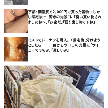
京都・祇園祭で2,000円で買った着物→しか
し帰宅後…“驚きの光景”に「良い買い物され
ましたね～」「お宝だ」「掘り出し物ですね」
ミスドでドーナツを購入。→帰宅後、分けよう
としたら…… 目からウロコの光景に「サイ
コーですww」「激しいw」