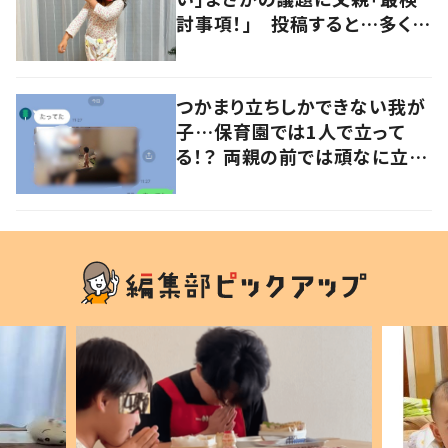
討事項！」 投稿すると…多くの
意見が寄せられる！
つかまり立ちしかできない我が
子…保育園では1人で立って
る！？ 両親の前では頑なに立た
ない1歳児が可愛すぎる…！