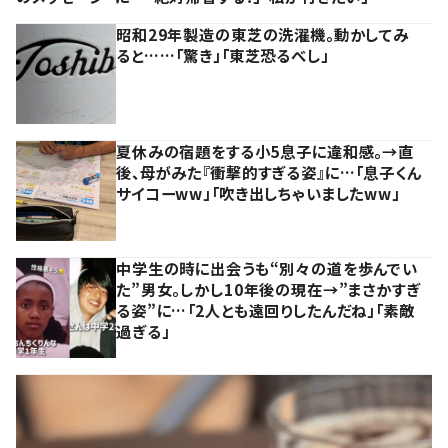
昭和29年製造の東芝の洗濯機。動かしてみ
ると……「驚き」「東芝恐るべし」
夏休みの宿題をする小5息子に違和感。→直
後、母がみた『衝撃的すぎる姿』に…「息子くん
サイコーww」「吹き出しちゃいましたww」
中学生の時に出会うも“別々の道を歩んでい
た”男女。しかし10年後の現在→”まさかすぎ
る姿”に…「2人とも遠回りしたんだね」「素敵
過ぎる」