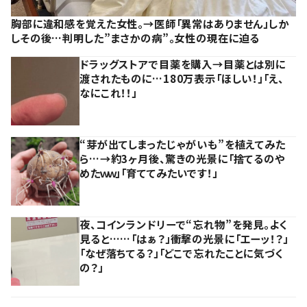
胸部に違和感を覚えた女性。→医師「異常はありません」しか
しその後…判明した”まさかの病”。女性の現在に迫る
ドラッグストアで目薬を購入→目薬とは別に
渡されたものに…180万表示「ほしい！」「え、
なにこれ！！」
“芽が出てしまったじゃがいも”を植えてみた
ら…→約3ヶ月後、驚きの光景に「捨てるのや
めたｗｗ」「育ててみたいです！」
夜、コインランドリーで“忘れ物”を発見。よく
見ると……「はぁ？」衝撃の光景に「エーッ！？」
「なぜ落ちてる？」「どこで忘れたことに気づく
の？」