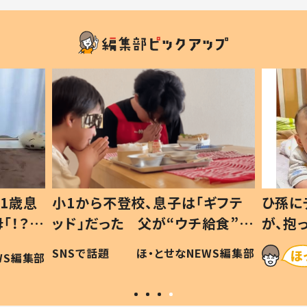
登校、息子は「ギフテ
ひ孫にデレデレな80歳じ
た 父が“ウチ給食”を
が、抱っこすると…ひ孫の
理由とは #令和の親
「涙が出ました」「可愛くて
ほ・とせなNEWS編集部
ほ・とせなNEW
い」