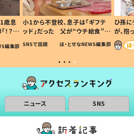
1歳息
小1から不登校、息子は「ギフテ
ひ孫にデ
！？」
ッド」だった 父が“ウチ給食”を
が、抱っ
「可愛
作り続ける理由とは #令和の親
「涙が出
SNSで話題
ほ・とせなNEWS編集部
S編集部
#令和の子
い」
ニュース
SNS