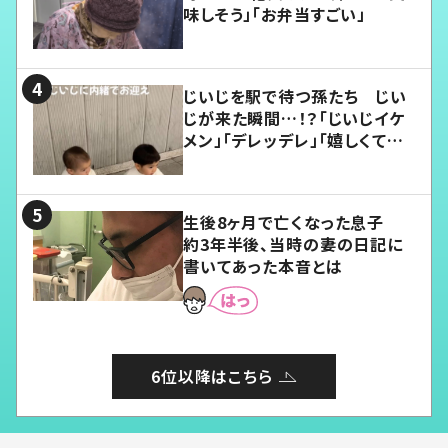
味しそう」「お弁当すごい」
じいじを駅で待つ孫たち じい
じが来た瞬間…！？「じいじイケ
メン」「デレッデレ」「嬉しくて可
愛くてたまらない」「幸せになれ
る」
生後8ヶ月で亡くなった息子
約3年半後、当時の妻の日記に
書いてあった本音とは
6位以降はこちら