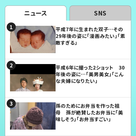
ニュース
SNS
平成7年に生まれた双子…その
29年後の姿に「漫画みたい」「素
敵すぎる」
平成6年に撮った2ショット 30
年後の姿に…「美男美女」「こん
な夫婦になりたい」
孫のためにお弁当を作った祖
母 孫が絶賛したお弁当に「美
味しそう」「お弁当すごい」