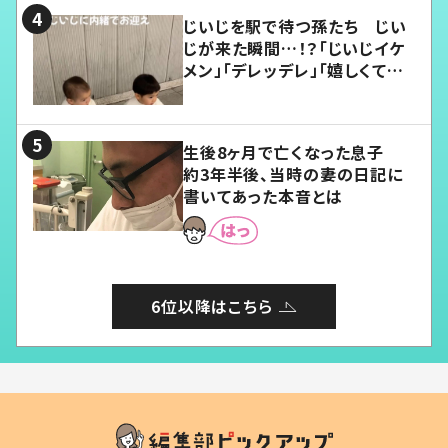
じいじを駅で待つ孫たち じい
じが来た瞬間…！？「じいじイケ
メン」「デレッデレ」「嬉しくて可
愛くてたまらない」「幸せになれ
る」
生後8ヶ月で亡くなった息子
約3年半後、当時の妻の日記に
書いてあった本音とは
6位以降はこちら