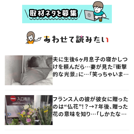
夫に生後6ヶ月息子の寝かしつ
けを頼んだら…妻が見た『衝撃
的な光景』に…「笑っちゃいまし
た！（笑）」「爪の垢を煎じて飲ま
せたい」
フランス人の彼が彼女に贈った
のは“仏花”！？→7年後、贈った
花の意味を知り…「しかたな
い」「気持ちが大事」