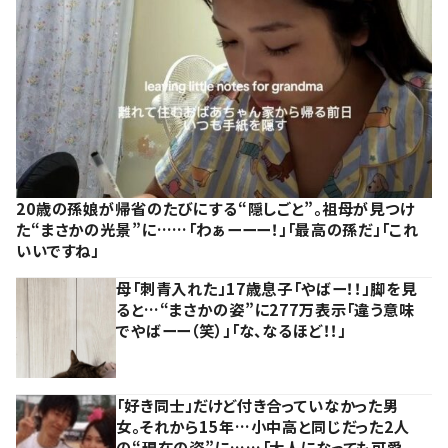
20歳の孫娘が帰省のたびにする“隠しごと”。祖母が見つけ
た“まさかの光景”に……「わぁーーー！」「最高の孫だ」「これ
いいですね」
母「刺青入れた」17歳息子「やばー！！」脚を見
ると…“まさかの姿”に277万表示「違う意味
でやばーー（笑）」「な、なるほど！！」
「好き同士」だけど付き合っていなかった男
女。それから15年…小中高と同じだった2人
の“現在の姿”に……「大人になっても可愛