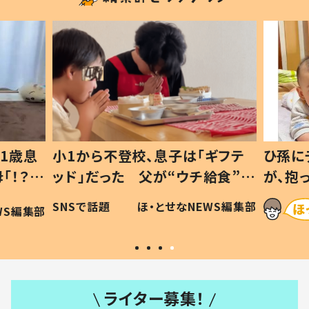
1歳息
小1から不登校、息子は「ギフテ
ひ孫に
「！？」
ッド」だった 父が“ウチ給食”を
が、抱
に「可愛
作り続ける理由とは #令和の親
「涙が
SNSで話題
ほ・とせなNEWS編集部
WS編集部
#令和の子
い」
ライター募集！