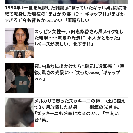
1998年『一世を風靡した雑誌』に載っていたギャル男。闘病を
経て転身した現在の”まさかの姿”に…「ギャップ！！」「まさか
すぎる」「今も昔もかっこいい」「素晴らしい」
スッピン女性→戸田恵梨香さん風メイクをし
た結果……驚きの光景に「本人かと思った」
「ベースが美しい」「似すぎ！！」
夜、虫取りに出かけたら“胸元に違和感”→直
後、驚きの光景に…「笑ったｗｗｗ」「ギャップ
ww」
メルカリで買ったズッキーニの種。→土に植え
て3ヶ月放置した結果……『衝撃の光景』に
「ズッキーニも凶器になるのか、、」「野太い
音！笑」