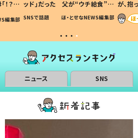
「！？」
ッド」だった 父が“ウチ給食”を
が、抱
に「可愛
作り続ける理由とは #令和の親
「涙が
SNSで話題
ほ・とせなNEWS編集部
WS編集部
#令和の子
い」
ニュース
SNS