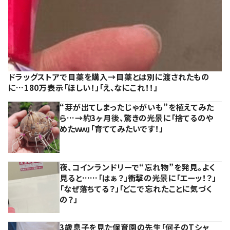
ドラッグストアで目薬を購入→目薬とは別に渡されたもの
に…180万表示「ほしい！」「え、なにこれ！！」
“芽が出てしまったじゃがいも”を植えてみた
ら…→約3ヶ月後、驚きの光景に「捨てるのや
めたｗｗ」「育ててみたいです！」
夜、コインランドリーで“忘れ物”を発見。よく
見ると……「はぁ？」衝撃の光景に「エーッ！？」
「なぜ落ちてる？」「どこで忘れたことに気づく
の？」
3歳息子を見た保育園の先生「何そのTシャ