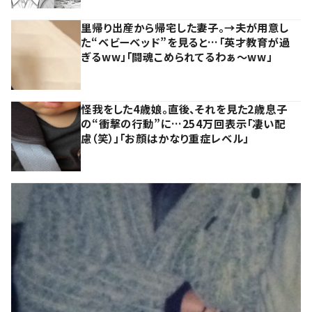
里帰り出産から帰宅した妻子。→夫が用意し
た“ベビーベッド”を見ると…「英才教育が過
ぎるww」「闘魂こめられてるわぁ～ww」
怪我をした4歳娘。直後、それを見た2歳息子
の“衝撃の行動”に…254万回表示「凄い配
慮（笑）」「お顔はかなり重症レベル」