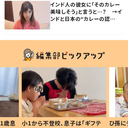
インド人の彼女に「そのカレー
美味しそう」と言うと…？ →イ
ンドと日本の“カレーの認
識”に驚きの声！
1歳息
小1から不登校、息子は「ギフテ
ひ孫に