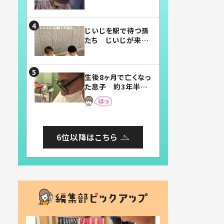
賛したお弁当に「美
味しそう」「お弁当す
ごい」
じいじを駅で待つ孫
たち じいじが来た
瞬間…！？「じいじイ
ケメン」「デレッデレ」
「嬉しくて可愛くてた
生後8ヶ月で亡くなっ
まらない」「幸せにな
た息子 約3年半
れる」
後、当時の妻の日記
に書いてあった本音
とは
6位以降はこちら