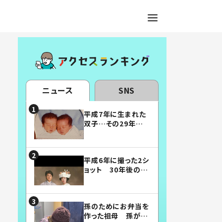
ニュース
SNS
平成7年に生まれた
双子…その29年後
の姿に「漫画みたい」
「素敵すぎる」
平成6年に撮った2シ
ョット 30年後の姿
に…「美男美女」「こ
んな夫婦になりた
い」
孫のためにお弁当を
作った祖母 孫が絶