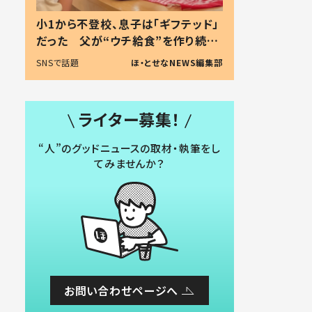
小1から不登校、息子は「ギフテッド」
だった 父が“ウチ給食”を作り続け
る理由とは #令和の親 #令和の子
SNSで話題
ほ・とせなNEWS編集部
ライター募集！
“人”のグッドニュースの取材・執筆をし
てみませんか？
お問い合わせページへ