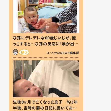
ひ孫にデレデレな80歳じいじが、抱
っこすると…ひ孫の反応に「涙が出ま
した」「可愛くて仕方ない」
ほ・とせなNEWS編集部
生後8ヶ月で亡くなった息子 約3年
半後、当時の妻の日記に書いてあっ