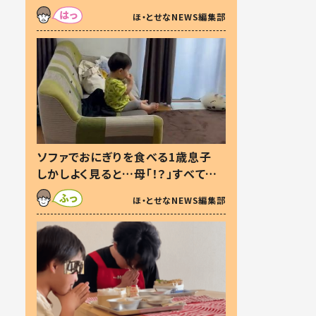
た本音とは
ほ・とせなNEWS編集部
ソファでおにぎりを食べる1歳息子
しかしよく見ると…母「！？」すべてを
察した母の投稿に「可愛いから許
ほ・とせなNEWS編集部
す！」「現行犯〜」