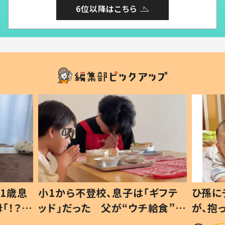
6位以降はこちら
1歳息
小1から不登校、息子は「ギフテ
ひ孫に
「！？」
ッド」だった 父が“ウチ給食”を
が、抱
に「可愛
作り続ける理由とは #令和の親
「涙が