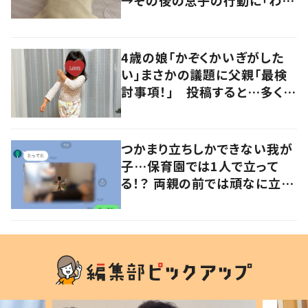
るよその気持ち」「うちの子も！」
の声
4歳の娘「かぞくかいぎがした
い」まさかの議題に父親「最検
討事項！」 投稿すると…多くの
意見が寄せられる！
つかまり立ちしかできない我が
子…保育園では1人で立って
る！？ 両親の前では頑なに立た
ない1歳児が可愛すぎる…！