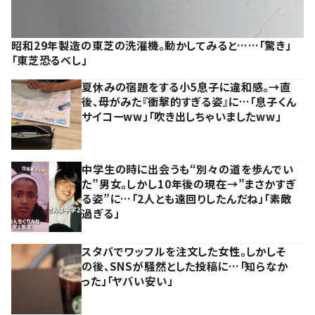
昭和29年製造の東芝の洗濯機。動かしてみると……「驚き」
「東芝恐るべし」
夏休みの宿題をする小5息子に違和感。→直
後、母がみた『衝撃的すぎる姿』に…「息子くん
サイコーww」「吹き出しちゃいましたww」
中学生の時に出会うも“別々の道を歩んでい
た”男女。しかし10年後の現在→”まさかすぎ
る姿”に…「2人とも遠回りしたんだね」「素敵
過ぎる」
スタバでワッフルを注文した女性。しかしそ
の後、SNSが騒然とした投稿に…「知らなか
った」「ヤバい安い」