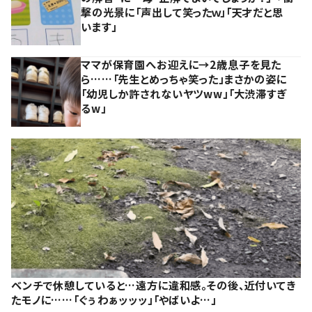
撃の光景に「声出して笑ったｗ」「天才だと思
います」
ママが保育園へお迎えに→2歳息子を見た
ら……「先生とめっちゃ笑った」まさかの姿に
「幼児しか許されないヤツww」「大渋滞すぎ
るw」
ベンチで休憩していると…遠方に違和感。その後、近付いてき
たモノに……「ぐぅわぁッッッ」「やばいよ…」