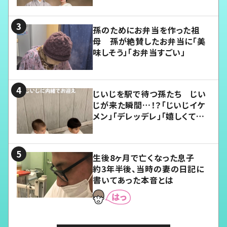
孫のためにお弁当を作った祖
母 孫が絶賛したお弁当に「美
味しそう」「お弁当すごい」
じいじを駅で待つ孫たち じい
じが来た瞬間…！？「じいじイケ
メン」「デレッデレ」「嬉しくて可
愛くてたまらない」「幸せになれ
る」
生後8ヶ月で亡くなった息子
約3年半後、当時の妻の日記に
書いてあった本音とは