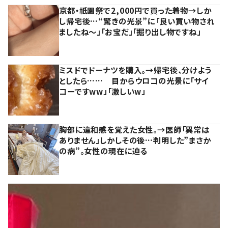
京都・祇園祭で2,000円で買った着物→しか
し帰宅後…“驚きの光景”に「良い買い物され
ましたね～」「お宝だ」「掘り出し物ですね」
ミスドでドーナツを購入。→帰宅後、分けよう
としたら…… 目からウロコの光景に「サイ
コーですww」「激しいw」
胸部に違和感を覚えた女性。→医師「異常は
ありません」しかしその後…判明した”まさか
の病”。女性の現在に迫る