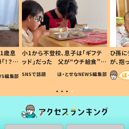
1歳息
小1から不登校、息子は「ギフテ
ひ孫に
「！？」
ッド」だった 父が“ウチ給食”を
が、抱
に「可愛
作り続ける理由とは #令和の親
「涙が
SNSで話題
ほ・とせなNEWS編集部
WS編集部
#令和の子
い」