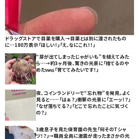
ドラッグストアで目薬を購入→目薬とは別に渡されたもの
に…180万表示「ほしい！」「え、なにこれ！！」
“芽が出てしまったじゃがいも”を植えてみた
ら…→約3ヶ月後、驚きの光景に「捨てるのや
めたｗｗ」「育ててみたいです！」
夜、コインランドリーで“忘れ物”を発見。よく
見ると……「はぁ？」衝撃の光景に「エーッ！？」
「なぜ落ちてる？」「どこで忘れたことに気づく
の？」
3歳息子を見た保育園の先生「何そのTシャ
ツ！？」→職員全員に激震が走ったまさかの光