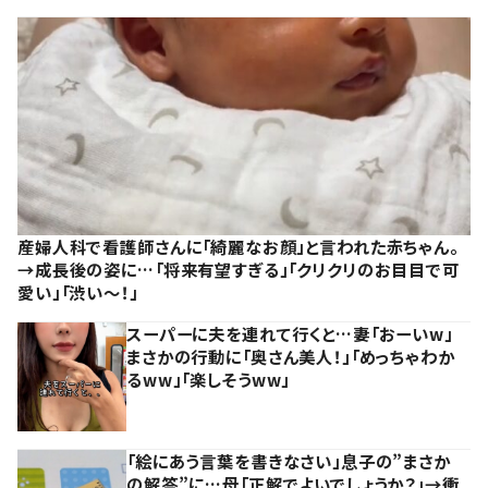
産婦人科で看護師さんに「綺麗なお顔」と言われた赤ちゃん。
→成長後の姿に…「将来有望すぎる」「クリクリのお目目で可
愛い」「渋い～！」
スーパーに夫を連れて行くと…妻「おーいw」
まさかの行動に「奥さん美人！」「めっちゃわか
るww」「楽しそうww」
「絵にあう言葉を書きなさい」息子の”まさか
の解答”に…母「正解でよいでしょうか？」→衝