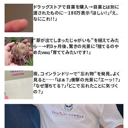
ドラッグストアで目薬を購入→目薬とは別に
渡されたものに…180万表示「ほしい！」「え、
なにこれ！！」
“芽が出てしまったじゃがいも”を植えてみた
ら…→約3ヶ月後、驚きの光景に「捨てるのや
めたｗｗ」「育ててみたいです！」
夜、コインランドリーで“忘れ物”を発見。よく
見ると……「はぁ？」衝撃の光景に「エーッ！？」
「なぜ落ちてる？」「どこで忘れたことに気づく
の？」