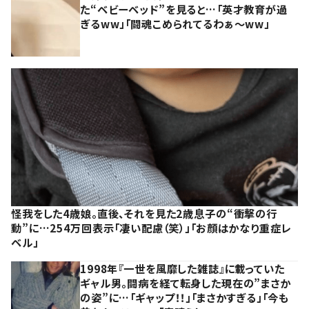
た“ベビーベッド”を見ると…「英才教育が過
ぎるww」「闘魂こめられてるわぁ～ww」
怪我をした4歳娘。直後、それを見た2歳息子の“衝撃の行
動”に…254万回表示「凄い配慮（笑）」「お顔はかなり重症レ
ベル」
1998年『一世を風靡した雑誌』に載っていた
ギャル男。闘病を経て転身した現在の”まさか
の姿”に…「ギャップ！！」「まさかすぎる」「今も