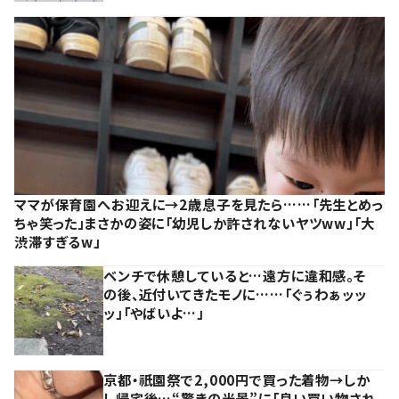
ママが保育園へお迎えに→2歳息子を見たら……「先生とめっ
ちゃ笑った」まさかの姿に「幼児しか許されないヤツww」「大
渋滞すぎるw」
ベンチで休憩していると…遠方に違和感。そ
の後、近付いてきたモノに……「ぐぅわぁッッ
ッ」「やばいよ…」
京都・祇園祭で2,000円で買った着物→しか
し帰宅後…“驚きの光景”に「良い買い物され