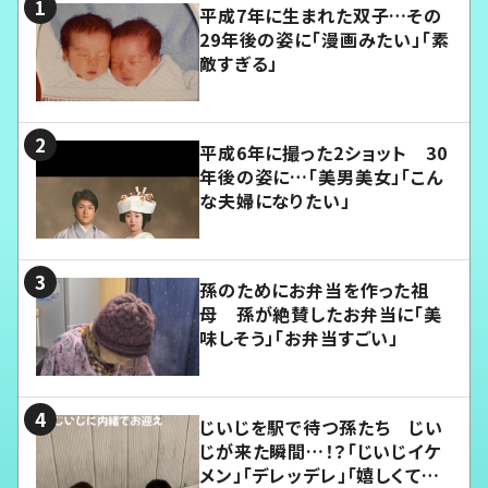
平成7年に生まれた双子…その
29年後の姿に「漫画みたい」「素
敵すぎる」
平成6年に撮った2ショット 30
年後の姿に…「美男美女」「こん
な夫婦になりたい」
孫のためにお弁当を作った祖
母 孫が絶賛したお弁当に「美
味しそう」「お弁当すごい」
じいじを駅で待つ孫たち じい
じが来た瞬間…！？「じいじイケ
メン」「デレッデレ」「嬉しくて可