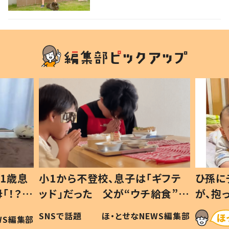
強い意志を感じる」
1歳息
小1から不登校、息子は「ギフテ
ひ孫に
「！？」
ッド」だった 父が“ウチ給食”を
が、抱
に「可愛
作り続ける理由とは #令和の親
「涙が
SNSで話題
ほ・とせなNEWS編集部
WS編集部
#令和の子
い」