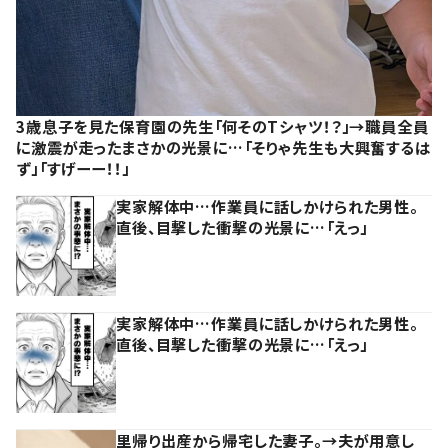
3歳息子を見た保育園の先生「何そのTシャツ！？」→職員全員
に激震が走ったまさかの光景に…「そりゃ先生も大興奮するは
ず」「すげーー！！」
実家解体中…作業員に話しかけられた男性。
直後、目撃した衝撃の光景に…「えっ」
実家解体中…作業員に話しかけられた男性。
直後、目撃した衝撃の光景に…「えっ」
里帰り出産から帰宅した妻子。→夫が用意し