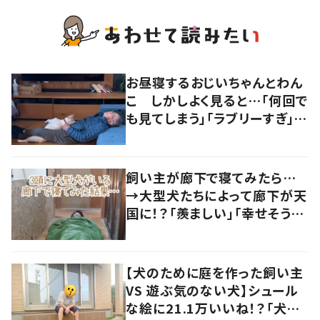
お昼寝するおじいちゃんとわん
こ しかしよく見ると…「何回で
も見てしまう」「ラブリーすぎ」の
声
飼い主が廊下で寝てみたら…
→大型犬たちによって廊下が天
国に！？「羨ましい」「幸せそう」
の声
【犬のために庭を作った飼い主
VS 遊ぶ気のない犬】シュール
な絵に21.1万いいね！？「犬の