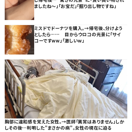
ましたね～」「お宝だ」「掘り出し物ですね」
ミスドでドーナツを購入。→帰宅後、分けよう
としたら…… 目からウロコの光景に「サイ
コーですww」「激しいw」
胸部に違和感を覚えた女性。→医師「異常はありません」しか
しその後…判明した”まさかの病”。女性の現在に迫る