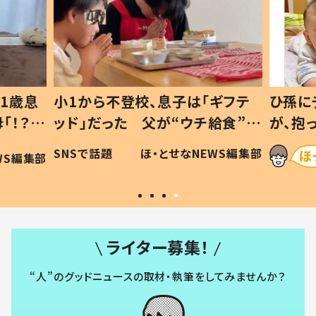
1歳息
小1から不登校、息子は「ギフテ
ひ孫に
「！？」
ッド」だった 父が“ウチ給食”を
が、抱
に「可愛
作り続ける理由とは #令和の親
「涙が
SNSで話題
ほ・とせなNEWS編集部
WS編集部
#令和の子
い」
ライター募集！
“人”のグッドニュースの取材・執筆をしてみませんか？