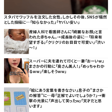
スタバでワッフルを注文した女性。しかしその後、SNSが騒然
とした投稿に…「知らなかった」「ヤバい安い」
産婦人科で看護師さんに「綺麗なお顔」と言
われた赤ちゃん。→成長後の姿に…「将来有
望すぎる」「クリクリのお目目で可愛い」「渋い
～！」
スーパーに夫を連れて行くと…妻「おーいw」
まさかの行動に「奥さん美人！」「めっちゃわか
るww」「楽しそうww」
「絵にあう言葉を書きなさい」息子の”まさか
の解答”に…母「正解でよいでしょうか？」→衝
撃の光景に「声出して笑ったｗ」「天才だと思
います」