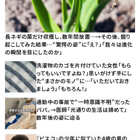
長ネギの葉だけ収穫し、数年間放置…→その後、掘り
起こしてみた結果…“驚愕の姿”に「え？」「我々は進化
の瞬間を目にしたのか」
洗濯物のカゴを片付けていた女性「もら
ってもいいですよね？」思いがけず手にし
た“まさかのモノ”に…「いただいておき
ましょう」「もちろん！」
通勤中の事故で“一時意識不明”だった
パパ。→医師「元通りの生活は諦めて」
数年後の姿に迫る
『ビスコ』の少年に似ていた4歳の男の