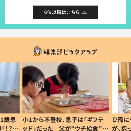
6位以降はこちら
1歳息
小1から不登校、息子は「ギフテ
ひ孫に
「！？」
ッド」だった 父が“ウチ給食”を
が、抱