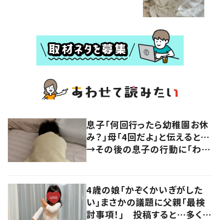
息子「何回行ったら幼稚園お休
み？」母「4回だよ」と伝えると…
→その後の息子の行動に「わか
るよその気持ち」「うちの子も！」
の声
4歳の娘「かぞくかいぎがした
い」まさかの議題に父親「最検
討事項！」 投稿すると…多くの