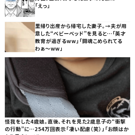
「えっ」
里帰り出産から帰宅した妻子。→夫が用
意した“ベビーベッド”を見ると…「英才
教育が過ぎるww」「闘魂こめられてる
わぁ～ww」
怪我をした4歳娘。直後、それを見た2歳息子の“衝撃
の行動”に…254万回表示「凄い配慮（笑）」「お顔はか