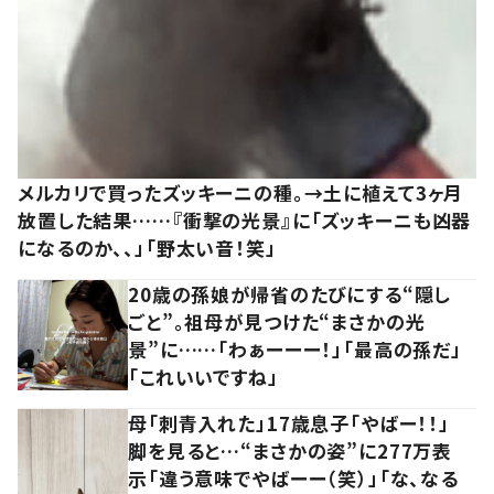
メルカリで買ったズッキーニの種。→土に植えて3ヶ月
放置した結果……『衝撃の光景』に「ズッキーニも凶器
になるのか、、」「野太い音！笑」
20歳の孫娘が帰省のたびにする“隠し
ごと”。祖母が見つけた“まさかの光
景”に……「わぁーーー！」「最高の孫だ」
「これいいですね」
母「刺青入れた」17歳息子「やばー！！」
脚を見ると…“まさかの姿”に277万表
示「違う意味でやばーー（笑）」「な、なる