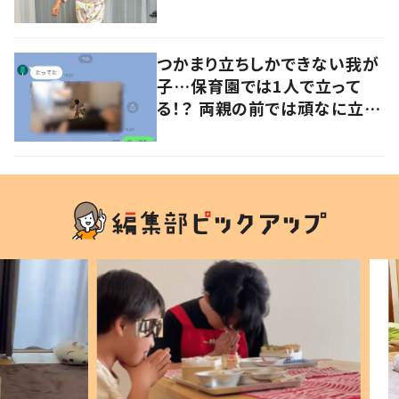
意見が寄せられる！
つかまり立ちしかできない我が
子…保育園では1人で立って
る！？ 両親の前では頑なに立た
ない1歳児が可愛すぎる…！