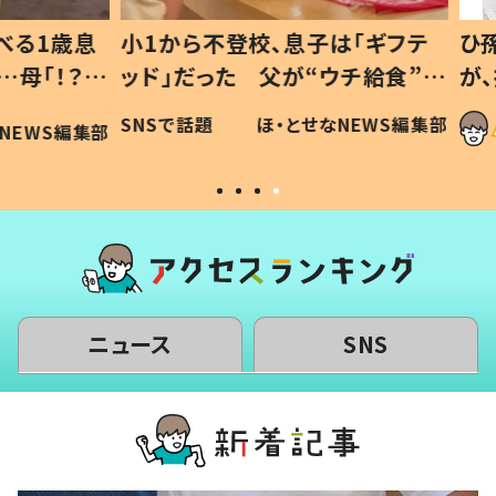
1歳息
小1から不登校、息子は「ギフテ
ひ孫に
「！？」
ッド」だった 父が“ウチ給食”を
が、抱
に「可愛
作り続ける理由とは #令和の親
「涙が
SNSで話題
ほ・とせなNEWS編集部
WS編集部
#令和の子
い」
ニュース
SNS