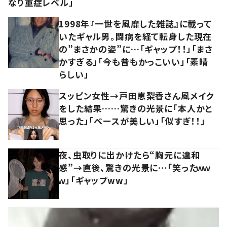
なり重症レベル」
1998年『一世を風靡した雑誌』に載って
いたギャル男。闘病を経て転身した現在
の”まさかの姿”に…「ギャップ！！」「まさ
かすぎる」「今も昔もかっこいい」「素晴
らしい」
スッピン女性→戸田恵梨香さん風メイク
をした結果……驚きの光景に「本人かと
思った」「ベースが美しい」「似すぎ！！」
夜、虫取りに出かけたら“胸元に違和
感”→直後、驚きの光景に…「笑ったｗｗ
ｗ」「ギャップww」