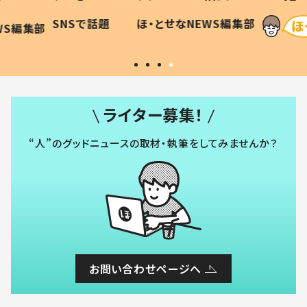
に「可愛
作り続ける理由とは #令和の親
「涙が
SNSで話題
ほ・とせなNEWS編集部
WS編集部
#令和の子
い」
ライター募集！
“人”のグッドニュースの取材・執筆をしてみませんか？
お問い合わせページへ