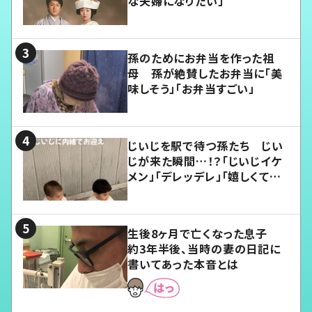
な夫婦になりたい」
孫のためにお弁当を作った祖
母 孫が絶賛したお弁当に「美
味しそう」「お弁当すごい」
じいじを駅で待つ孫たち じい
じが来た瞬間…！？「じいじイケ
メン」「デレッデレ」「嬉しくて可
愛くてたまらない」「幸せになれ
る」
生後8ヶ月で亡くなった息子
約3年半後、当時の妻の日記に
書いてあった本音とは