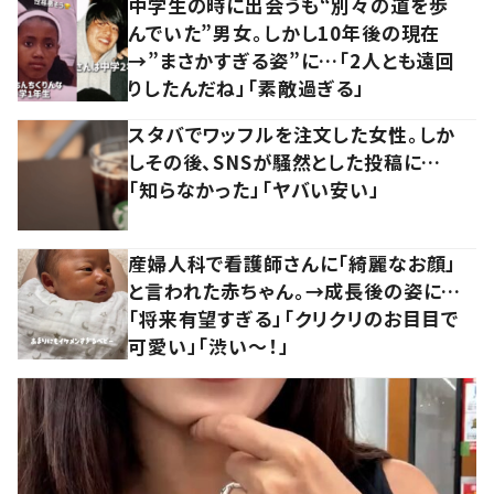
中学生の時に出会うも“別々の道を歩
んでいた”男女。しかし10年後の現在
→”まさかすぎる姿”に…「2人とも遠回
りしたんだね」「素敵過ぎる」
スタバでワッフルを注文した女性。しか
しその後、SNSが騒然とした投稿に…
「知らなかった」「ヤバい安い」
産婦人科で看護師さんに「綺麗なお顔」
と言われた赤ちゃん。→成長後の姿に…
「将来有望すぎる」「クリクリのお目目で
可愛い」「渋い～！」