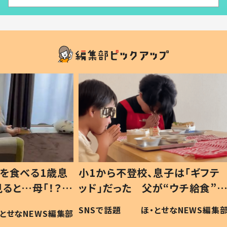
1歳息
小1から不登校、息子は「ギフテ
ひ孫に
「！？」
ッド」だった 父が“ウチ給食”を
が、抱
に「可愛
作り続ける理由とは #令和の親
「涙が
SNSで話題
ほ・とせなNEWS編集部
WS編集部
#令和の子
い」