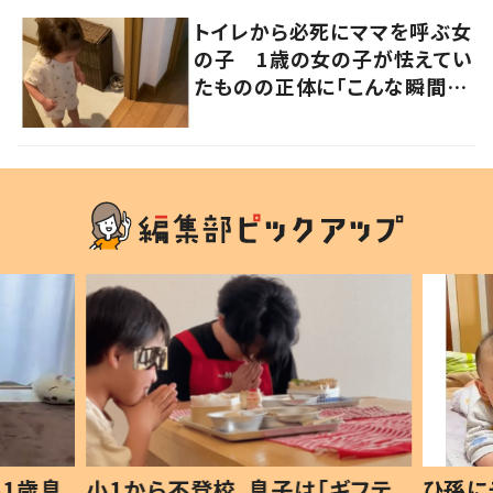
トイレから必死にママを呼ぶ女
の子 1歳の女の子が怯えてい
たものの正体に「こんな瞬間
が！？」「可愛いぃぃ！」の声
1歳息
小1から不登校、息子は「ギフテ
ひ孫に