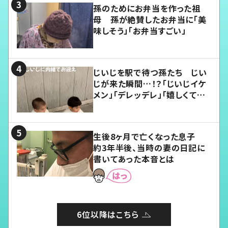
孫のためにお弁当を作った祖
母 孫が絶賛したお弁当に「美
味しそう」「お弁当すごい」
じいじを駅で待つ孫たち じい
じが来た瞬間…！？「じいじイケ
メン」「デレッデレ」「嬉しくて可
愛くてたまらない」「幸せになれ
る」
生後8ヶ月で亡くなった息子
約3年半後、当時の妻の日記に
書いてあった本音とは
6位以降はこちら