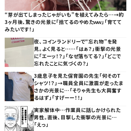
“芽が出てしまったじゃがいも”を植えてみたら…→約
3ヶ月後、驚きの光景に「捨てるのやめたｗｗ」「育てて
みたいです！」
夜、コインランドリーで“忘れ物”を発
見。よく見ると……「はぁ？」衝撃の光景
に「エーッ！？」「なぜ落ちてる？」「どこで
忘れたことに気づくの？」
3歳息子を見た保育園の先生「何そのT
シャツ！？」→職員全員に激震が走ったま
さかの光景に…「そりゃ先生も大興奮す
るはず」「すげーー！！」
実家解体中…作業員に話しかけられた
男性。直後、目撃した衝撃の光景に…
「えっ」