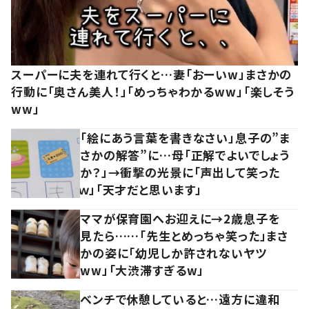
スーパーに夫を連れて行くと…妻「おーいw」まさかの
行動に「奥さん美人！」「めっちゃわかるww」「楽しそう
ww」
「絵にあう言葉を書きなさい」息子の”ま
さかの解答”に…母「正解でよいでしょう
か？」→衝撃の光景に「声出して笑った
ｗ」「天才だと思います」
ママが保育園へお迎えに→2歳息子を
見たら……「先生とめっちゃ笑った」まさ
かの姿に「幼児しか許されないヤツ
ww」「大渋滞すぎるw」
ベンチで休憩していると…遠方に違和