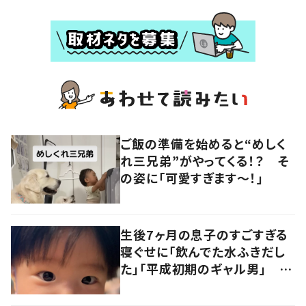
ご飯の準備を始めると“めしく
れ三兄弟”がやってくる！？ そ
の姿に「可愛すぎます〜！」
生後7ヶ月の息子のすごすぎる
寝ぐせに「飲んでた水ふきだし
た」「平成初期のギャル男」 実
は遺伝が関係しており、祖父の
写真にも反響が