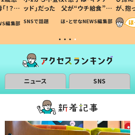
「！？」
ッド」だった 父が“ウチ給食”を
が、抱
に「可愛
作り続ける理由とは #令和の親
「涙が
SNSで話題
ほ・とせなNEWS編集部
WS編集部
#令和の子
い」
ニュース
SNS