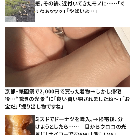
感。その後、近付いてきたモノに……「ぐ
ぅわぁッッッ」「やばいよ…」
京都・祇園祭で2,000円で買った着物→しかし帰宅
後…“驚きの光景”に「良い買い物されましたね～」「お
宝だ」「掘り出し物ですね」
ミスドでドーナツを購入。→帰宅後、分
けようとしたら…… 目からウロコの光
景に「サイコーですww」「激しいw」