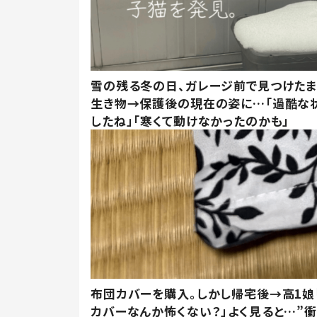
雪の残る冬の日、ガレージ前で見つけた
生き物→保護後の現在の姿に…「過酷な
したね」「寒くて動けなかったのかも」
布団カバーを購入。しかし帰宅後→高1娘
カバーなんか怖くない？」よく見ると…”