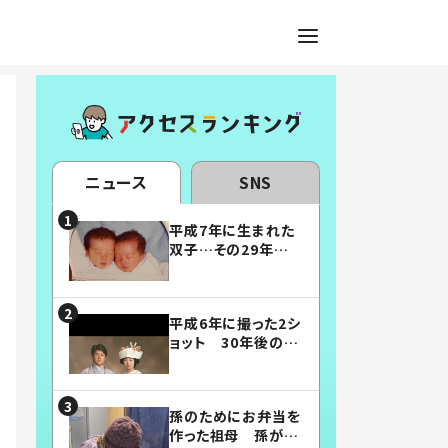
ニュース
SNS
平成7年に生まれた
双子…その29年後
の姿に「漫画みたい」
「素敵すぎる」
平成6年に撮った2シ
ョット 30年後の姿
に…「美男美女」「こ
んな夫婦になりた
い」
孫のためにお弁当を
作った祖母 孫が絶