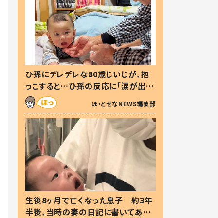
ひ孫にデレデレな80歳じいじが、抱
っこすると…ひ孫の反応に「涙が出ま
した」「可愛くて仕方ない」
ほ・とせなNEWS編集部
生後8ヶ月で亡くなった息子 約3年
半後、当時の妻の日記に書いてあっ