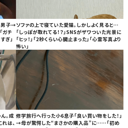
1男子→
ソファの上で寝ていた愛猫。しかしよく見ると…
「ガチ
「しっぽが取れてる！？」SNSがザワついた光景に
すぎ」
「ヒッ！」「2秒くらい心臓止まった」「心霊写真より
怖い」
ゃん。成
修学旅行へ行った小6息子「良い買い物をした！」
これは、
→母が驚愕した“まさかの購入品”に……「初め