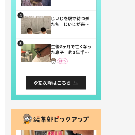
賛したお弁当に「美
味しそう」「お弁当す
ごい」
じいじを駅で待つ孫
たち じいじが来た
瞬間…！？「じいじイ
ケメン」「デレッデレ」
「嬉しくて可愛くてた
生後8ヶ月で亡くなっ
まらない」「幸せにな
た息子 約3年半
れる」
後、当時の妻の日記
に書いてあった本音
とは
6位以降はこちら