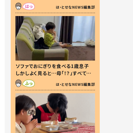
た本音とは
ほ・とせなNEWS編集部
ソファでおにぎりを食べる1歳息子
しかしよく見ると…母「！？」すべてを
察した母の投稿に「可愛いから許
ほ・とせなNEWS編集部
す！」「現行犯〜」