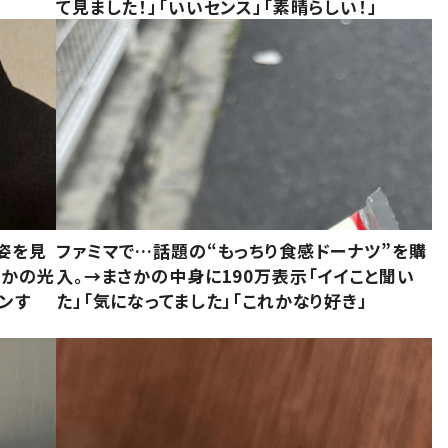
て見ました！」「いいセンス」「素晴らしい！」
姿を見
ファミマで…話題の“もっちり食感ドーナツ”を購
さかの光
入。→まさかの中身に190万表示「イイこと聞い
ンす
た」「気になってました」「これかなり好き」