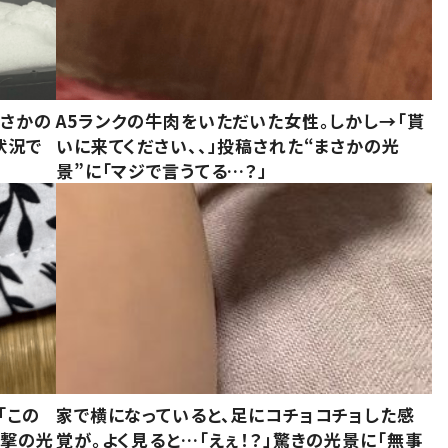
まさかの
A5ランクの牛肉をいただいた女性。しかし→「貰
状況で
いに来てください、、」投稿された“まさかの光
景”に「マジで言うてる…？」
「この
家で横になっていると、足にコチョコチョした感
衝撃の光
覚が。よく見ると…「えぇ！？」驚きの光景に「無事