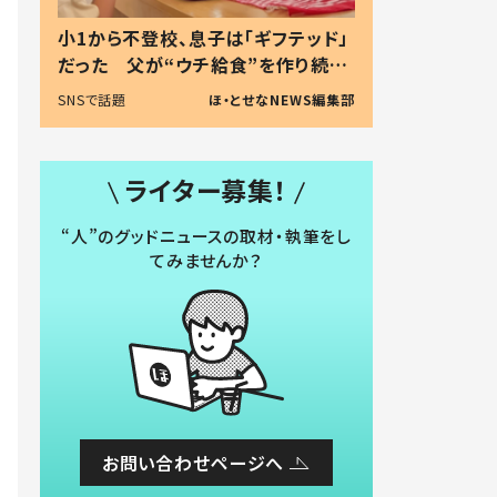
小1から不登校、息子は「ギフテッド」
だった 父が“ウチ給食”を作り続け
る理由とは #令和の親 #令和の子
SNSで話題
ほ・とせなNEWS編集部
ライター募集！
“人”のグッドニュースの取材・執筆をし
てみませんか？
お問い合わせページへ