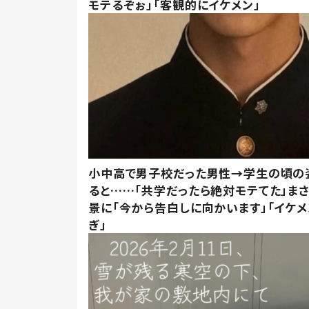
モテるぞぉ」「客観的にイケメン」
小中高で男子校だった男性→学生の頃の
ると……「共学だったら絶対モテてた」ま
景に「今から告白しに向かいます」「イケメ
ぎ」