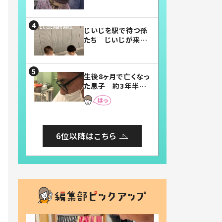
賛したお弁当に「美
味しそう」「お弁当す
ごい」
じいじを駅で待つ孫
たち じいじが来た
瞬間…！？「じいじイ
ケメン」「デレッデレ」
「嬉しくて可愛くてた
生後8ヶ月で亡くなっ
まらない」「幸せにな
た息子 約3年半
れる」
後、当時の妻の日記
に書いてあった本音
とは
6位以降はこちら