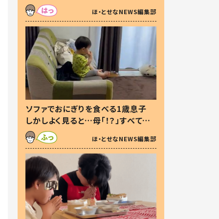
た本音とは
ほ・とせなNEWS編集部
ソファでおにぎりを食べる1歳息子
しかしよく見ると…母「！？」すべてを
察した母の投稿に「可愛いから許
ほ・とせなNEWS編集部
す！」「現行犯〜」