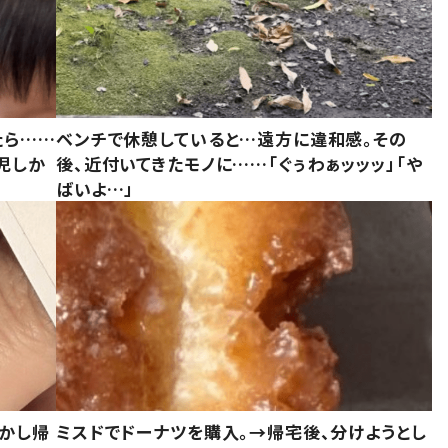
たら……
ベンチで休憩していると…遠方に違和感。その
児しか
後、近付いてきたモノに……「ぐぅわぁッッッ」「や
ばいよ…」
しかし帰
ミスドでドーナツを購入。→帰宅後、分けようとし