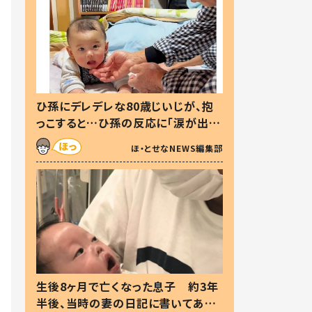
ひ孫にデレデレな80歳じいじが、抱
っこすると…ひ孫の反応に「涙が出ま
した」「可愛くて仕方ない」
ほ・とせなNEWS編集部
生後8ヶ月で亡くなった息子 約3年
半後、当時の妻の日記に書いてあっ