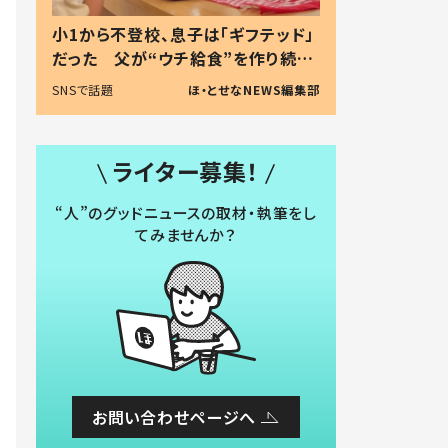
小1から不登校、息子は「ギフテッド」
だった 父が“ウチ給食”を作り続け
る理由とは #令和の親 #令和の子
SNSで話題
ほ・とせなNEWS編集部
ライター募集！
“人”のグッドニュースの取材・執筆をし
てみませんか？
お問い合わせページへ