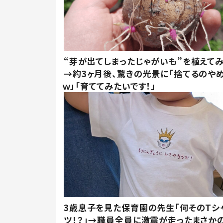
“芽が出てしまったじゃがいも”を植えて
→約3ヶ月後、驚きの光景に「捨てるのや
ｗ」「育ててみたいです！」
3歳息子を見た保育園の先生「何そのTシ
ツ！？」→職員全員に激震が走ったまさか