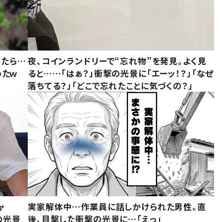
みたら…
夜、コインランドリーで“忘れ物”を発見。よく見
めたｗ
ると……「はぁ？」衝撃の光景に「エーッ！？」「なぜ
落ちてる？」「どこで忘れたことに気づくの？」
ャ
実家解体中…作業員に話しかけられた男性。直
の光景
後、目撃した衝撃の光景に…「えっ」