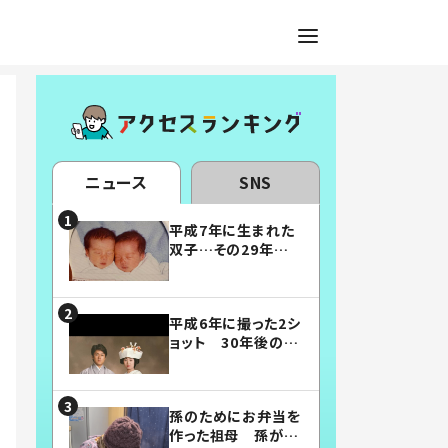
ニュース
SNS
平成7年に生まれた
双子…その29年後
の姿に「漫画みたい」
「素敵すぎる」
平成6年に撮った2シ
ョット 30年後の姿
に…「美男美女」「こ
んな夫婦になりた
い」
孫のためにお弁当を
作った祖母 孫が絶