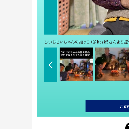
ひいおじいちゃんの抱っこ（＠ktzk5さんより提
この