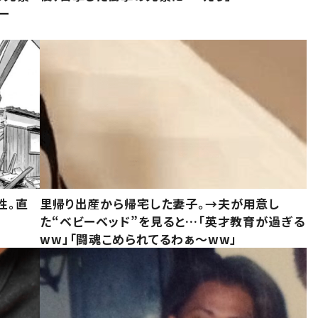
ー
性。直
里帰り出産から帰宅した妻子。→夫が用意し
た“ベビーベッド”を見ると…「英才教育が過ぎる
ww」「闘魂こめられてるわぁ～ww」