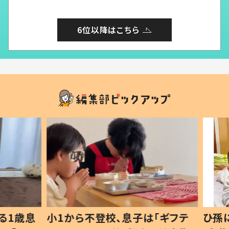
6位以降はこちら
1歳息
小1から不登校、息子は「ギフテ
ひ孫に