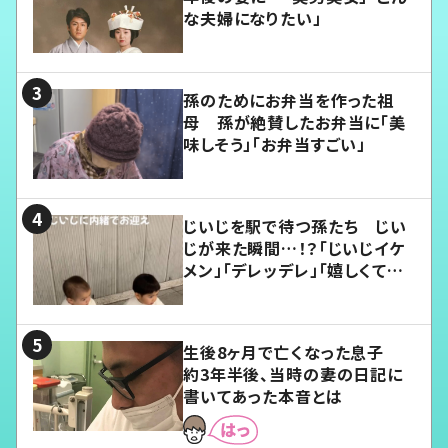
な夫婦になりたい」
孫のためにお弁当を作った祖
母 孫が絶賛したお弁当に「美
味しそう」「お弁当すごい」
じいじを駅で待つ孫たち じい
じが来た瞬間…！？「じいじイケ
メン」「デレッデレ」「嬉しくて可
愛くてたまらない」「幸せになれ
る」
生後8ヶ月で亡くなった息子
約3年半後、当時の妻の日記に
書いてあった本音とは