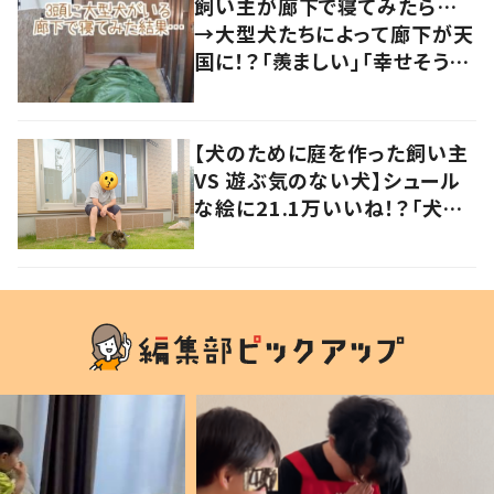
飼い主が廊下で寝てみたら…
→大型犬たちによって廊下が天
国に！？「羨ましい」「幸せそう」
の声
【犬のために庭を作った飼い主
VS 遊ぶ気のない犬】シュール
な絵に21.1万いいね！？「犬の
強い意志を感じる」