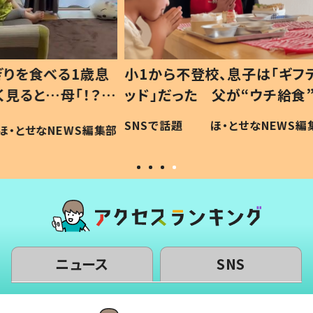
1歳息
小1から不登校、息子は「ギフテ
ひ孫に
「！？」
ッド」だった 父が“ウチ給食”を
が、抱
に「可愛
作り続ける理由とは #令和の親
「涙が
SNSで話題
ほ・とせなNEWS編集部
WS編集部
#令和の子
い」
ニュース
SNS