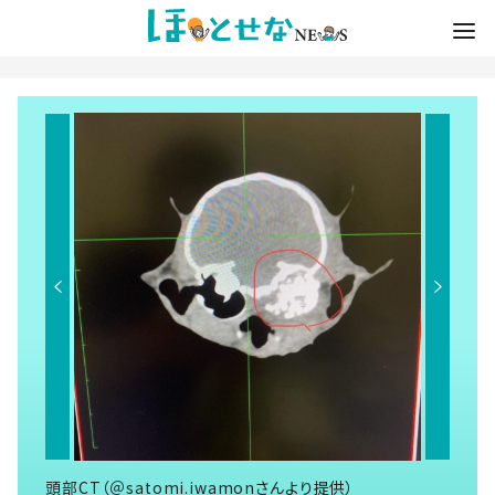
頭部CT（＠satomi.iwamonさんより提供）