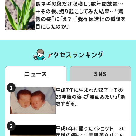
長ネギの葉だけ収穫し、数年間放置…
→その後、掘り起こしてみた結果…“驚
愕の姿”に「え？」「我々は進化の瞬間を
目にしたのか」
ニュース
SNS
平成7年に生まれた双子…その
29年後の姿に「漫画みたい」「素
敵すぎる」
平成6年に撮った2ショット 30
年後の姿に…「美男美女」「こん