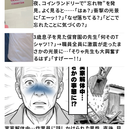
夜、コインランドリーで“忘れ物”を発
見。よく見ると……「はぁ？」衝撃の光景
に「エーッ！？」「なぜ落ちてる？」「どこで
忘れたことに気づくの？」
3歳息子を見た保育園の先生「何そのT
シャツ！？」→職員全員に激震が走ったま
さかの光景に…「そりゃ先生も大興奮す
るはず」「すげーー！！」
実家解体中…作業員に話しかけられた男性。直後、目