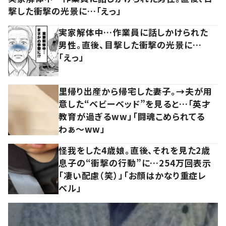
撃した衝撃の光景に…「えっ」
実家解体中…作業員に話しかけられた
男性。直後、目撃した衝撃の光景に…
「えっ」
里帰り出産から帰宅した妻子。→夫が用
意した“ベビーベッド”を見ると…「英才
教育が過ぎるww」「闘魂こめられてる
わぁ～ww」
怪我をした4歳娘。直後、それを見た2歳
息子の“衝撃の行動”に…254万回表示
「凄い配慮（笑）」「お顔はかなり重症レ
ベル」