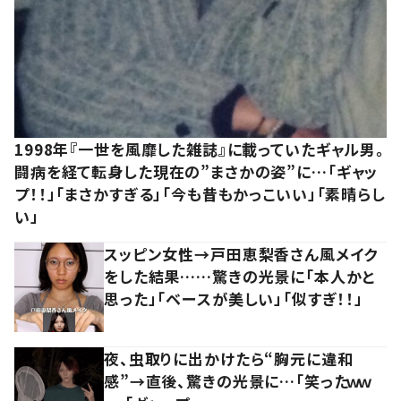
1998年『一世を風靡した雑誌』に載っていたギャル男。
闘病を経て転身した現在の”まさかの姿”に…「ギャッ
プ！！」「まさかすぎる」「今も昔もかっこいい」「素晴らし
い」
スッピン女性→戸田恵梨香さん風メイク
をした結果……驚きの光景に「本人かと
思った」「ベースが美しい」「似すぎ！！」
夜、虫取りに出かけたら“胸元に違和
感”→直後、驚きの光景に…「笑ったｗｗ