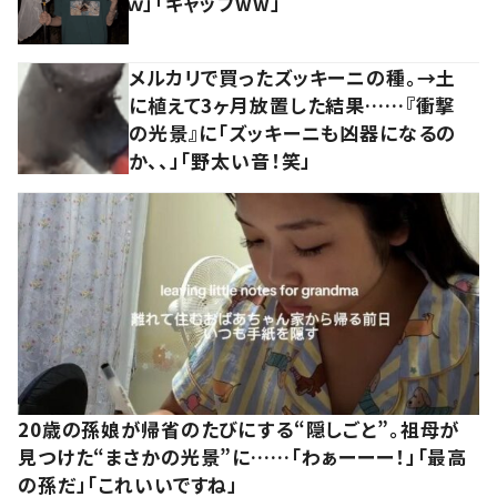
ｗ」「ギャップww」
メルカリで買ったズッキーニの種。→土
に植えて3ヶ月放置した結果……『衝撃
の光景』に「ズッキーニも凶器になるの
か、、」「野太い音！笑」
20歳の孫娘が帰省のたびにする“隠しごと”。祖母が
見つけた“まさかの光景”に……「わぁーーー！」「最高
の孫だ」「これいいですね」