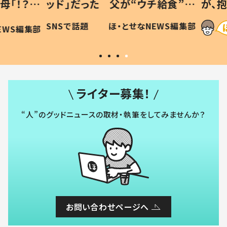
「！？」
ッド」だった 父が“ウチ給食”を
が、抱
に「可愛
作り続ける理由とは #令和の親
「涙が
SNSで話題
ほ・とせなNEWS編集部
WS編集部
#令和の子
い」
ライター募集！
“人”のグッドニュースの取材・執筆をしてみませんか？
お問い合わせページへ