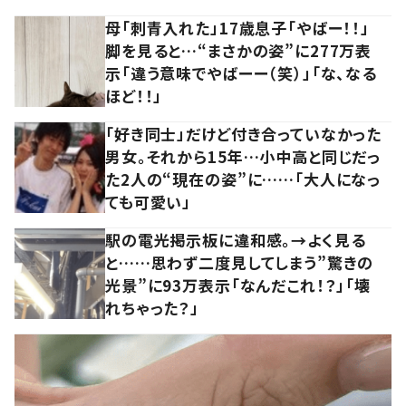
母「刺青入れた」17歳息子「やばー！！」
脚を見ると…“まさかの姿”に277万表
示「違う意味でやばーー（笑）」「な、なる
ほど！！」
「好き同士」だけど付き合っていなかった
男女。それから15年…小中高と同じだっ
た2人の“現在の姿”に……「大人になっ
ても可愛い」
駅の電光掲示板に違和感。→よく見る
と……思わず二度見してしまう”驚きの
光景”に93万表示「なんだこれ！？」「壊
れちゃった？」