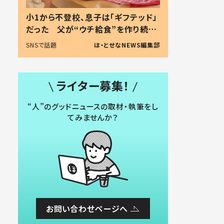
小1から不登校、息子は「ギフテッド」
だった 父が“ウチ給食”を作り続け
る理由とは #令和の親 #令和の子
SNSで話題
ほ・とせなNEWS編集部
ライター募集！
“人”のグッドニュースの取材・執筆をし
てみませんか？
お問い合わせページへ