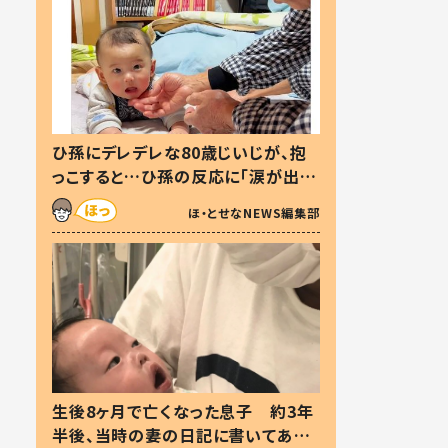
ひ孫にデレデレな80歳じいじが、抱
っこすると…ひ孫の反応に「涙が出ま
した」「可愛くて仕方ない」
ほ・とせなNEWS編集部
生後8ヶ月で亡くなった息子 約3年
半後、当時の妻の日記に書いてあっ