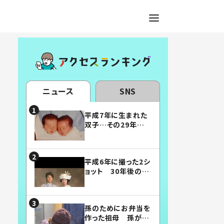
ニュース
SNS
平成7年に生まれた
双子…その29年後
の姿に「漫画みたい」
「素敵すぎる」
平成6年に撮った2シ
ョット 30年後の姿
に…「美男美女」「こ
んな夫婦になりた
い」
孫のためにお弁当を
作った祖母 孫が絶