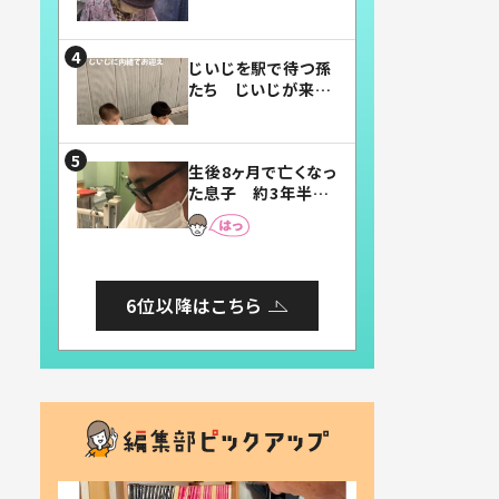
賛したお弁当に「美
味しそう」「お弁当す
ごい」
じいじを駅で待つ孫
たち じいじが来た
瞬間…！？「じいじイ
ケメン」「デレッデレ」
「嬉しくて可愛くてた
生後8ヶ月で亡くなっ
まらない」「幸せにな
た息子 約3年半
れる」
後、当時の妻の日記
に書いてあった本音
とは
6位以降はこちら