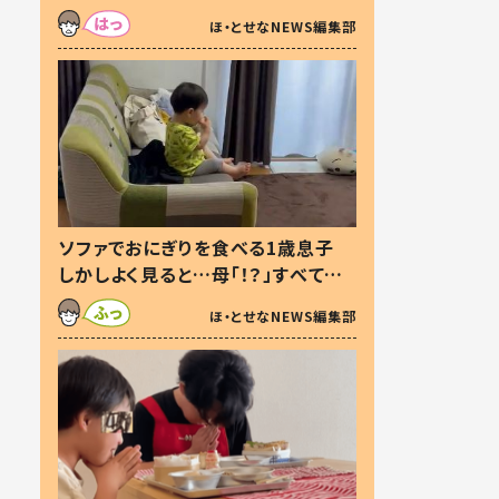
た本音とは
ほ・とせなNEWS編集部
ソファでおにぎりを食べる1歳息子
しかしよく見ると…母「！？」すべてを
察した母の投稿に「可愛いから許
ほ・とせなNEWS編集部
す！」「現行犯〜」