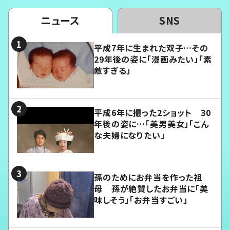
ニュース
SNS
平成7年に生まれた双子…その
29年後の姿に「漫画みたい」「素
敵すぎる」
平成6年に撮った2ショット 30
年後の姿に…「美男美女」「こん
な夫婦になりたい」
孫のためにお弁当を作った祖
母 孫が絶賛したお弁当に「美
味しそう」「お弁当すごい」