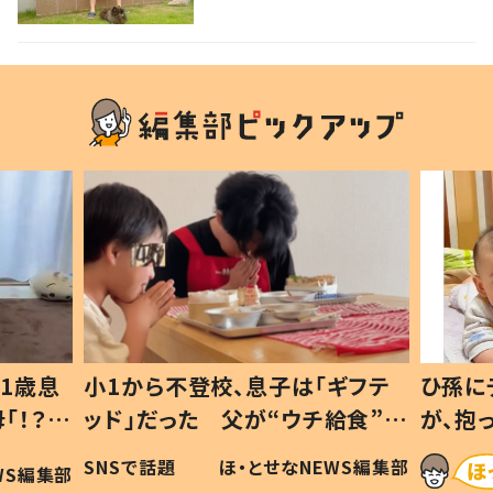
強い意志を感じる」
1歳息
小1から不登校、息子は「ギフテ
ひ孫に
「！？」
ッド」だった 父が“ウチ給食”を
が、抱
に「可愛
作り続ける理由とは #令和の親
「涙が
SNSで話題
ほ・とせなNEWS編集部
WS編集部
#令和の子
い」