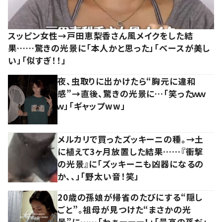
スッピン女性→戸田恵梨香さん風メイクをした結
果……驚きの光景に「本人かと思った」「ベースが美し
い」「似すぎ！！」
夜、虫取りに出かけたら“胸元に違和
感”→直後、驚きの光景に…「笑ったｗｗ
ｗ」「ギャップww」
メルカリで買ったズッキーニの種。→土
に植えて3ヶ月放置した結果……『衝撃
の光景』に「ズッキーニも凶器になるの
か、、」「野太い音！笑」
20歳の孫娘が帰省のたびにする“隠し
ごと”。祖母が見つけた“まさかの光
景”に……「わぁーーー！」「最高の孫だ」