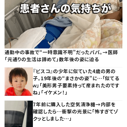
通勤中の事故で“一時意識不明”だったパパ。→医師
「元通りの生活は諦めて」数年後の姿に迫る
『ビスコ』の少年に似ていた4歳の男の
子。19年後の“まさかの姿”に…「似てる
ｗ」「美形男子要素持って産まれたのです
ね」「イケメン！」
7年前に購入した空気清浄機→内部を
確認したら…衝撃の光景に「怖すぎてゾ
クッとしました…」