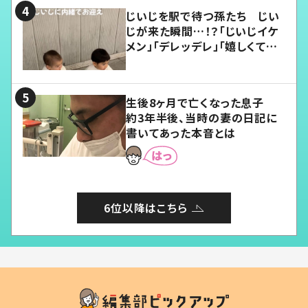
じいじを駅で待つ孫たち じい
じが来た瞬間…！？「じいじイケ
メン」「デレッデレ」「嬉しくて可
愛くてたまらない」「幸せになれ
る」
生後8ヶ月で亡くなった息子
約3年半後、当時の妻の日記に
書いてあった本音とは
6位以降はこちら