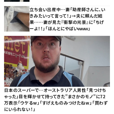
立ち会い出産中…妻「助産師さんに、い
きみたいって言って！」→夫に頼んだ結
果……妻が見た『衝撃の光景』に「ちげ
ーよ！！」「ほんとにやばいｗｗｗ」
日本のスーパーで…オーストラリア人男性「見つけち
ゃった」目を輝かせて持ってきた”まさかのモノ”に72
万表示「ウケるw」「すげえものみつけたねw」「買わず
にいられない！」