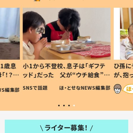
1歳息
小1から不登校、息子は「ギフテ
ひ孫に
「！？」
ッド」だった 父が“ウチ給食”を
が、抱
に「可愛
作り続ける理由とは #令和の親
「涙が
SNSで話題
ほ・とせなNEWS編集部
WS編集部
#令和の子
い」
ライター募集！