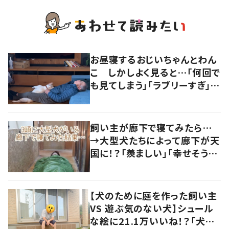
お昼寝するおじいちゃんとわん
こ しかしよく見ると…「何回で
も見てしまう」「ラブリーすぎ」の
声
飼い主が廊下で寝てみたら…
→大型犬たちによって廊下が天
国に！？「羨ましい」「幸せそう」
の声
【犬のために庭を作った飼い主
VS 遊ぶ気のない犬】シュール
な絵に21.1万いいね！？「犬の