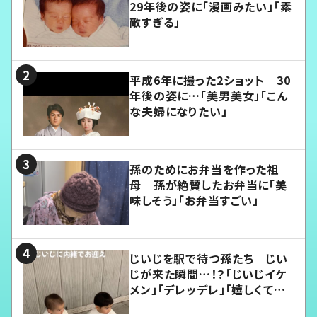
29年後の姿に「漫画みたい」「素
敵すぎる」
平成6年に撮った2ショット 30
年後の姿に…「美男美女」「こん
な夫婦になりたい」
孫のためにお弁当を作った祖
母 孫が絶賛したお弁当に「美
味しそう」「お弁当すごい」
じいじを駅で待つ孫たち じい
じが来た瞬間…！？「じいじイケ
メン」「デレッデレ」「嬉しくて可
愛くてたまらない」「幸せになれ