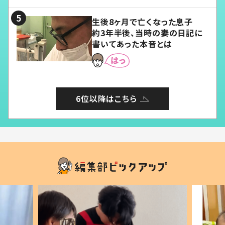
る」
生後8ヶ月で亡くなった息子
約3年半後、当時の妻の日記に
書いてあった本音とは
6位以降はこちら