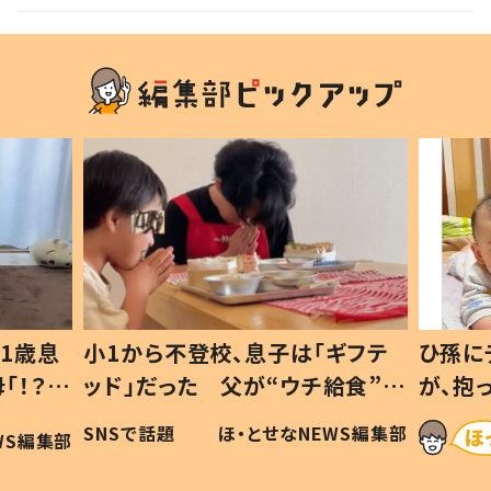
1歳息
小1から不登校、息子は「ギフテ
ひ孫に
「！？」
ッド」だった 父が“ウチ給食”を
が、抱
に「可愛
作り続ける理由とは #令和の親
「涙が
SNSで話題
ほ・とせなNEWS編集部
WS編集部
#令和の子
い」