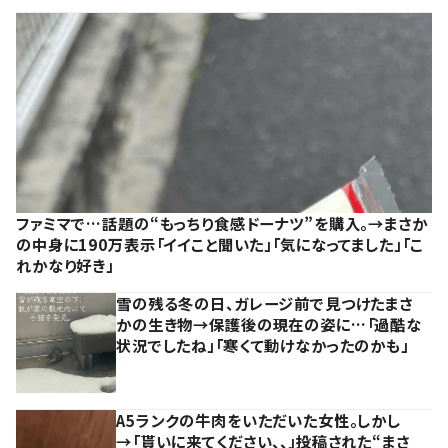
ファミマで…話題の“もっちり食感ドーナツ”を購入。→まさか
の中身に190万表示「イイこと聞いた」「気になってました」「こ
れかなり好き」
雪の残る冬の日、ガレージ前で見つけたまさ
かの生き物→保護後の現在の姿に…「過酷な
状況でしたね」「寒くて動けなかったのかも」
A5ランクの牛肉をいただいた女性。しかし
→「貰いに来てください、、」投稿された“まさ