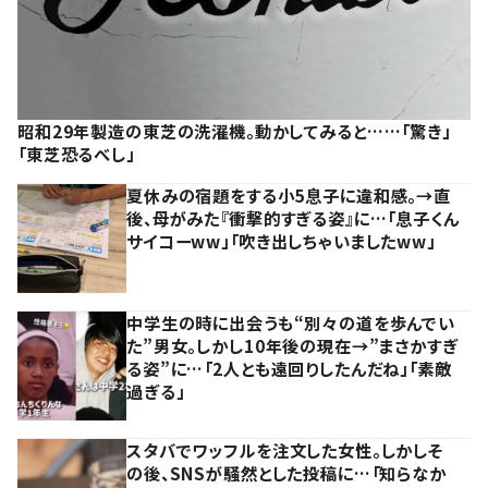
昭和29年製造の東芝の洗濯機。動かしてみると……「驚き」
「東芝恐るべし」
夏休みの宿題をする小5息子に違和感。→直
後、母がみた『衝撃的すぎる姿』に…「息子くん
サイコーww」「吹き出しちゃいましたww」
中学生の時に出会うも“別々の道を歩んでい
た”男女。しかし10年後の現在→”まさかすぎ
る姿”に…「2人とも遠回りしたんだね」「素敵
過ぎる」
スタバでワッフルを注文した女性。しかしそ
の後、SNSが騒然とした投稿に…「知らなか