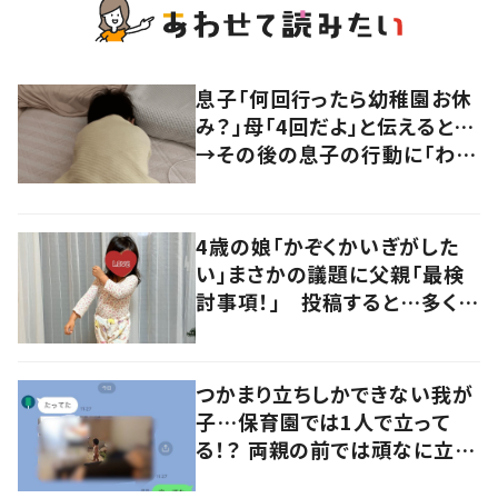
息子「何回行ったら幼稚園お休
み？」母「4回だよ」と伝えると…
→その後の息子の行動に「わか
るよその気持ち」「うちの子も！」
の声
4歳の娘「かぞくかいぎがした
い」まさかの議題に父親「最検
討事項！」 投稿すると…多くの
意見が寄せられる！
つかまり立ちしかできない我が
子…保育園では1人で立って
る！？ 両親の前では頑なに立た
ない1歳児が可愛すぎる…！