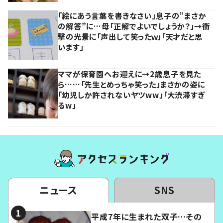
「絵にあう言葉を書きなさい」息子の”まさか
の解答”に…母「正解でよいでしょうか？」→衝
撃の光景に「声出して笑ったｗ」「天才だと思
います」
ママが保育園へお迎えに→2歳息子を見た
ら……「先生とめっちゃ笑った」まさかの姿に
「幼児しか許されないヤツww」「大渋滞すぎ
るw」
ニュース
SNS
平成7年に生まれた双子…その