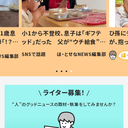
1歳息
小1から不登校、息子は「ギフテ
ひ孫に
「！？」
ッド」だった 父が“ウチ給食”を
が、抱
に「可愛
作り続ける理由とは #令和の親
「涙が
SNSで話題
ほ・とせなNEWS編集部
WS編集部
#令和の子
い」
ライター募集！
“人”のグッドニュースの取材・執筆をしてみませんか？