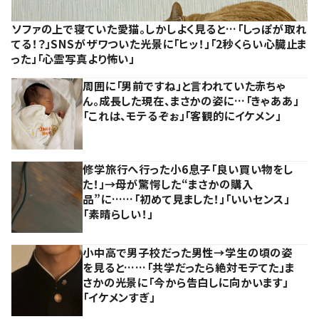
ソファの上で寝ていた愛猫。しかしよく見ると…「しっぽが取れ
てる！？」SNSがザワついた光景に「ヒッ！」「2秒くらい心臓止ま
った」「心霊写真より怖い」
周囲に「男前ですね」と言われていた赤ちゃ
ん。成長した現在、まさかの姿に…「きゃああ」
「これは、モテるぞぉ」「客観的にイケメン」
修学旅行へ行った小6息子「良い買い物をし
た！」→母が驚愕した“まさかの購入
品”に……「初めて見ました！」「いいセンス」
「素晴らしい！」
小中高で男子校だった男性→学生の頃の姿
を見ると……「共学だったら絶対モテてた」ま
さかの光景に「今から告白しに向かいます」
「イケメンすぎ」