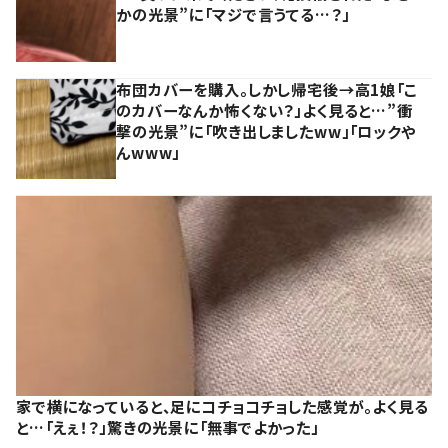
かの光景”に「マジで言うてる…？」
布団カバーを購入。しかし帰宅後→高1娘「こ
のカバーなんか怖くない？」よく見ると…”衝
撃の光景”に「吹き出しましたww」「ロックや
んwww」
家で横になっていると、足にコチョコチョした感覚が。よく見る
と…「えぇ！？」驚きの光景に「無事でよかった」