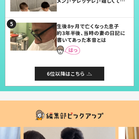
メン」「デレッデレ」「嬉しくて可
愛くてたまらない」「幸せになれ
る」
生後8ヶ月で亡くなった息子
約3年半後、当時の妻の日記に
書いてあった本音とは
6位以降はこちら