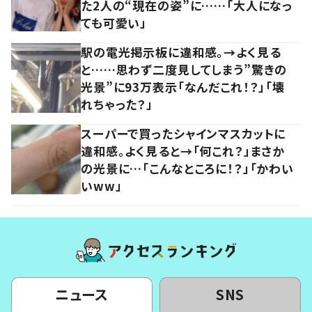
た2人の“現在の姿”に……「大人になっ
ても可愛い」
駅の電光掲示板に違和感。→よく見る
と……思わず二度見してしまう”驚きの
光景”に93万表示「なんだこれ！？」「壊
れちゃった？」
スーパーで買ったシャインマスカットに
違和感。よく見ると→「何これ？」まさか
の光景に…「こんなところに！？」「かわい
いww」
ニュース
SNS