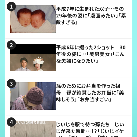
平成7年に生まれた双子…その
29年後の姿に「漫画みたい」「素
敵すぎる」
平成6年に撮った2ショット 30
年後の姿に…「美男美女」「こん
な夫婦になりたい」
孫のためにお弁当を作った祖
母 孫が絶賛したお弁当に「美
味しそう」「お弁当すごい」
じいじを駅で待つ孫たち じい
じが来た瞬間…！？「じいじイケ