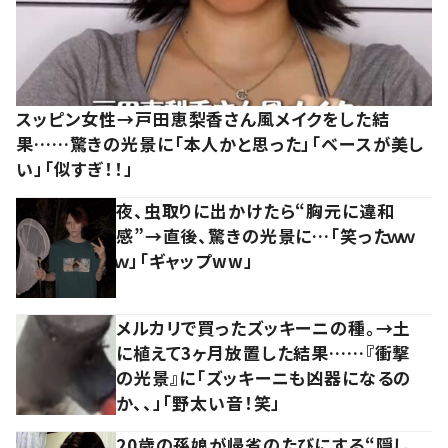
スッピン女性→戸田恵梨香さん風メイクをした結
果……驚きの光景に「本人かと思った」「ベースが美し
い」「似すぎ！！」
夜、虫取りに出かけたら“胸元に違和
感”→直後、驚きの光景に…「笑ったｗｗ
ｗ」「ギャップww」
メルカリで買ったズッキーニの種。→土
に植えて3ヶ月放置した結果……『衝撃
の光景』に「ズッキーニも凶器になるの
か、、」「野太い音！笑」
20歳の孫娘が帰省のたびにする“隠し