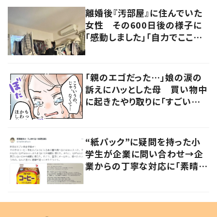
離婚後『汚部屋』に住んでいた
女性 その600日後の様子に
「感動しました」「自力でここま
で」
「親のエゴだった…」娘の涙の
訴えにハッとした母 買い物中
に起きたやり取りに「すごい分
かる」「改めて気付かされた」
“紙パック”に疑問を持った小
学生が企業に問い合わせ→企
業からの丁寧な対応に「素晴ら
しい」の声