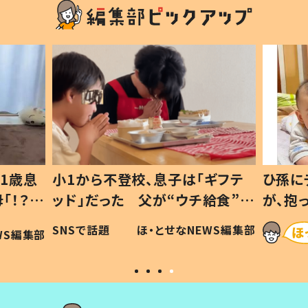
1歳息
小1から不登校、息子は「ギフテ
ひ孫に
「！？」
ッド」だった 父が“ウチ給食”を
が、抱
に「可愛
作り続ける理由とは #令和の親
「涙が
SNSで話題
ほ・とせなNEWS編集部
WS編集部
#令和の子
い」