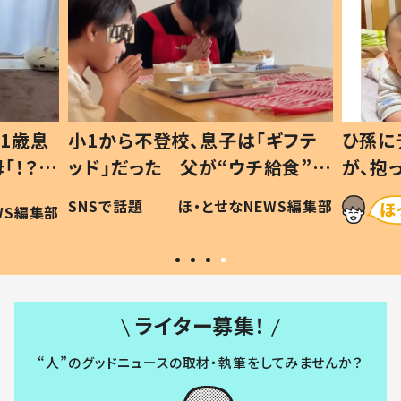
1歳息
小1から不登校、息子は「ギフテ
ひ孫に
「！？」
ッド」だった 父が“ウチ給食”を
が、抱
に「可愛
作り続ける理由とは #令和の親
「涙が
SNSで話題
ほ・とせなNEWS編集部
WS編集部
#令和の子
い」
ライター募集！
“人”のグッドニュースの取材・執筆をしてみませんか？