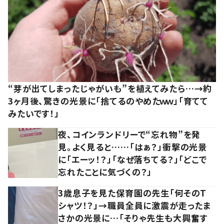
“芽が出てしまったじゃがいも”を植えてみたら…→約
3ヶ月後、驚きの光景に「捨てるのやめたｗｗ」「育てて
みたいです！」
夜、コインランドリーで“忘れ物”を発
見。よく見ると……「はぁ？」衝撃の光景
に「エーッ！？」「なぜ落ちてる？」「どこで
忘れたことに気づくの？」
3歳息子を見た保育園の先生「何そのT
シャツ！？」→職員全員に激震が走ったま
さかの光景に…「そりゃ先生も大興奮す