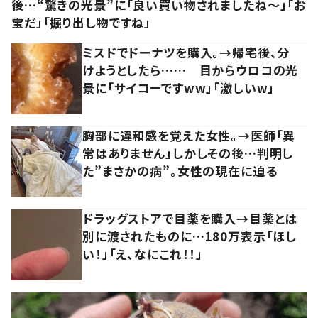
後…“驚きの光景”に「良い買い物されましたね～」「お
宝だ」「掘り出し物ですね」
ミスドでドーナツを購入。→帰宅後、分
けようとしたら…… 目からウロコの光
景に「サイコーですww」「激しいw」
胸部に違和感を覚えた女性。→医師「異
常はありません」しかしその後…判明し
た”まさかの病”。女性の現在に迫る
ドラッグストアで目薬を購入→目薬とは
別に渡されたものに…180万表示「ほし
い！」「え、なにこれ！！」