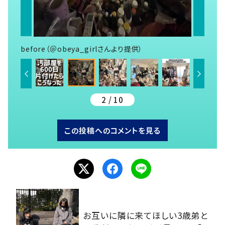
before（＠obeya_girlさんより提供）
2 / 10
この投稿へのコメントを見る
お互いに隣に来てほしい3歳弟と