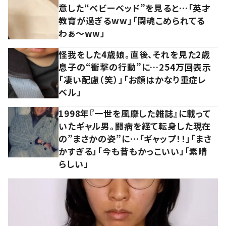
意した“ベビーベッド”を見ると…「英才
教育が過ぎるww」「闘魂こめられてる
わぁ～ww」
怪我をした4歳娘。直後、それを見た2歳
息子の“衝撃の行動”に…254万回表示
「凄い配慮（笑）」「お顔はかなり重症レ
ベル」
1998年『一世を風靡した雑誌』に載って
いたギャル男。闘病を経て転身した現在
の”まさかの姿”に…「ギャップ！！」「まさ
かすぎる」「今も昔もかっこいい」「素晴
らしい」