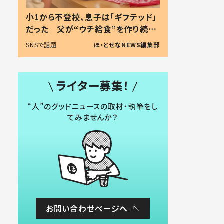
小1から不登校、息子は「ギフテッド」
だった 父が“ウチ給食”を作り続け
る理由とは #令和の親 #令和の子
SNSで話題
ほ・とせなNEWS編集部
ライター募集！
“人”のグッドニュースの取材・執筆をし
てみませんか？
お問い合わせページへ