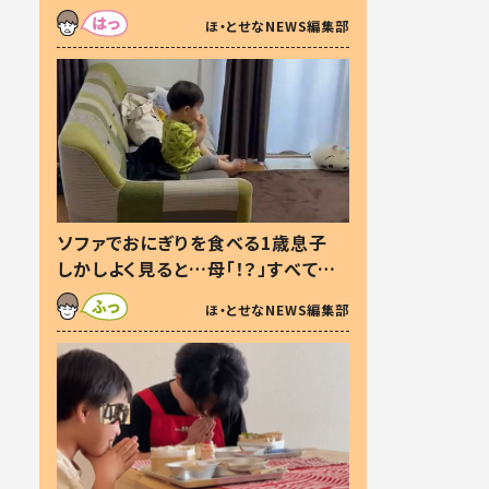
た本音とは
ほ・とせなNEWS編集部
ソファでおにぎりを食べる1歳息子
しかしよく見ると…母「！？」すべてを
察した母の投稿に「可愛いから許
ほ・とせなNEWS編集部
す！」「現行犯〜」