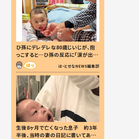
ひ孫にデレデレな80歳じいじが、抱
っこすると…ひ孫の反応に「涙が出ま
した」「可愛くて仕方ない」
ほ・とせなNEWS編集部
生後8ヶ月で亡くなった息子 約3年
半後、当時の妻の日記に書いてあっ