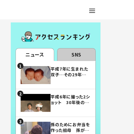
ニュース
SNS
平成7年に生まれた
双子…その29年後
の姿に「漫画みたい」
「素敵すぎる」
平成6年に撮った2シ
ョット 30年後の姿
に…「美男美女」「こ
んな夫婦になりた
い」
孫のためにお弁当を
作った祖母 孫が絶