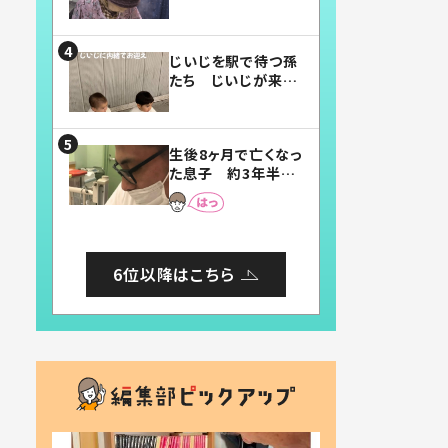
賛したお弁当に「美
味しそう」「お弁当す
ごい」
じいじを駅で待つ孫
たち じいじが来た
瞬間…！？「じいじイ
ケメン」「デレッデレ」
「嬉しくて可愛くてた
生後8ヶ月で亡くなっ
まらない」「幸せにな
た息子 約3年半
れる」
後、当時の妻の日記
に書いてあった本音
とは
6位以降はこちら