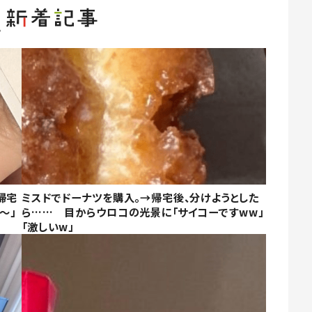
帰宅
ミスドでドーナツを購入。→帰宅後、分けようとした
～」
ら…… 目からウロコの光景に「サイコーですww」
「激しいw」