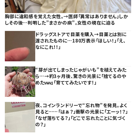
胸部に違和感を覚えた女性。→医師「異常はありません」しか
しその後…判明した”まさかの病”。女性の現在に迫る
ドラッグストアで目薬を購入→目薬とは別に
渡されたものに…180万表示「ほしい！」「え、
なにこれ！！」
“芽が出てしまったじゃがいも”を植えてみた
ら…→約3ヶ月後、驚きの光景に「捨てるのや
めたｗｗ」「育ててみたいです！」
夜、コインランドリーで“忘れ物”を発見。よく
見ると……「はぁ？」衝撃の光景に「エーッ！？」
「なぜ落ちてる？」「どこで忘れたことに気づく
の？」