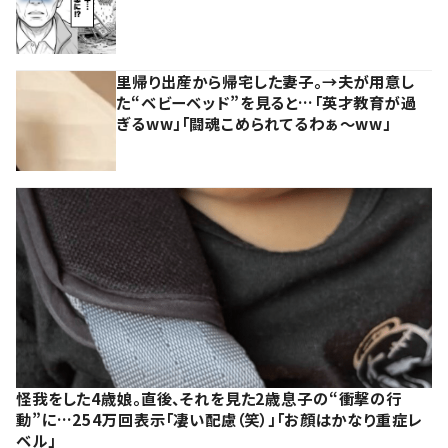
里帰り出産から帰宅した妻子。→夫が用意し
た“ベビーベッド”を見ると…「英才教育が過
ぎるww」「闘魂こめられてるわぁ～ww」
怪我をした4歳娘。直後、それを見た2歳息子の“衝撃の行
動”に…254万回表示「凄い配慮（笑）」「お顔はかなり重症レ
ベル」