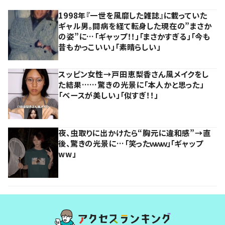
1998年『一世を風靡した雑誌』に載っていた
ギャル男。闘病を経て転身した現在の”まさか
の姿”に…「ギャップ！！」「まさかすぎる」「今も
昔もかっこいい」「素晴らしい」
スッピン女性→戸田恵梨香さん風メイクをし
た結果……驚きの光景に「本人かと思った」
「ベースが美しい」「似すぎ！！」
夜、虫取りに出かけたら“胸元に違和感”→直
後、驚きの光景に…「笑ったｗｗｗ」「ギャップ
ww」