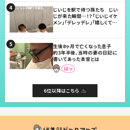
じいじを駅で待つ孫たち じい
じが来た瞬間…！？「じいじイケ
メン」「デレッデレ」「嬉しくて可
愛くてたまらない」「幸せになれ
る」
生後8ヶ月で亡くなった息子
約3年半後、当時の妻の日記に
書いてあった本音とは
6位以降はこちら