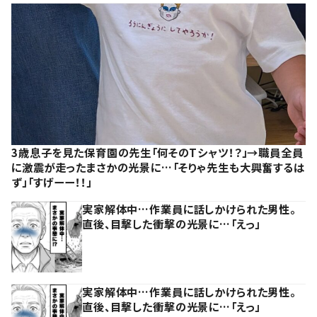
3歳息子を見た保育園の先生「何そのTシャツ！？」→職員全員
に激震が走ったまさかの光景に…「そりゃ先生も大興奮するは
ず」「すげーー！！」
実家解体中…作業員に話しかけられた男性。
直後、目撃した衝撃の光景に…「えっ」
実家解体中…作業員に話しかけられた男性。
直後、目撃した衝撃の光景に…「えっ」