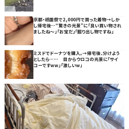
京都・祇園祭で2,000円で買った着物→しか
し帰宅後…“驚きの光景”に「良い買い物され
ましたね～」「お宝だ」「掘り出し物ですね」
ミスドでドーナツを購入。→帰宅後、分けよう
としたら…… 目からウロコの光景に「サイ
コーですww」「激しいw」