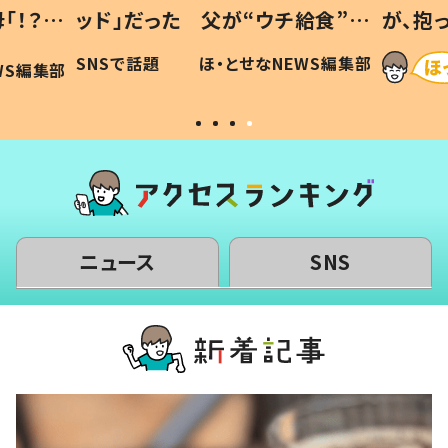
「！？」
ッド」だった 父が“ウチ給食”を
が、抱
に「可愛
作り続ける理由とは #令和の親
「涙が
SNSで話題
ほ・とせなNEWS編集部
WS編集部
#令和の子
い」
ニュース
SNS