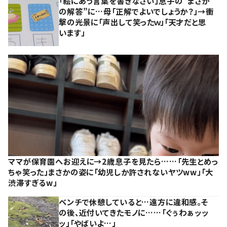
「絵にあう言葉を書きなさい」息子の”まさか
の解答”に…母「正解でよいでしょうか？」→衝
撃の光景に「声出して笑ったｗ」「天才だと思
います」
ママが保育園へお迎えに→2歳息子を見たら……「先生とめっ
ちゃ笑った」まさかの姿に「幼児しか許されないヤツww」「大
渋滞すぎるw」
ベンチで休憩していると…遠方に違和感。そ
の後、近付いてきたモノに……「ぐぅわぁッッ
ッ」「やばいよ…」