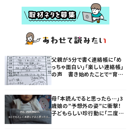
父親が5分で書く連絡帳に「め
っちゃ面白い」「楽しい連絡帳」
の声 書き始めたことで“育児
に変化”も
母「本読んでると思ったら…」3
歳娘の”予想外の姿”に衝撃！
子どもらしい珍行動に「二度見
しました」「何でこうなった」の
声