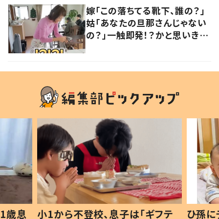
嫁「この落ちてる靴下、誰の？」
姑「あなたの旦那さんじゃない
の？」一触即発！？かと思いき
や…持ち主が判明し「声だして
大爆笑しちゃった」
1歳息
小1から不登校、息子は「ギフテ
ひ孫に