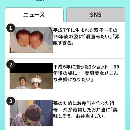
ニュース
SNS
平成7年に生まれた双子…その
29年後の姿に「漫画みたい」「素
敵すぎる」
平成6年に撮った2ショット 30
年後の姿に…「美男美女」「こん
な夫婦になりたい」
孫のためにお弁当を作った祖
母 孫が絶賛したお弁当に「美
味しそう」「お弁当すごい」