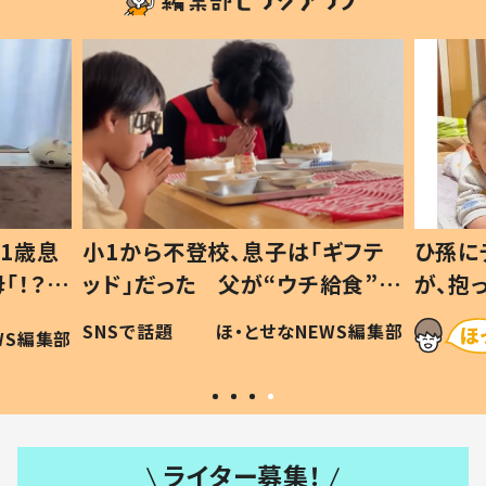
1歳息
小1から不登校、息子は「ギフテ
ひ孫に
「！？」
ッド」だった 父が“ウチ給食”を
が、抱
に「可愛
作り続ける理由とは #令和の親
「涙が
SNSで話題
ほ・とせなNEWS編集部
WS編集部
#令和の子
い」
ライター募集！