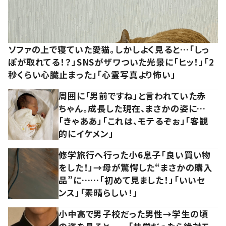
ソファの上で寝ていた愛猫。しかしよく見ると…「しっ
ぽが取れてる！？」SNSがザワついた光景に「ヒッ！」「2
秒くらい心臓止まった」「心霊写真より怖い」
周囲に「男前ですね」と言われていた赤
ちゃん。成長した現在、まさかの姿に…
「きゃああ」「これは、モテるぞぉ」「客観
的にイケメン」
修学旅行へ行った小6息子「良い買い物
をした！」→母が驚愕した“まさかの購入
品”に……「初めて見ました！」「いいセ
ンス」「素晴らしい！」
小中高で男子校だった男性→学生の頃