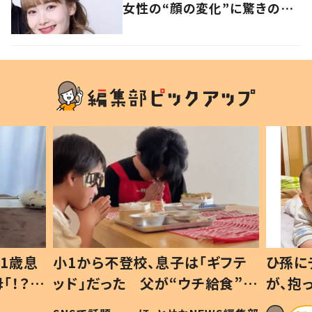
女性の“顔の変化”に驚きの
声 「可哀想と捉えないで」発
信した思いを聞いた
1歳息
小1から不登校、息子は「ギフテ
ひ孫に
「！？」
ッド」だった 父が“ウチ給食”を
が、抱
に「可愛
作り続ける理由とは #令和の親
「涙が