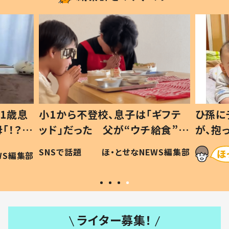
1歳息
小1から不登校、息子は「ギフテ
ひ孫に
「！？」
ッド」だった 父が“ウチ給食”を
が、抱
に「可愛
作り続ける理由とは #令和の親
「涙が
SNSで話題
ほ・とせなNEWS編集部
WS編集部
#令和の子
い」
ライター募集！