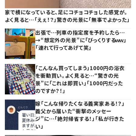
家で横になっていると、足にコチョコチョした感覚が。
よく見ると…「えぇ！？」驚きの光景に「無事でよかった」
出張で…列車の指定席を予約したら…
→“想定外の光景”に「びっくりするｗｗ」
「連れて行ってあげて笑」
「こんなん買ってしまう」1000円の浴衣
を衝動買い。よく見ると…“驚きの光
景”に「これは即買い」「1000円だった
のですか？！」
嫁「こんな帰りたくなる義実家ある！？」
義父から届いた“衝撃のメッセー
ジ”に…「絶対帰省する！」「私が行きた
い」