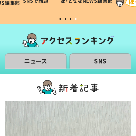
SNSで話題
ほ・とせなNEWS編集部
WS編集部
#令和の子
い」
ニュース
SNS