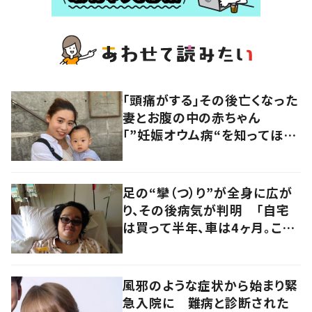
「頭痛がする」その後亡くなった
妻とお腹の中の赤ちゃん
「”妊娠オウム病“を知ってほし
い」発信を続ける夫に迫る
足の“攣（つ）り”が全身に広が
り、その後病気が判明 「自宅
は買って半年、車は4ヶ月。この
先どうすれば…」発病時の思い
と心境の変化について患者に
聞いた
風邪のような症状から始まり緊
急入院に 難病と診断された