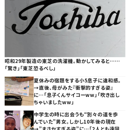
昭和29年製造の東芝の洗濯機。動かしてみると……
「驚き」「東芝恐るべし」
夏休みの宿題をする小5息子に違和感。
→直後、母がみた『衝撃的すぎる姿』
に…「息子くんサイコーww」「吹き出し
ちゃいましたww」
中学生の時に出会うも“別々の道を歩
んでいた”男女。しかし10年後の現在
→”まさかすぎる姿”に…「2人とも遠回