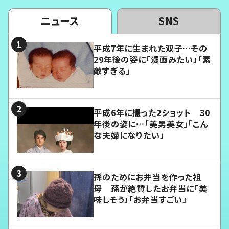
ニュース
SNS
平成7年に生まれた双子…その
29年後の姿に「漫画みたい」「素
敵すぎる」
平成6年に撮った2ショット 30
年後の姿に…「美男美女」「こん
な夫婦になりたい」
孫のためにお弁当を作った祖
母 孫が絶賛したお弁当に「美
味しそう」「お弁当すごい」