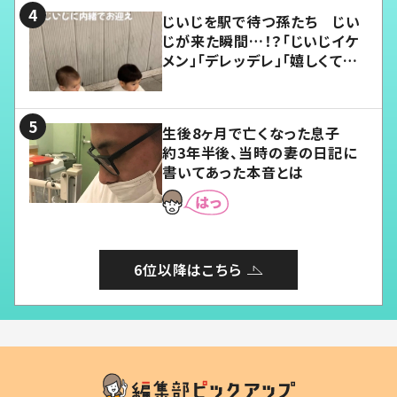
じいじを駅で待つ孫たち じい
じが来た瞬間…！？「じいじイケ
メン」「デレッデレ」「嬉しくて可
愛くてたまらない」「幸せになれ
る」
生後8ヶ月で亡くなった息子
約3年半後、当時の妻の日記に
書いてあった本音とは
6位以降はこちら