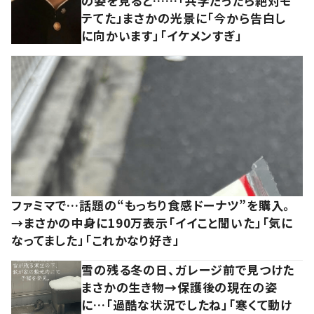
の姿を見ると……「共学だったら絶対モ
テてた」まさかの光景に「今から告白し
に向かいます」「イケメンすぎ」
ファミマで…話題の“もっちり食感ドーナツ”を購入。
→まさかの中身に190万表示「イイこと聞いた」「気に
なってました」「これかなり好き」
雪の残る冬の日、ガレージ前で見つけた
まさかの生き物→保護後の現在の姿
に…「過酷な状況でしたね」「寒くて動け