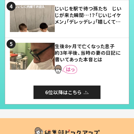
じいじを駅で待つ孫たち じい
じが来た瞬間…！？「じいじイケ
メン」「デレッデレ」「嬉しくて可
愛くてたまらない」「幸せになれ
る」
生後8ヶ月で亡くなった息子
約3年半後、当時の妻の日記に
書いてあった本音とは
6位以降はこちら