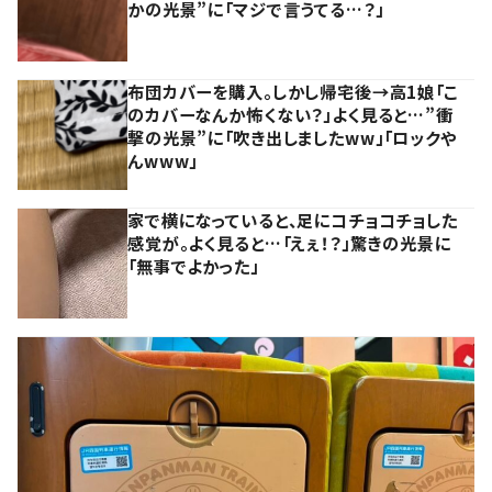
かの光景”に「マジで言うてる…？」
布団カバーを購入。しかし帰宅後→高1娘「こ
のカバーなんか怖くない？」よく見ると…”衝
撃の光景”に「吹き出しましたww」「ロックや
んwww」
家で横になっていると、足にコチョコチョした
感覚が。よく見ると…「えぇ！？」驚きの光景に
「無事でよかった」