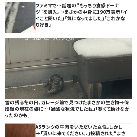
ファミマで…話題の“もっちり食感ドーナ
ツ”を購入。→まさかの中身に190万表示「イ
イこと聞いた」「気になってました」「これかな
り好き」
雪の残る冬の日、ガレージ前で見つけたまさかの生き物→保
護後の現在の姿に…「過酷な状況でしたね」「寒くて動けなか
ったのかも」
A5ランクの牛肉をいただいた女性。しかし
→「貰いに来てください、、」投稿された“まさ