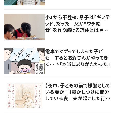
障がい児専用の公園を作った
経営者に迫る
小1から不登校、息子は「ギフテ
ッド」だった 父が“ウチ給
食”を作り続ける理由とは #令
和の親 #令和の子
電車でぐずってしまった子ど
も するとお爺さんがやってき
て…→「本当にありがたかった」
【夜中、子どもの前で朦朧として
いる妻が…】寝かしつけに苦労
している妻 夫が起こした行動
に「涙が出ました」