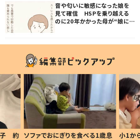
音や匂いに敏感になった娘を
見て確信 HSPを乗り越える
のに20年かかった母が“娘に伝
えたいこと”とは
息子 約
ソファでおにぎりを食べる1歳息
小1か