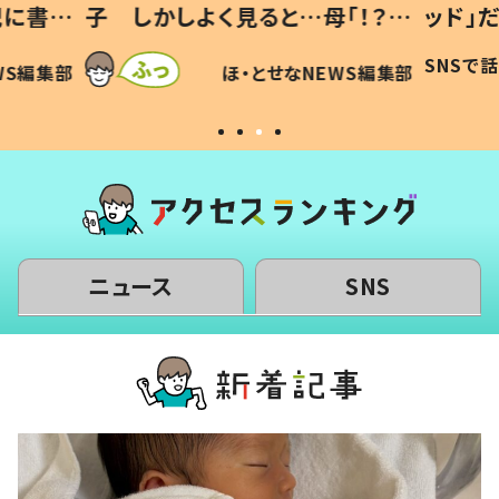
記に書い
子 しかしよく見ると…母「！？」
ッド」
すべてを察した母の投稿に「可愛
作り続
SNSで
WS編集部
ほ・とせなNEWS編集部
いから許す！」「現行犯〜」
#令和
ニュース
SNS