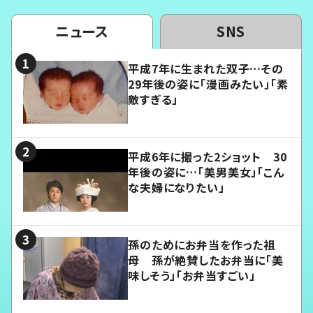
ニュース
SNS
平成7年に生まれた双子…その
29年後の姿に「漫画みたい」「素
敵すぎる」
平成6年に撮った2ショット 30
年後の姿に…「美男美女」「こん
な夫婦になりたい」
孫のためにお弁当を作った祖
母 孫が絶賛したお弁当に「美
味しそう」「お弁当すごい」