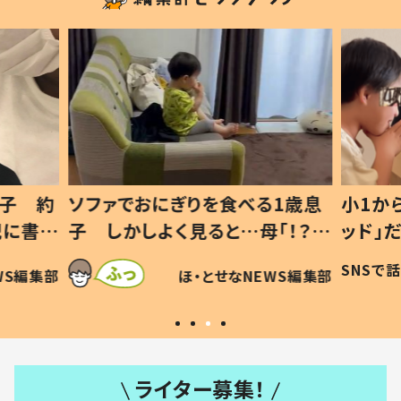
息子 約
ソファでおにぎりを食べる1歳息
小1か
記に書い
子 しかしよく見ると…母「！？」
ッド」
すべてを察した母の投稿に「可愛
作り続
SNSで
WS編集部
ほ・とせなNEWS編集部
いから許す！」「現行犯〜」
#令和
ライター募集！