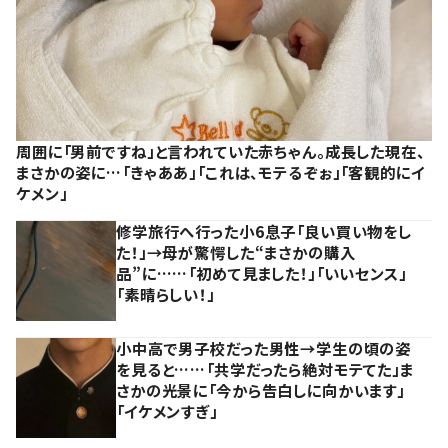
周囲に「男前ですね」と言われていた赤ちゃん。成長した現在、
まさかの姿に…「きゃああ」「これは、モテるぞぉ」「客観的にイ
ケメン」
修学旅行へ行った小6息子「良い買い物をし
た！」→母が驚愕した“まさかの購入
品”に……「初めて見ました！」「いいセンス」
「素晴らしい！」
小中高で男子校だった男性→学生の頃の姿
を見ると……「共学だったら絶対モテてた」ま
さかの光景に「今から告白しに向かいます」
「イケメンすぎ」