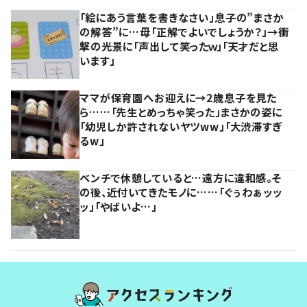
「絵にあう言葉を書きなさい」息子の”まさか
の解答”に…母「正解でよいでしょうか？」→衝
撃の光景に「声出して笑ったｗ」「天才だと思
います」
ママが保育園へお迎えに→2歳息子を見た
ら……「先生とめっちゃ笑った」まさかの姿に
「幼児しか許されないヤツww」「大渋滞すぎ
るw」
ベンチで休憩していると…遠方に違和感。そ
の後、近付いてきたモノに……「ぐぅわぁッッ
ッ」「やばいよ…」