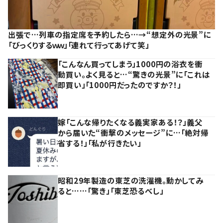
出張で…列車の指定席を予約したら…→“想定外の光景”に
「びっくりするｗｗ」「連れて行ってあげて笑」
「こんなん買ってしまう」1000円の浴衣を衝
動買い。よく見ると…“驚きの光景”に「これは
即買い」「1000円だったのですか？！」
嫁「こんな帰りたくなる義実家ある！？」義父
から届いた“衝撃のメッセージ”に…「絶対帰
省する！」「私が行きたい」
昭和29年製造の東芝の洗濯機。動かしてみ
ると……「驚き」「東芝恐るべし」