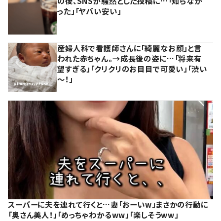
の後、SNSが騒然とした投稿に…「知らなか
った」「ヤバい安い」
産婦人科で看護師さんに「綺麗なお顔」と言
われた赤ちゃん。→成長後の姿に…「将来有
望すぎる」「クリクリのお目目で可愛い」「渋い
～！」
スーパーに夫を連れて行くと…妻「おーいw」まさかの行動に
「奥さん美人！」「めっちゃわかるww」「楽しそうww」