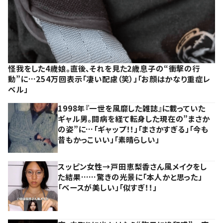
怪我をした4歳娘。直後、それを見た2歳息子の“衝撃の行
動”に…254万回表示「凄い配慮（笑）」「お顔はかなり重症レ
ベル」
1998年『一世を風靡した雑誌』に載っていた
ギャル男。闘病を経て転身した現在の”まさか
の姿”に…「ギャップ！！」「まさかすぎる」「今も
昔もかっこいい」「素晴らしい」
スッピン女性→戸田恵梨香さん風メイクをし
た結果……驚きの光景に「本人かと思った」
「ベースが美しい」「似すぎ！！」