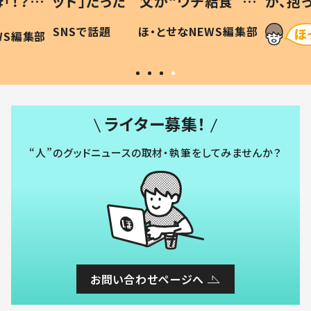
「！？」
ッド」だった 父が“ウチ給食”を
が、抱
に「可愛
作り続ける理由とは #令和の親
「涙が
SNSで話題
ほ・とせなNEWS編集部
WS編集部
#令和の子
い」
ライター募集！
“人”のグッドニュースの取材・執筆をしてみませんか？
お問い合わせページへ