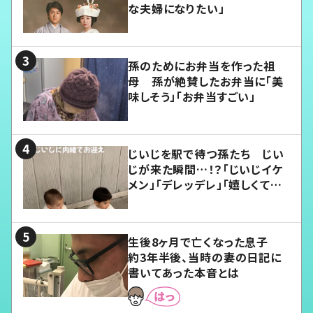
な夫婦になりたい」
孫のためにお弁当を作った祖
母 孫が絶賛したお弁当に「美
味しそう」「お弁当すごい」
じいじを駅で待つ孫たち じい
じが来た瞬間…！？「じいじイケ
メン」「デレッデレ」「嬉しくて可
愛くてたまらない」「幸せになれ
る」
生後8ヶ月で亡くなった息子
約3年半後、当時の妻の日記に
書いてあった本音とは