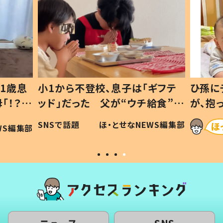
1歳息
小1から不登校、息子は「ギフテ
ひ孫に
「！？」
ッド」だった 父が“ウチ給食”を
が、抱
に「可愛
作り続ける理由とは #令和の親
「涙が
SNSで話題
ほ・とせなNEWS編集部
WS編集部
#令和の子
い」