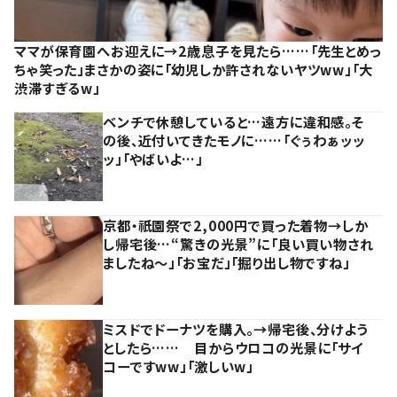
ママが保育園へお迎えに→2歳息子を見たら……「先生とめっ
ちゃ笑った」まさかの姿に「幼児しか許されないヤツww」「大
渋滞すぎるw」
ベンチで休憩していると…遠方に違和感。そ
の後、近付いてきたモノに……「ぐぅわぁッッ
ッ」「やばいよ…」
京都・祇園祭で2,000円で買った着物→しか
し帰宅後…“驚きの光景”に「良い買い物され
ましたね～」「お宝だ」「掘り出し物ですね」
ミスドでドーナツを購入。→帰宅後、分けよう
としたら…… 目からウロコの光景に「サイ
コーですww」「激しいw」