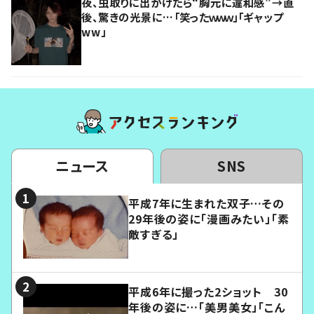
夜、虫取りに出かけたら“胸元に違和感”→直
後、驚きの光景に…「笑ったｗｗｗ」「ギャップ
ww」
ニュース
SNS
平成7年に生まれた双子…その
29年後の姿に「漫画みたい」「素
敵すぎる」
平成6年に撮った2ショット 30
年後の姿に…「美男美女」「こん