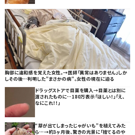
胸部に違和感を覚えた女性。→医師「異常はありません」しか
しその後…判明した”まさかの病”。女性の現在に迫る
ドラッグストアで目薬を購入→目薬とは別に
渡されたものに…180万表示「ほしい！」「え、
なにこれ！！」
“芽が出てしまったじゃがいも”を植えてみた
ら…→約3ヶ月後、驚きの光景に「捨てるのや