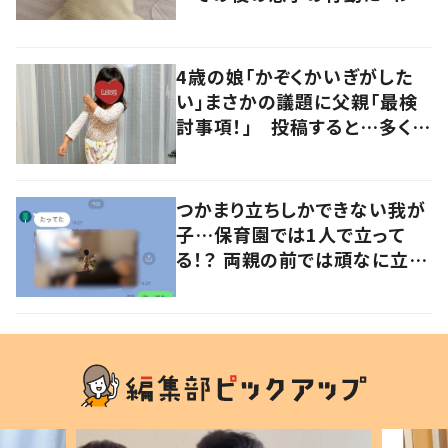
るよその気持ち」「うちの子も！」
の声
4歳の娘「かぞくかいぎがした
い」まさかの議題に父親「最検
討事項！」 投稿すると…多くの
意見が寄せられる！
つかまり立ちしかできない我が
子…保育園では1人で立って
る！？ 両親の前では頑なに立た
ない1歳児が可愛すぎる…！