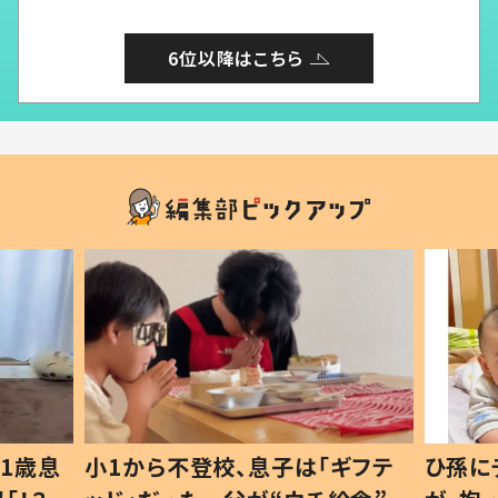
6位以降はこちら
1歳息
小1から不登校、息子は「ギフテ
ひ孫に