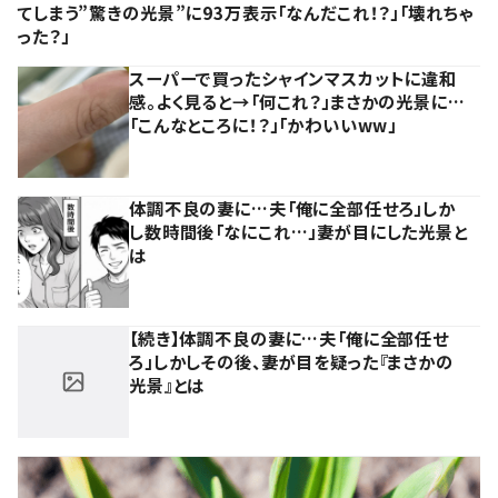
てしまう”驚きの光景”に93万表示「なんだこれ！？」「壊れちゃ
った？」
スーパーで買ったシャインマスカットに違和
感。よく見ると→「何これ？」まさかの光景に…
「こんなところに！？」「かわいいww」
体調不良の妻に…夫「俺に全部任せろ」しか
し数時間後「なにこれ…」妻が目にした光景と
は
【続き】体調不良の妻に…夫「俺に全部任せ
ろ」しかしその後、妻が目を疑った『まさかの
光景』とは