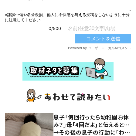
息子「何回行ったら幼稚園お休
み？」母「4回だよ」と伝えると…
→その後の息子の行動に「わか