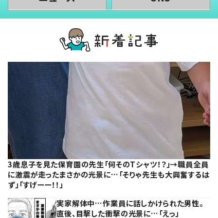
3歳息子を見た保育園の先生「何そのTシャツ！？」→職員全員
に激震が走ったまさかの光景に…「そりゃ先生も大興奮するは
ず」「すげーー！！」
実家解体中…作業員に話しかけられた男性。
直後、目撃した衝撃の光景に…「えっ」