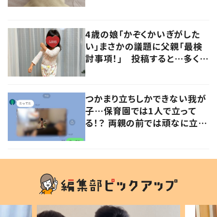
るよその気持ち」「うちの子も！」
の声
4歳の娘「かぞくかいぎがした
い」まさかの議題に父親「最検
討事項！」 投稿すると…多くの
意見が寄せられる！
つかまり立ちしかできない我が
子…保育園では1人で立って
る！？ 両親の前では頑なに立た
ない1歳児が可愛すぎる…！