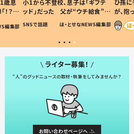
1歳息
小1から不登校、息子は「ギフテ
ひ孫に
「！？」
ッド」だった 父が“ウチ給食”を
が、抱
に「可愛
作り続ける理由とは #令和の親
「涙が
SNSで話題
ほ・とせなNEWS編集部
WS編集部
#令和の子
い」
ライター募集！
“人”のグッドニュースの取材・執筆をしてみませんか？
お問い合わせページへ