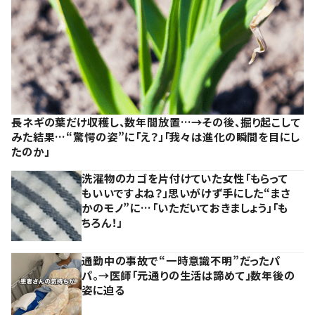
長ネギの葉だけ収穫し、数年間放置…→その後、掘り起こして
みた結果…“驚愕の姿”に「え？」「我々は進化の瞬間を目にし
たのか」
洗濯物のカゴを片付けていた女性「もらって
もいいですよね？」思いがけず手にした“まさ
かのモノ”に…「いただいておきましょう」「も
ちろん！」
通勤中の事故で“一時意識不明”だったパ
パ。→医師「元通りの生活は諦めて」数年後の
姿に迫る