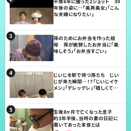
平成6年に撮った2ショット 30
年後の姿に…「美男美女」「こん
な夫婦になりたい」
孫のためにお弁当を作った祖
母 孫が絶賛したお弁当に「美
味しそう」「お弁当すごい」
じいじを駅で待つ孫たち じい
じが来た瞬間…！？「じいじイケ
メン」「デレッデレ」「嬉しくて可
愛くてたまらない」「幸せになれ
る」
生後8ヶ月で亡くなった息子
約3年半後、当時の妻の日記に
書いてあった本音とは