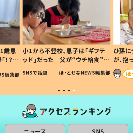
1歳息
小1から不登校、息子は「ギフテ
ひ孫に
「！？」
ッド」だった 父が“ウチ給食”を
が、抱
に「可愛
作り続ける理由とは #令和の親
「涙が
SNSで話題
ほ・とせなNEWS編集部
WS編集部
#令和の子
い」
ニュース
SNS