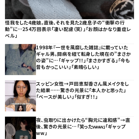
怪我をした4歳娘。直後、それを見た2歳息子の“衝撃の行
動”に…254万回表示「凄い配慮（笑）」「お顔はかなり重症レ
ベル」
1998年『一世を風靡した雑誌』に載っていた
ギャル男。闘病を経て転身した現在の”まさか
の姿”に…「ギャップ！！」「まさかすぎる」「今も
昔もかっこいい」「素晴らしい」
スッピン女性→戸田恵梨香さん風メイクをし
た結果……驚きの光景に「本人かと思った」
「ベースが美しい」「似すぎ！！」
夜、虫取りに出かけたら“胸元に違和感”→直
後、驚きの光景に…「笑ったｗｗｗ」「ギャップ
ww」