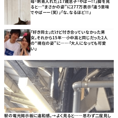
母「刺青入れた」17歳息子「やばー！！」脚を見
ると…“まさかの姿”に277万表示「違う意味
でやばーー（笑）」「な、なるほど！！」
「好き同士」だけど付き合っていなかった男
女。それから15年…小中高と同じだった2人
の“現在の姿”に……「大人になっても可愛
い」
駅の電光掲示板に違和感。→よく見ると……思わず二度見し