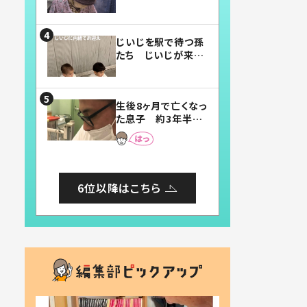
賛したお弁当に「美
味しそう」「お弁当す
ごい」
じいじを駅で待つ孫
たち じいじが来た
瞬間…！？「じいじイ
ケメン」「デレッデレ」
「嬉しくて可愛くてた
生後8ヶ月で亡くなっ
まらない」「幸せにな
た息子 約3年半
れる」
後、当時の妻の日記
に書いてあった本音
とは
6位以降はこちら