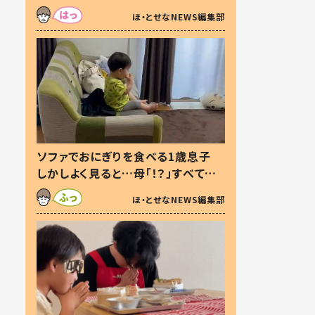
た本音とは
ほ・とせなNEWS編集部
ソファでおにぎりを食べる1歳息子
しかしよく見ると…母「！？」すべてを
察した母の投稿に「可愛いから許
ほ・とせなNEWS編集部
す！」「現行犯〜」