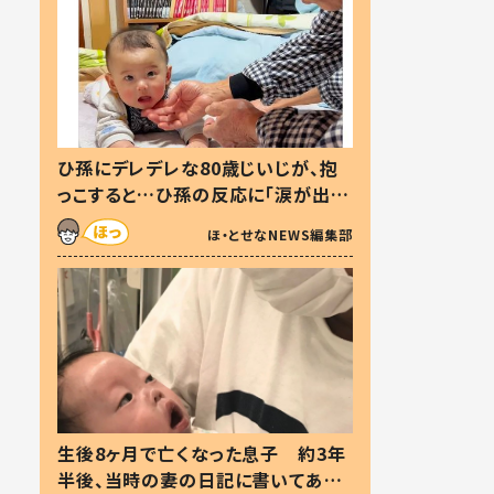
ひ孫にデレデレな80歳じいじが、抱
っこすると…ひ孫の反応に「涙が出ま
した」「可愛くて仕方ない」
ほ・とせなNEWS編集部
生後8ヶ月で亡くなった息子 約3年
半後、当時の妻の日記に書いてあっ