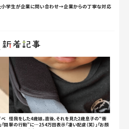
った小学生が企業に問い合わせ→企業からの丁寧な対応
“ベ
怪我をした4歳娘。直後、それを見た2歳息子の“衝
」「闘
撃の行動”に…254万回表示「凄い配慮（笑）」「お顔