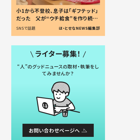
小1から不登校、息子は「ギフテッド」
だった 父が“ウチ給食”を作り続け
る理由とは #令和の親 #令和の子
SNSで話題
ほ・とせなNEWS編集部
ライター募集！
“人”のグッドニュースの取材・執筆をし
てみませんか？
お問い合わせページへ