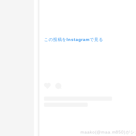
この投稿をInstagramで見る
maako(@maa.m850)