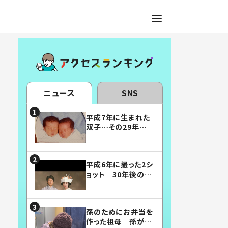
ニュース
SNS
平成7年に生まれた
双子…その29年後
の姿に「漫画みたい」
「素敵すぎる」
平成6年に撮った2シ
ョット 30年後の姿
に…「美男美女」「こ
んな夫婦になりた
い」
孫のためにお弁当を
作った祖母 孫が絶