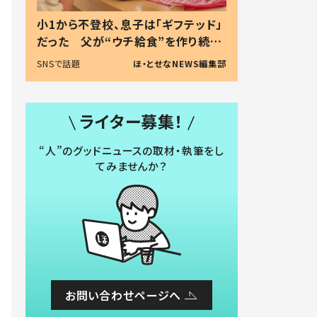
小1から不登校、息子は「ギフテッド」
だった 父が“ウチ給食”を作り続け
る理由とは #令和の親 #令和の子
SNSで話題
ほ・とせなNEWS編集部
ライター募集！
“人”のグッドニュースの取材・執筆をし
てみませんか？
お問い合わせページへ