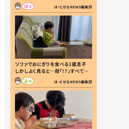
た本音とは
ほ・とせなNEWS編集部
ソファでおにぎりを食べる1歳息子
しかしよく見ると…母「！？」すべてを
察した母の投稿に「可愛いから許
ほ・とせなNEWS編集部
す！」「現行犯〜」