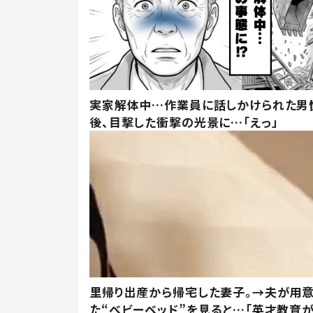
実家解体中…作業員に話しかけられた男
後、目撃した衝撃の光景に…「えっ」
里帰り出産から帰宅した妻子。→夫が用
た“ベビーベッド”を見ると…「英才教育