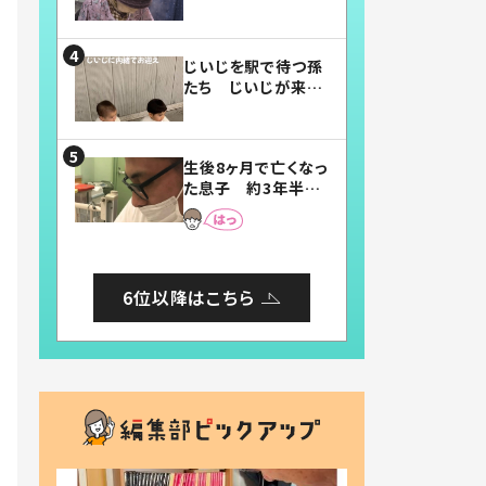
賛したお弁当に「美
味しそう」「お弁当す
ごい」
じいじを駅で待つ孫
たち じいじが来た
瞬間…！？「じいじイ
ケメン」「デレッデレ」
「嬉しくて可愛くてた
生後8ヶ月で亡くなっ
まらない」「幸せにな
た息子 約3年半
れる」
後、当時の妻の日記
に書いてあった本音
とは
6位以降はこちら