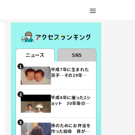
ニュース
SNS
平成7年に生まれた
双子…その29年後
の姿に「漫画みたい」
「素敵すぎる」
平成6年に撮った2シ
ョット 30年後の姿
に…「美男美女」「こ
んな夫婦になりた
い」
孫のためにお弁当を
作った祖母 孫が絶