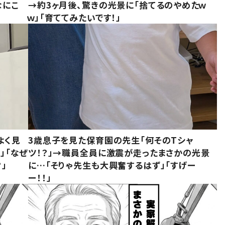
なにこ
→約3ヶ月後、驚きの光景に「捨てるのやめたｗ
ｗ」「育ててみたいです！」
よく見
3歳息子を見た保育園の先生「何そのTシャ
」「なぜ
ツ！？」→職員全員に激震が走ったまさかの光景
」
に…「そりゃ先生も大興奮するはず」「すげー
ー！！」