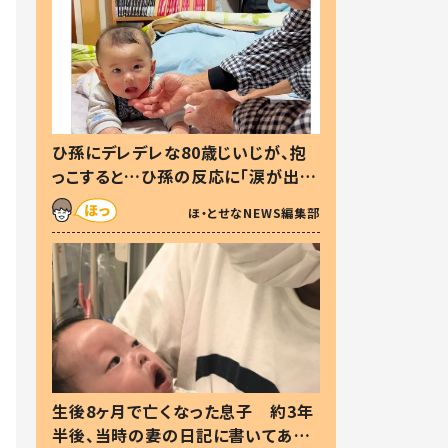
ひ孫にデレデレな80歳じいじが、抱
っこすると…ひ孫の反応に「涙が出ま
した」「可愛くて仕方ない」
ほ・とせなNEWS編集部
生後8ヶ月で亡くなった息子 約3年
半後、当時の妻の日記に書いてあっ