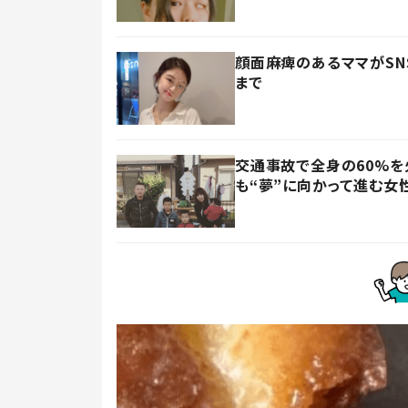
顔面麻痺のあるママがSN
まで
交通事故で全身の60%
も“夢”に向かって進む女