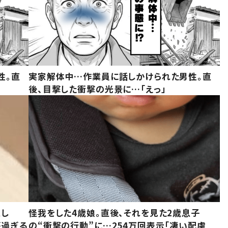
性。直
実家解体中…作業員に話しかけられた男性。直
後、目撃した衝撃の光景に…「えっ」
意し
怪我をした4歳娘。直後、それを見た2歳息子
が過ぎる
の“衝撃の行動”に…254万回表示「凄い配慮