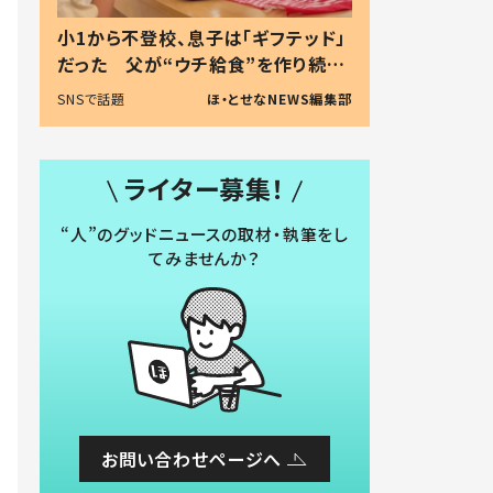
小1から不登校、息子は「ギフテッド」
だった 父が“ウチ給食”を作り続け
る理由とは #令和の親 #令和の子
SNSで話題
ほ・とせなNEWS編集部
ライター募集！
“人”のグッドニュースの取材・執筆をし
てみませんか？
お問い合わせページへ