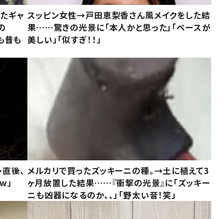
いたギャ
スッピン女性→戸田恵梨香さん風メイクをした結
の
果……驚きの光景に「本人かと思った」「ベースが
今も昔も
美しい」「似すぎ！！」
→直後、
メルカリで買ったズッキーニの種。→土に植えて3
w」
ヶ月放置した結果……『衝撃の光景』に「ズッキー
ニも凶器になるのか、、」「野太い音！笑」