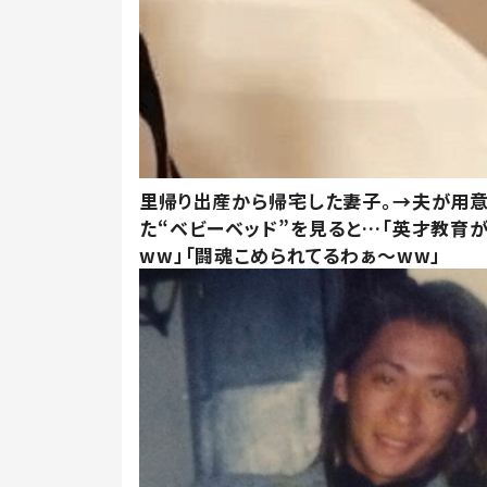
里帰り出産から帰宅した妻子。→夫が用
た“ベビーベッド”を見ると…「英才教育
ww」「闘魂こめられてるわぁ～ww」