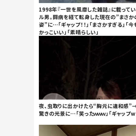
1998年『一世を風靡した雑誌』に載って
ル男。闘病を経て転身した現在の”まさか
姿”に…「ギャップ！！」「まさかすぎる」「
かっこいい」「素晴らしい」
夜、虫取りに出かけたら“胸元に違和感”
驚きの光景に…「笑ったｗｗｗ」「ギャップw