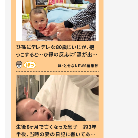
ひ孫にデレデレな80歳じいじが、抱
っこすると…ひ孫の反応に「涙が出ま
した」「可愛くて仕方ない」
ほ・とせなNEWS編集部
生後8ヶ月で亡くなった息子 約3年
半後、当時の妻の日記に書いてあっ