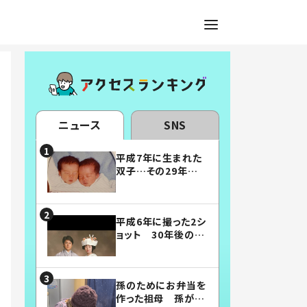
ニュース
SNS
平成7年に生まれた
双子…その29年後
の姿に「漫画みたい」
「素敵すぎる」
平成6年に撮った2シ
ョット 30年後の姿
に…「美男美女」「こ
んな夫婦になりた
い」
孫のためにお弁当を
作った祖母 孫が絶