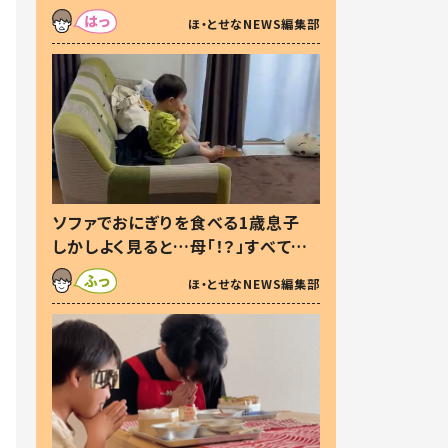
た本音とは
ほ・とせなNEWS編集部
ソファでおにぎりを食べる1歳息子
しかしよく見ると…母「！？」すべてを
察した母の投稿に「可愛いから許
ほ・とせなNEWS編集部
す！」「現行犯〜」