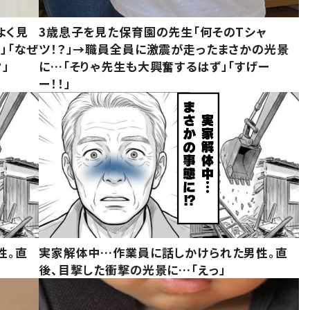
よく見
3歳息子を見た保育園の先生「何そのTシャ
」「なぜ
ツ！？」→職員全員に激震が走ったまさかの光景
」
に…「そりゃ先生も大興奮するはず」「すげー
ー！！」
性。直
実家解体中…作業員に話しかけられた男性。直
後、目撃した衝撃の光景に…「えっ」