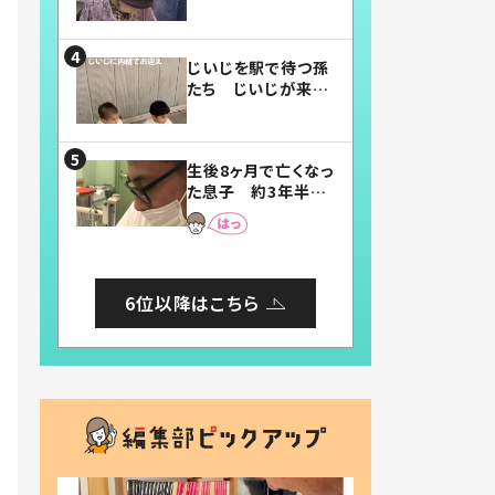
賛したお弁当に「美
味しそう」「お弁当す
ごい」
じいじを駅で待つ孫
たち じいじが来た
瞬間…！？「じいじイ
ケメン」「デレッデレ」
「嬉しくて可愛くてた
生後8ヶ月で亡くなっ
まらない」「幸せにな
た息子 約3年半
れる」
後、当時の妻の日記
に書いてあった本音
とは
6位以降はこちら